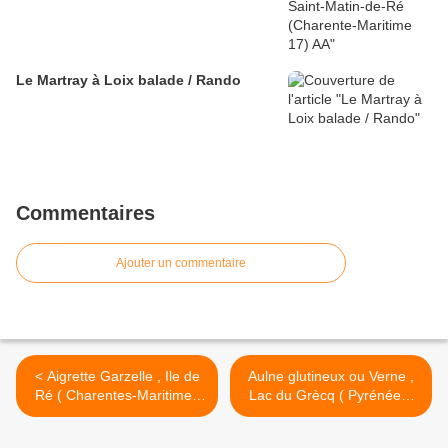
Le Martray à Loix balade / Rando
Commentaires
Ajouter un commentaire
< Aigrette Garzelle , Ile de
Aulne glutineux ou Verne ,
Ré ( Charentes-Maritimes
Lac du Grècq ( Pyrénées-
17 ) A
Atlantiques 64 ) A >