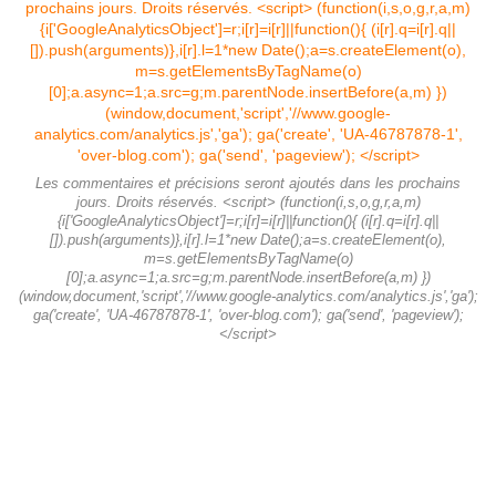
Les commentaires et précisions seront ajoutés dans les prochains
jours. Droits réservés. <script> (function(i,s,o,g,r,a,m)
{i['GoogleAnalyticsObject']=r;i[r]=i[r]||function(){ (i[r].q=i[r].q||
[]).push(arguments)},i[r].l=1*new Date();a=s.createElement(o),
m=s.getElementsByTagName(o)
[0];a.async=1;a.src=g;m.parentNode.insertBefore(a,m) })
(window,document,'script','//www.google-analytics.com/analytics.js','ga');
ga('create', 'UA-46787878-1', 'over-blog.com'); ga('send', 'pageview');
</script>