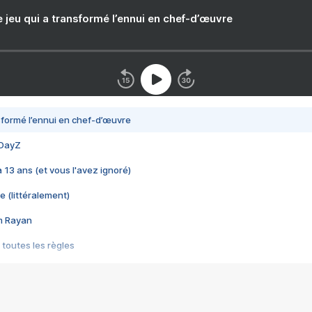
e jeu qui a transformé l’ennui en chef-d’œuvre
nsformé l’ennui en chef-d’œuvre
 DayZ
 a 13 ans (et vous l'avez ignoré)
e (littéralement)
im Rayan
 toutes les règles
s les jeux vidéo
us choquant de Rockstar ? - Le scandale BULLY