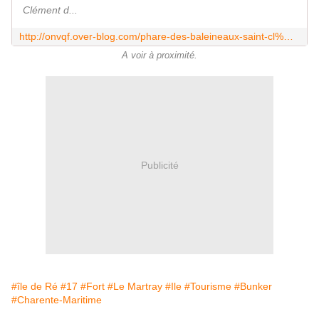
Clément d...
http://onvqf.over-blog.com/phare-des-baleineaux-saint-cl%C3%A9ment-des-baleines-charentes-maritimes-17-aa
A voir à proximité.
Publicité
#île de Ré
#17
#Fort
#Le Martray
#Ile
#Tourisme
#Bunker
#Charente-Maritime