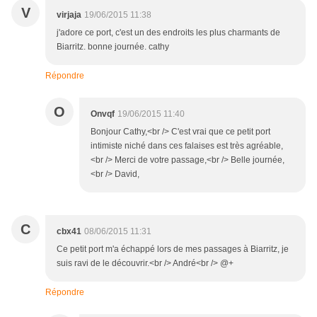
V
virjaja
19/06/2015 11:38
j'adore ce port, c'est un des endroits les plus charmants de
Biarritz. bonne journée. cathy
Répondre
O
Onvqf
19/06/2015 11:40
Bonjour Cathy,<br /> C'est vrai que ce petit port
intimiste niché dans ces falaises est très agréable,
<br /> Merci de votre passage,<br /> Belle journée,
<br /> David,
C
cbx41
08/06/2015 11:31
Ce petit port m'a échappé lors de mes passages à Biarritz, je
suis ravi de le découvrir.<br /> André<br /> @+
Répondre