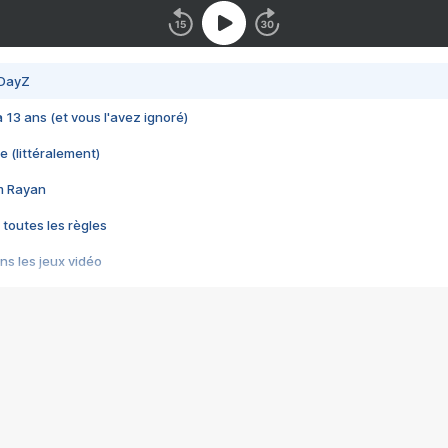
 DayZ
 a 13 ans (et vous l'avez ignoré)
e (littéralement)
im Rayan
 toutes les règles
s les jeux vidéo
us choquant de Rockstar ? - Le scandale BULLY
e plus moche de Steam
du RÊVE tourne au CAUCHEMAR
pendant 8 heures
it… à tort