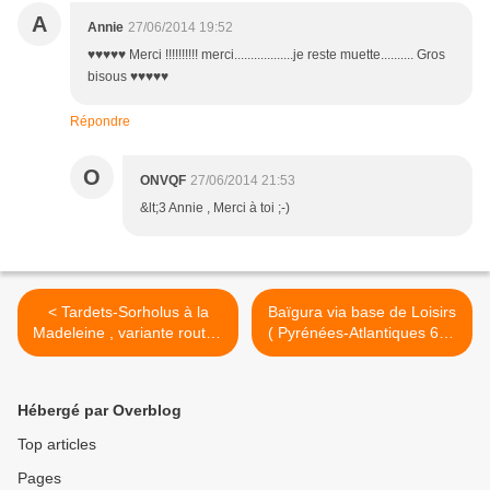
A
Annie
27/06/2014 19:52
♥♥♥♥♥ Merci !!!!!!!!!! merci..................je reste muette.......... Gros
bisous ♥♥♥♥♥
Répondre
O
ONVQF
27/06/2014 21:53
&lt;3 Annie , Merci à toi ;-)
< Tardets-Sorholus à la
Baïgura via base de Loisirs
Madeleine , variante route ,
( Pyrénées-Atlantiques 64 )
Tardets-Sorholus (
AA Rando >
Pyrénées-Atlantiques 64 )
AAA Rando
Hébergé par Overblog
Top articles
Pages