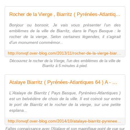
Rocher de la Vierge , Biarritz ( Pyrénées-Atlantiques 64 ) A - ONVQF.over-blog.com
Bonjour ou bonsoir, Je vais vous présenter l'un des
emblèmes de la ville de Biarritz, dans le Pays Basque : le
rocher de la vierge. Selon certaines légendes, il s'agirait
d'un monument commémor...
http://onvqf.over-blog.com/2013/11/rocher-de-la-vierge-biarritz-pyr%C3%A9n%C3%A9es-atlantiques-64-a.html
Découvrez le rocher de la Vierge, l'un des emblèmes de la ville de
Biarritz à 5 minutes à pied.
Atalaye Biarritz ( Pyrénées-Atlantiques 64 ) A - ONVQF.over-blog.com
L'Atalaye de Biarritz ( Pays Basque, Pyrénées-Atlantiques )
est un belvédère de choix de la ville. Il est coincé sur entre
le port de Biarritz et le rocher de la vierge, sur une petite
esplana...
http://onvqf.over-blog.com/2014/10/atalaye-biarritz-pyrenees-atlantiques-64-a.html
Faîtes connaissance avec l'Atalaye et son magnifique point de vue sur