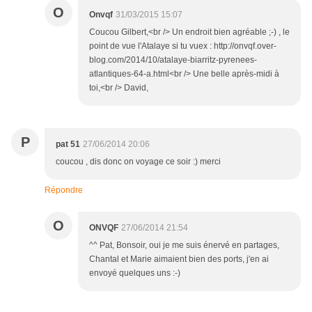
O
Onvqf
31/03/2015 15:07
Coucou Gilbert,<br /> Un endroit bien agréable ;-) , le
point de vue l'Atalaye si tu vuex : http://onvqf.over-
blog.com/2014/10/atalaye-biarritz-pyrenees-
atlantiques-64-a.html<br /> Une belle après-midi à
toi,<br /> David,
P
pat 51
27/06/2014 20:06
coucou , dis donc on voyage ce soir :) merci
Répondre
O
ONVQF
27/06/2014 21:54
^^ Pat, Bonsoir, oui je me suis énervé en partages,
Chantal et Marie aimaient bien des ports, j'en ai
envoyé quelques uns :-)