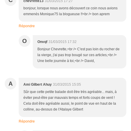
C
chevrette13
31/03/2015 17:27
bonjour, lorsque nous avons découvert ce coin nous avions
emmenés Monique75 la blogueuse !!<br /> bon aprem
Répondre
O
Onvqf
31/03/2015 17:32
Bonjour Chevrette,<br /> C'est pas loin du rocher de
la vierge, j'ai pas trop bougé sur ces articles,<br />
Une belle journée à toi,<br /> David,
A
Ami Gilbert Ahuy
31/03/2015 15:05
Sûr que cette petite balade doit être très agréable... mais, à
éviter peut-être par mauvais temps et forts coups de vent !
Cela doit être agréable aussi, le point de vue en haut de la
colline, au-dessus de l'Atalaye Gilbert
Répondre