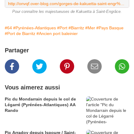
http://onvqf.over-blog.com/gorges-de-kakuetta-saint-engr%C3%A2ce-pyr%C3%A9n%C3%A9es-atlantiques-64-aaa
Pour connaître les majestueuses de Kakuetta à Saint-Engrâce.
#64
#Pyrénées-Atlantiques
#Port
#Biarritz
#Mer
#Pays Basque
#Port de Biarritz
#Ancien port baleinier
Partager
Vous aimerez aussi
Pic du Mondarrain depuis le col de
Légarré (Pyrénées-Atlantiques) AA
Rando
Pic Arradoy depuis Ispoure / Saint-