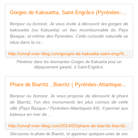
Gorges de Kakouetta, Saint-Engrâce (Pyrénées-Atlantiques 64) AAA Promenade - ONVQF.over-blog.com
Bonjour ou bonsoir, Je vous invite à découvrir les gorges de
kakouetta (ou Kakuetta) un lieu incontournable du Pays
Basque, et même des Pyrénées. Cette curiosité naturelle se
situe dans la co...
http://onvqf.over-blog.com/gorges-de-kakuetta-saint-engr%C3%A2ce-pyr%C3%A9n%C3%A9es-atlantiques-64-aaa
Pénétrez dans les étonnantes Gorges de Kakuetta pour un
dépaysement garanti, à Saint-Engrâce.
Phare de Biarritz , Biarritz ( Pyrénées-Atlantiques 64 ) AA - ONVQF.over-blog.com
Bonjour ou bonsoir, Je vous propose de découvrir le phare
de Biarritz, l'un des monuments les plus connus de cette
ville (Pays Basque / Pyrénées-Atlantiques 64). Il permet aux
bateaux en mer de ...
http://onvqf.over-blog.com/2014/02/phare-de-biarritz-biarritz-pyr%C3%A9n%C3%A9es-atlantiques-64-aa.html
Découvrez le phare de Biarritz, et apprenez quelques-unes de ses