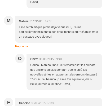
David,
M
Mahina
31/03/2015 09:36
Il me semblait que j'étais déjà venue ici :-) J'aime
particulièrement la photo des deux rochers où l'océan se fraie
un passage avec vigueur!
Répondre
O
Onvqf
31/03/2015 09:40
Coucou Mahina,<br /> Je "remasterise" les plupart
des anciens articles pendant que je créé les
nouvelles séries en apprenant des erreurs du passé
^^<br /> J'ai beaucoup aimé ton aquarelle,<br />
Belle journée à toi,<br /> David,
F
francine
30/03/2015 17:33