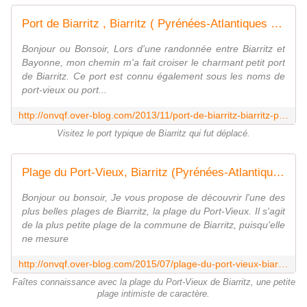
Port de Biarritz , Biarritz ( Pyrénées-Atlantiques 64 ) A - ONVQF.over-blog.com
Bonjour ou Bonsoir, Lors d'une randonnée entre Biarritz et
Bayonne, mon chemin m'a fait croiser le charmant petit port
de Biarritz. Ce port est connu également sous les noms de
port-vieux ou port...
http://onvqf.over-blog.com/2013/11/port-de-biarritz-biarritz-pyr%C3%A9n%C3%A9es-atlantiques-64-a.html
Visitez le port typique de Biarritz qui fut déplacé.
Plage du Port-Vieux, Biarritz (Pyrénées-Atlantiques 64) AA - ONVQF.over-blog.com
Bonjour ou bonsoir, Je vous propose de découvrir l'une des
plus belles plages de Biarritz, la plage du Port-Vieux. Il s'agit
de la plus petite plage de la commune de Biarritz, puisqu'elle
ne mesure
http://onvqf.over-blog.com/2015/07/plage-du-port-vieux-biarritz-pyrenees-atlantiques-64-aa.html
Faîtes connaissance avec la plage du Port-Vieux de Biarritz, une petite
plage intimiste de caractère.