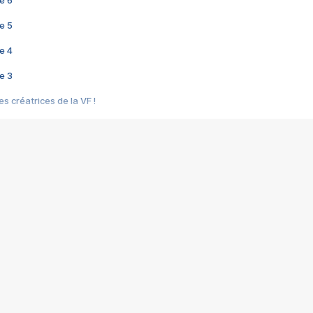
e 6
e 5
e 4
e 3
s créatrices de la VF !
e 2
e 1
e Mektoub My Love arrive enfin ! Rencontre avec Shaïn Boumedine et Sal
i : après Toni en famille
elle réalise le bouleversant Dites lui que je l'aime
ais ! Rencontre autour de Vie privée de Rebecca Zlotowski
 de Marguerite, Grave... Rencontre avec Ella Rumpf
 Les Rêveurs, un film intime sur la santé mentale