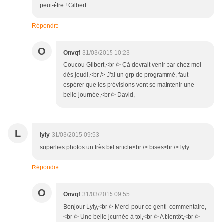
peut-être ! Gilbert
Répondre
O
Onvqf
31/03/2015 10:23
Coucou Gilbert,<br /> Çà devrait venir par chez moi
dès jeudi,<br /> J'ai un grp de programmé, faut
espérer que les prévisions vont se maintenir une
belle journée,<br /> David,
L
lyly
31/03/2015 09:53
superbes photos un très bel article<br /> bises<br /> lyly
Répondre
O
Onvqf
31/03/2015 09:55
Bonjour Lyly,<br /> Merci pour ce gentil commentaire,
<br /> Une belle journée à toi,<br /> A bientôt,<br />