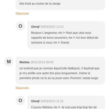
très froid au rocher de la vierge
Répondre
O
Onvqf
30/03/2015 13:21
Bonjour L'angevine,<br /> Ravi que cela vous
rappelle de bons souvenirs,<br /> Un bon début de
semaine à vous,<br /> David,
M
Mahina
26/11/2013 08:45
un endroit que je connais &quot;vite fait&quot;. il faudrait que
je m'y arrête une autre fois plus longuement. J'aime la
première photo où tu as su jouer avec l'horizon. hasta luego
Répondre
O
Onvqf
30/03/2015 11:22
Coucou Mahina,<br /> Je suis pas trop trop fan de