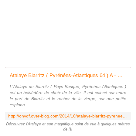
Atalaye Biarritz ( Pyrénées-Atlantiques 64 ) A - ONVQF.over-blog.com
L'Atalaye de Biarritz ( Pays Basque, Pyrénées-Atlantiques )
est un belvédère de choix de la ville. Il est coincé sur entre
le port de Biarritz et le rocher de la vierge, sur une petite
esplana...
http://onvqf.over-blog.com/2014/10/atalaye-biarritz-pyrenees-atlantiques-64-a.html
Découvrez l'Atalaye et son magnifique point de vue à quelques mètres
de là.