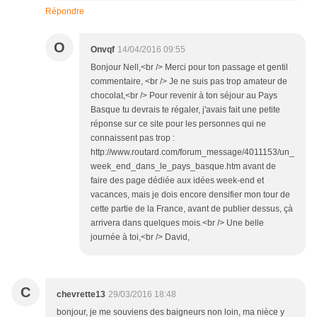
Répondre
O
Onvqf
14/04/2016 09:55
Bonjour Nell,<br /> Merci pour ton passage et gentil
commentaire, <br /> Je ne suis pas trop amateur de
chocolat,<br /> Pour revenir à ton séjour au Pays
Basque tu devrais te régaler, j'avais fait une petite
réponse sur ce site pour les personnes qui ne
connaissent pas trop :
http://www.routard.com/forum_message/4011153/un_
week_end_dans_le_pays_basque.htm avant de
faire des page dédiée aux idées week-end et
vacances, mais je dois encore densifier mon tour de
cette partie de la France, avant de publier dessus, çà
arrivera dans quelques mois.<br /> Une belle
journée à toi,<br /> David,
C
chevrette13
29/03/2016 18:48
bonjour, je me souviens des baigneurs non loin, ma nièce y