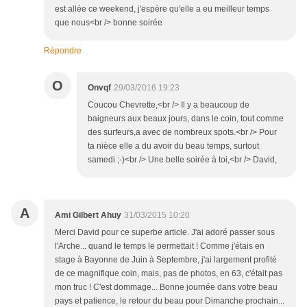
est allée ce weekend, j'espère qu'elle a eu meilleur temps
que nous<br /> bonne soirée
Répondre
O
Onvqf
29/03/2016 19:23
Coucou Chevrette,<br /> Il y a beaucoup de
baigneurs aux beaux jours, dans le coin, tout comme
des surfeurs,a avec de nombreux spots.<br /> Pour
ta nièce elle a du avoir du beau temps, surtout
samedi ;-)<br /> Une belle soirée à toi,<br /> David,
A
Ami Gilbert Ahuy
31/03/2015 10:20
Merci David pour ce superbe article. J'ai adoré passer sous
l'Arche... quand le temps le permettait ! Comme j'étais en
stage à Bayonne de Juin à Septembre, j'ai largement profité
de ce magnifique coin, mais, pas de photos, en 63, c'était pas
mon truc ! C'est dommage... Bonne journée dans votre beau
pays et patience, le retour du beau pour Dimanche prochain...