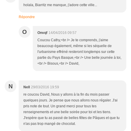
holala, Biarritz me manque, j'adore cette ville...
Répondre
O
Onvqf
14/04/2016 09:57
Coucou Cathy,<br /> Je te comprends, j'aime
beaucoup également, même si les séquelle de
l'urbanisme effréné resteront longtemps sur cette
partie du Pays Basque,<br /> Une belle journée à toi,
<br /> Bisous,<br /> David,
N
Nell
29/03/2016 19:59
re coucou David, Nous y allons à la fin du mois passer
quelques jours. Je pense que nous allons nous régaler. J'ai
pris note de tout. Un grand merci pour tous tes
renseignements et une belle soirée pour toi et les tiens.
J'espère que tu as passé de belles fêtes de Pâques et que tu
n'as pas trop mangé de chocolat.