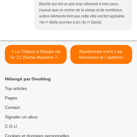
Biarritz qui est un peu trop urbanisé à mes yeux,
j'avoue que ce rocher de la vierge et de nombreux
autres éléments font que cette ville est fort agréable.
<br /> Belle journée à toi,<br /> David,
< Le Tréport à Dieppe via
Randonnée entre Laà-
Gr 21 (Seine-Maritime 76)
Mondrans et Castetner
AAA Rando
(Pyrénées-Atlantiques 64) A
>
Hébergé par Overblog
Top articles
Pages
Contact
Signaler un abus
C.G.U.
Cookies et données personnelles