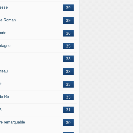
esse
39
le Roman
39
lade
36
tagne
35
33
teau
33
t
33
 de Ré
33
A
31
re remarquable
30