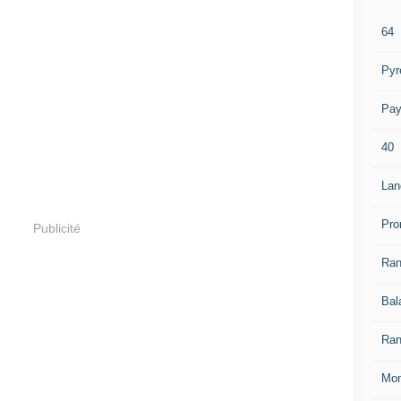
64
Pyr
Pay
40
Lan
Pro
Publicité
Ra
Bal
Ran
Mon