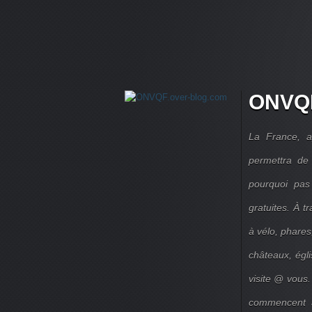
ONVQF
La France, a
permettra de 
pourquoi pas
gratuites. À 
à vélo, phares,
châteaux, égl
visite @ vous.
commencent à