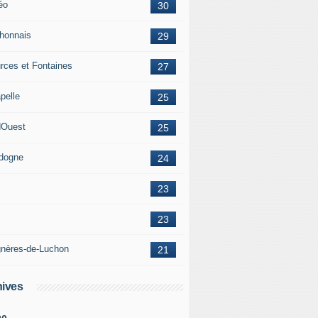
éo
30
honnais
29
rces et Fontaines
27
pelle
25
Ouest
25
dogne
24
23
23
nères-de-Luchon
21
ives