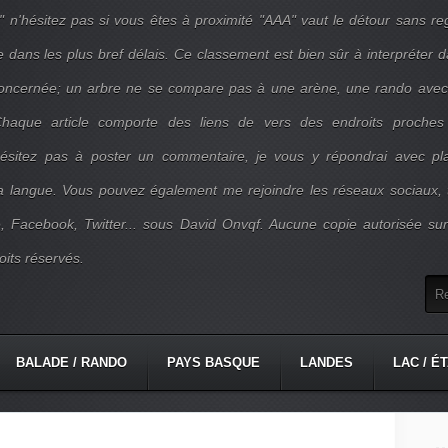
" n'hésitez pas si vous êtes à proximité "AAA" vaut le détour sans re
e dans les plus bref délais. Ce classement est bien sûr à interpréter 
concernée; un arbre ne se compare pas à une arène, une rando ave
. Chaque article comporte des liens de vers des endroits proches
'hésitez pas à poster un commentaire, je vous y répondrai avec pla
la langue. Vous pouvez également me rejoindre les réseaux sociaux, 
, Facebook, Twitter... sous David Onvqf. Aucune copie autorisée su
oits réservés.
BALADE / RANDO
PAYS BASQUE
LANDES
LAC / É