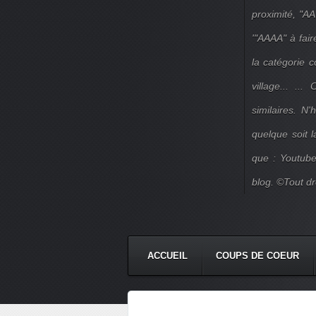
proximité, "AA
'"AAAA" à fair
la catégorie 
village... ..
similaires. N
quelque soit 
que : Youtube
blog. ©Tout dr
ACCUEIL
COUPS DE COEUR