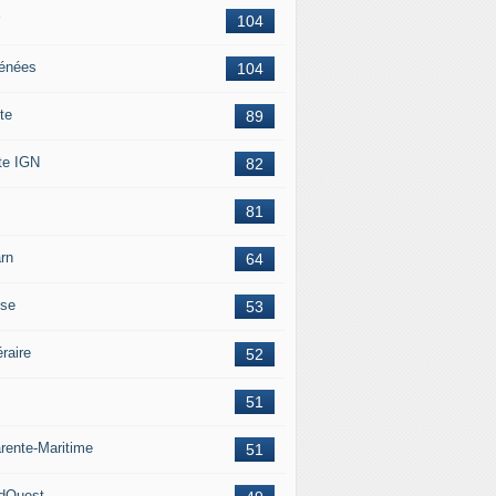
104
énées
104
te
89
te IGN
82
81
rn
64
ise
53
éraire
52
51
rente-Maritime
51
dOuest