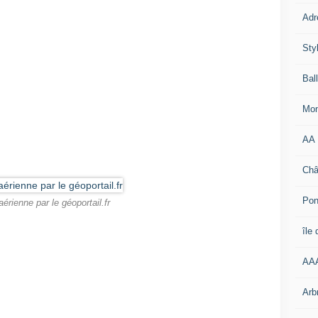
Adr
Sty
Bal
Mon
AA
Châ
Pon
érienne par le géoportail.fr
île
AA
Arb