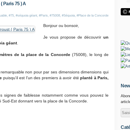
 Paris 75 ) A
uable
,
#75
,
#séquoia géant
,
#Paris
,
#75008
,
#Séquoia
,
#Place de la Concorde
Bonjour ou bonsoir,
Je vous propose de découvrir
un
oia géant
.
mètres de la place de la Concorde
(75008), le long de
 remarquable non pour par ses dimensions dimensions qui
e
puisqu'il est l'un des premiers à avoir été
planté à Paris,
News
s signes de faiblesse notamment comme vous pouvez le
Abonn
té Sud-Est donnant vers la place de la Concorde.
artic
Caté