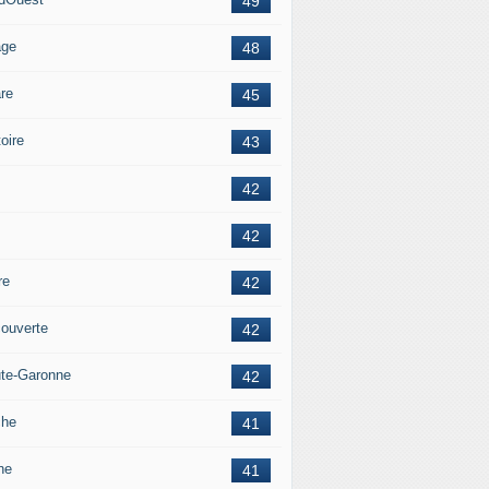
49
age
48
re
45
oire
43
42
42
re
42
ouverte
42
te-Garonne
42
che
41
ne
41