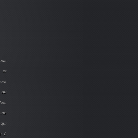
ous
 et
ent
d ou
les,
onne
 qui
s à