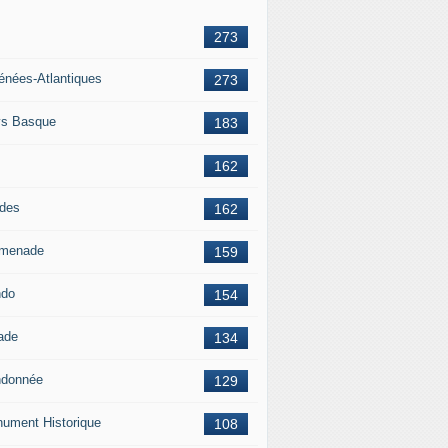
273
énées-Atlantiques
273
s Basque
183
162
des
162
menade
159
ndo
154
ade
134
donnée
129
ument Historique
108