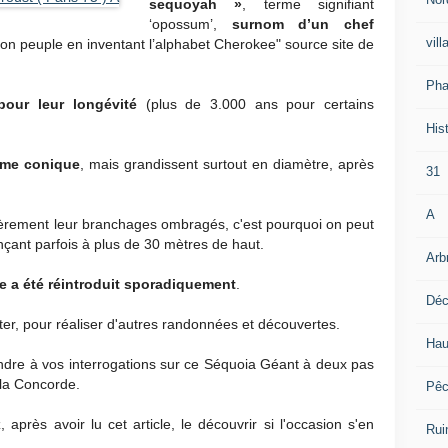
sequoyah »
, terme signifiant
‘opossum’,
surnom d’un chef
vill
son peuple en inventant l’alphabet Cherokee" source site de
Pha
pour leur longévité
(plus de 3.000 ans pour certains
Hist
rme conique
, mais grandissent surtout en diamètre, après
31
A
ulièrement leur branchages ombragés, c'est pourquoi on peut
ant parfois à plus de 30 mètres de haut.
Arb
pe a été réintroduit sporadiquement
.
Déc
tter, pour réaliser d'autres randonnées et découvertes.
Hau
ondre à vos interrogations sur ce Séquoia Géant à deux pas
la Concorde.
Pê
après avoir lu cet article, le découvrir si l'occasion s'en
Rui