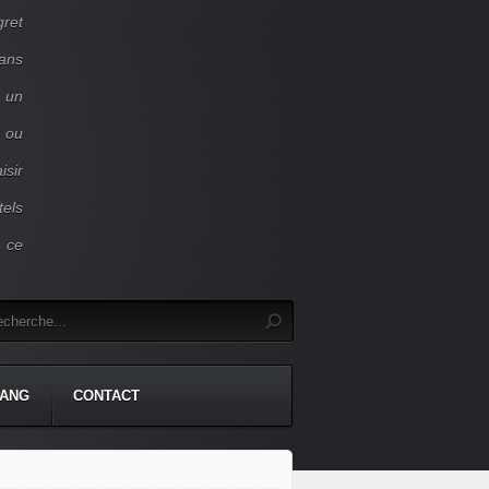
gret
dans
c un
 ou
isir
tels
r ce
TANG
CONTACT