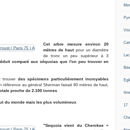
Mer
Pyr
Visi
Car
Cet arbre mesure environ 20
mètres de haut
pour un diamètre
Lac
de tronc un peu supérieur à 3
 réduit comparé aux séquoias que l'on peu trouver en
Béa
z trouver
des spécimens particulièrement incroyables
Egl
 référence au général Sherman faisait 80 mètres de haut,
otale proche de 2.100 tonnes
.
Itin
 haut du monde mais les plus volumineux
.
17
Cha
"Sequoia vient du Cherokee «
Nor