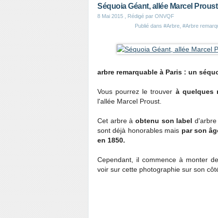
Séquoia Géant, allée Marcel Proust (
8 Mai 2015
, Rédigé par ONVQF
Publié dans
#Arbre
,
#Arbre remarq
arbre remarquable à Paris : un séqu
Vous pourrez le trouver
à quelques 
l'allée Marcel Proust.
Cet arbre à
obtenu son label
d'arbre
sont déjà honorables mais
par son âg
en 1850.
Cependant, il commence à monter de
voir sur cette photographie sur son cô