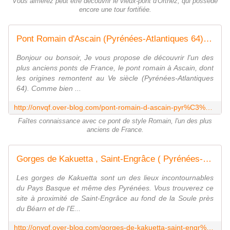
Vous aimerez peut être découvrir le vieux-pont d'Orthez, qui possède
encore une tour fortifiée.
Pont Romain d'Ascain (Pyrénées-Atlantiques 64) A - ONVQF.over-blog.com
Bonjour ou bonsoir, Je vous propose de découvrir l'un des
plus anciens ponts de France, le pont romain à Ascain, dont
les origines remontent au Ve siècle (Pyrénées-Atlantiques
64). Comme bien ...
http://onvqf.over-blog.com/pont-romain-d-ascain-pyr%C3%A9n%C3%A9es-atlantiques-64-a
Faîtes connaissance avec ce pont de style Romain, l'un des plus
anciens de France.
Gorges de Kakuetta , Saint-Engrâce ( Pyrénées-Atlantiques 64 ) AAA Promenade - ONVQF.over-blog.com
Les gorges de Kakuetta sont un des lieux incontournables
du Pays Basque et même des Pyrénées. Vous trouverez ce
site à proximité de Saint-Engrâce au fond de la Soule près
du Béarn et de l'E...
http://onvqf.over-blog.com/gorges-de-kakuetta-saint-engr%C3%A2ce-pyr%C3%A9n%C3%A9es-atlantiques-64-aaa