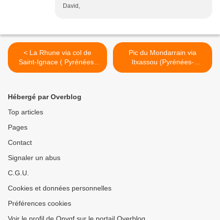
David,
< La Rhune via col de
Pic du Mondarrain via
Saint-Ignace ( Pyrénées-
Itxassou (Pyrénées-
Atlantiques 64 ) AA Rando
Atlantiques 64) AA Rando >
Hébergé par Overblog
Top articles
Pages
Contact
Signaler un abus
C.G.U.
Cookies et données personnelles
Préférences cookies
Voir le profil de Onvqf sur le portail Overblog