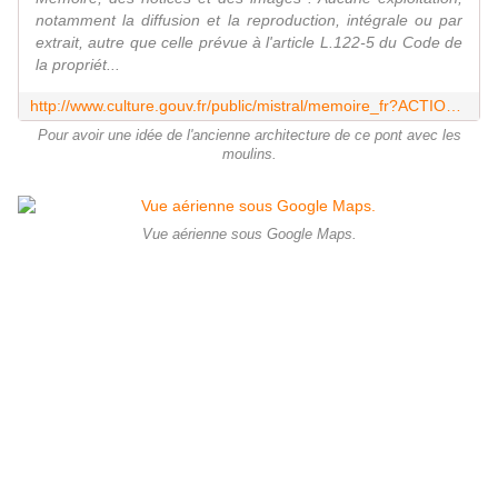
notamment la diffusion et la reproduction, intégrale ou par
extrait, autre que celle prévue à l'article L.122-5 du Code de
la propriét...
http://www.culture.gouv.fr/public/mistral/memoire_fr?ACTION=CHERCHER&FIELD_1=REF&VALUE_1=IVR11_80782018Z
Pour avoir une idée de l'ancienne architecture de ce pont avec les
moulins.
Vue aérienne sous Google Maps.