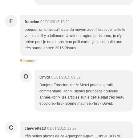
F
francine
02/01/2015 10:21
bonjour, on dirait qu'il date du moyen âge, il faut que j'aille le
voir, mais il y a tellement à voir en région parisienne, je n'y
arrive pas! je note dans mon petit carnet je te souhaite une
très bonne année 2015,Bisous
Répondre
O
Onvqf
05/01/2015 09:52
Bonjour Francine,<br /> Merci pour ce gentil
commentaire, <br /> Bisous pour cette nouvelle
année,<br /> tes articles sur le défilé était très beau
et coloré,<br /> Bonne matinée,<br /> David,
C
chevrette13
01/01/2015 12:27
très belles photos de ce &quot;pont&quot;....<br /> BONNE