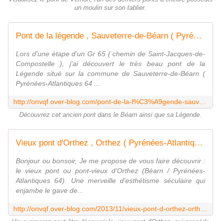
un moulin sur son tablier.
Pont de la légende , Sauveterre-de-Béarn ( Pyrénées-Atlantiques 64 ) A - ONVQF.over-blog.com
Lors d'une étape d'un Gr 65 ( chemin de Saint-Jacques-de-
Compostelle ), j'ai découvert le très beau pont de la
Légende situé sur la commune de Sauveterre-de-Béarn (
Pyrénées-Atlantiques 64 ...
http://onvqf.over-blog.com/pont-de-la-l%C3%A9gende-sauveterre-de-b%C3%A8arn-pyr%C3%A9n%C3%A9es-atlantiques-64-a
Découvrez cet ancien pont dans le Béarn ainsi que sa Légende.
Vieux pont d'Orthez , Orthez ( Pyrénées-Atlantiques 64 ) AA - ONVQF.over-blog.com
Bonjour ou bonsoir, Je me propose de vous faire découvrir :
le vieux pont ou pont-vieux d'Orthez (Béarn / Pyrénées-
Atlantiques 64). Une merveille d'esthétisme séculaire qui
enjambe le gave de...
http://onvqf.over-blog.com/2013/11/vieux-pont-d-orthez-orthez-5-pyr%C3%A9n%C3%A9es-atlantiques-64-aa.html