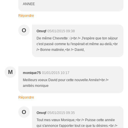
ANNEE
Répondre
O
Onvqf
05/01/2015 09:38
De même Chevrette :-)<br /> J'espère que ton séjour
c'est passé comme tu l'espérait et même au-delà,<br
/> Bonne matinée,<br /> David,
M
monique75
01/01/2015 10:17
Meilleurs voeux David pour cette nouvelle Année!<br />
amitiés monique
Répondre
O
Onvqf
05/01/2015 09:35
Tout mes vœux Monique,<br /> Puisse cette année
qui s'annonce t'apporter tout ce que tu désires.<br />