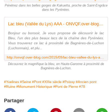
Pénétrez dans les belles gorges de Kakuetta, proche de Saint-Engrâce
dans les Pyrénées.
Lac bleu (Vallée du Lys) AAA - ONVQF.over-blog.com
Bonjour ou bonsoir, Je vous propose de découvrir le lac
Bleu, l'un des plus beaux lacs de la chaîne des Pyrénées.
Vous trouverez ce lac à proximité de Bagnères-de-Luchon
(Luchonnais), et plu...
http://onvqf.over-blog.com/2015/09/lac-bleu-vallee-du-lys-aaa.html
Découvrez le magnifique la bleu, en Haute-Garonne à proximité de
Bagnères-de-Luchon.
#Yvelines
#Seine
#Pont
#XIIIe siècle
#Poissy
#Ancien pont
#Ruine
#Monument Historique
#Pont de Pierre
#78
Partager