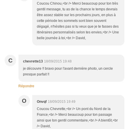
Coucou Chinou,<br /> Merci beaucoup pour ton très
gentil message, tu as de la chance le temps devrais
être assez stable sur les prochains jours, en plus à
cette période les sommets sont bien souvent
dégagé, n'hésites pas si tu veux que je te fasses des
itinéraires personnalisés selon tes envies,<br /> Une
belle journée à toi,<br /> David,
C
chevrette13
18/09/2015 19:48
je découvre !! bravo pour l'avant dernière photo, un cercle
presque parfait !!
Répondre
O
Onvqf
18/09/2015 19:49
Coucou Chevrette,<br /> Un pont du Nord de la
France,<br /> Merci beaucoup pour ton passage
ainsi que ton gentil commentaire,<br /> A bientôt,<br
/> David,