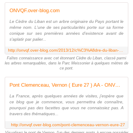
ONVQF.over-blog.com
Le Cèdre du Liban est un arbre originaire du Pays portant le
même nom. L'une de ses particularités porte sur sa forme
conique sur ses premières années d'existence avant de
s'aplatir par palier...
http://onvqf.over-blog.com/2013/12/c%C3%A8dre-du-liban-parc-meissonier-poissy-yvelines-78-aa.html
Faîtes connaissance avec cet étonnant Cèdre du Liban, classé parmi
les arbres remarquables, dans le Parc Meissonier à quelques mètres de
ce pont.
Pont Clemenceau, Vernon ( Eure 27 ) AA - ONVQF.over-blog.com
La France, après quelques années de visites, j'espère que
ce blog que je commence, vous permettra de connaître,
pourquoi pas des facettes que vous ne connaissiez pas. A
travers des thématiques...
http://onvqf.over-blog.com/pont-clemenceau-vernon-eure-27
Visualisez le pont de Vernon, l'un des derniers ponts à encore posséder