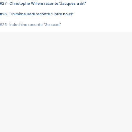
#27 : Christophe Willem raconte "Jacques a dit"
#26 : Chimène Badi raconte "Entre nous"
#25 : Indochine raconte "3e sexe"
#24 : Zaho raconte "C'est chelou"
#23 : Patrick Bruel raconte "Au café des délices"
#22 : Kyo raconte "Le chemin"
#21 : Nolwenn Leroy raconte "Cassé"
#20 : Patrick Hernandez raconte "Born to be alive"
#19 : Lorie raconte "Près de moi"
#18 : Michael Jones raconte "A nos actes manqués" (avec Jean-Jacque
#17 : Khaled raconte "Aïcha"
#16 : Corneille raconte "Parce qu'on vient de loin"
#15 : Indochine raconte "L'aventurier"