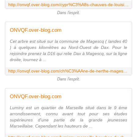
http://onvqf.over-blog.com/cypr%C3%A8s-chauves-de-louisiane-pichel%C3%A8be-r%C3%A9serves-naturelle-du-courant-du-huchet-landes-40-aa
Dans l'esprit.
ONVQF.over-blog.com
Cet arbre est situé sur la commune de Magescq ( landes 40
) à quelques kilomètres au Nord-Ouest de Dax. Pour le
rejoindre prenez la D16 qui relie Dax à Magescq, sur la ligne
droite, tournez à ...
http://onvqf.over-blog.com/ch%C3%AAne-de-nerthe-magescq-landes-40-aa
Dans l'esprit.
ONVQF.over-blog.com
Luminy est un quartier de Marseille situé dans le 9 éme
arrondissement, connu avant tout pour ses études
supérieures d'une partie de la grande jeunesses
Marseillaise. Cependant les hauteurs de ...