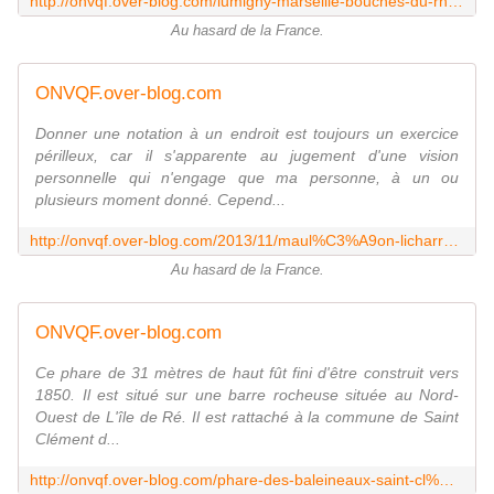
http://onvqf.over-blog.com/lumigny-marseille-bouches-du-rh%C3%B4ne-13
Au hasard de la France.
ONVQF.over-blog.com
Donner une notation à un endroit est toujours un exercice
périlleux, car il s'apparente au jugement d'une vision
personnelle qui n'engage que ma personne, à un ou
plusieurs moment donné. Cepend...
http://onvqf.over-blog.com/2013/11/maul%C3%A9on-licharre-village-pyr%C3%A9n%C3%A9es-atlantiques-a.html
Au hasard de la France.
ONVQF.over-blog.com
Ce phare de 31 mètres de haut fût fini d'être construit vers
1850. Il est situé sur une barre rocheuse située au Nord-
Ouest de L'île de Ré. Il est rattaché à la commune de Saint
Clément d...
http://onvqf.over-blog.com/phare-des-baleineaux-saint-cl%C3%A9ment-des-baleines-charentes-maritimes-17-aa