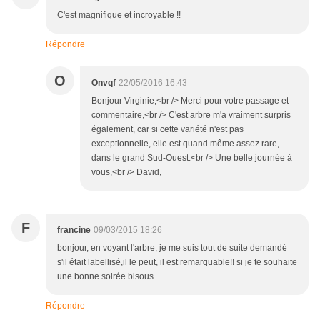
C'est magnifique et incroyable !!
Répondre
O
Onvqf
22/05/2016 16:43
Bonjour Virginie,<br /> Merci pour votre passage et
commentaire,<br /> C'est arbre m'a vraiment surpris
également, car si cette variété n'est pas
exceptionnelle, elle est quand même assez rare,
dans le grand Sud-Ouest.<br /> Une belle journée à
vous,<br /> David,
F
francine
09/03/2015 18:26
bonjour, en voyant l'arbre, je me suis tout de suite demandé
s'il était labellisé,il le peut, il est remarquable!! si je te souhaite
une bonne soirée bisous
Répondre