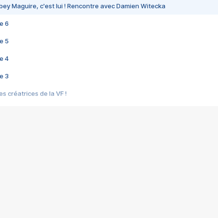
bey Maguire, c'est lui ! Rencontre avec Damien Witecka
e 6
e 5
e 4
e 3
s créatrices de la VF !
e 2
e 1
e Mektoub My Love arrive enfin ! Rencontre avec Shaïn Boumedine et Sal
i : après Toni en famille
elle réalise le bouleversant Dites lui que je l'aime
ais ! Rencontre autour de Vie privée de Rebecca Zlotowski
 de Marguerite, Grave... Rencontre avec Ella Rumpf