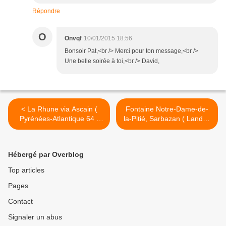
Répondre
O
Onvqf
10/01/2015 18:56
Bonsoir Pat,<br /> Merci pour ton message,<br />
Une belle soirée à toi,<br /> David,
< La Rhune via Ascain (
Fontaine Notre-Dame-de-
Pyrénées-Atlantique 64 )
la-Pitié, Sarbazan ( Landes
Rando AA
40 ) A >
Hébergé par Overblog
Top articles
Pages
Contact
Signaler un abus