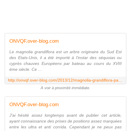
ONVQF.over-blog.com
Le magnolia grandiflora est un arbre originaire du Sud Est
des Etats-Unis, il a été importé à l'instar des séquoias ou
cyprès chauves Européens par bateau au cours du XVIII
éme siècle. Ce ...
http://onvqf.over-blog.com/2013/12/magnolia-grandiflora-parc-de-la-clinique-labat-orthez-pyr%C3%A9n%C3%A9es-atlantiques-64-aa.html
A voir à proximité immédiate.
ONVQF.over-blog.com
J'ai hésité assez longtemps avant de publier cet article,
ayant connaissance des prises de positions assez marquées
entre les ultra et anti corrida. Cependant je ne peux pas