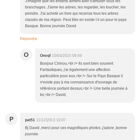
J'imagine que les enfants aiment aller s'amuser sous les
branchages. J'aime les arbres, les regarder, les toucher; les
peindre. J'ai acheté un livre qui recense tous les arbres
classés de ma région. Peut être en existe t il un pour le pays
Basque. Bonne journée David
Répondre
O
Onvqf
10/03/2015 09:49
Bonjour Chinou,<br /> Ils sont bien souvent
Fantastiques, j'ai également une affection
particulière pour eux,<br /> Sur le Pays Basque il
n'existe pas à ma connaissance d'ouvrage de
référénce portant dessus,<br /> Une belle journée à
toi,<br /> David,
P
pat51
11/12/2013 10:07
Bj David ,merci pour ces magnifiques photos ,j'adore ,bonne
journée