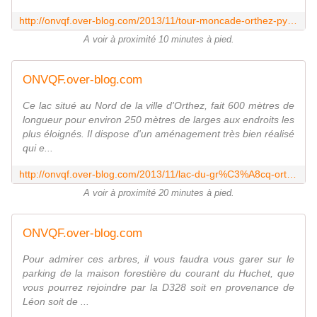
http://onvqf.over-blog.com/2013/11/tour-moncade-orthez-pyr%C3%A9n%C3%A9es-atlantiques-64-aa.html
A voir à proximité 10 minutes à pied.
ONVQF.over-blog.com
Ce lac situé au Nord de la ville d'Orthez, fait 600 mètres de
longueur pour environ 250 mètres de larges aux endroits les
plus éloignés. Il dispose d'un aménagement très bien réalisé
qui e...
http://onvqf.over-blog.com/2013/11/lac-du-gr%C3%A8cq-orthez-pyr%C3%A9n%C3%A9es-atlantiques-64-aa.html
A voir à proximité 20 minutes à pied.
ONVQF.over-blog.com
Pour admirer ces arbres, il vous faudra vous garer sur le
parking de la maison forestière du courant du Huchet, que
vous pourrez rejoindre par la D328 soit en provenance de
Léon soit de ...