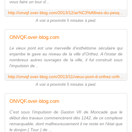
vous faire un tour d...
http://onvqf.over-blog.com/2013/12/ar%C3%A8nes-du-pesqu%C3%A9-orthez-pyr%C3%A9n%C3%A9es-atlantiques-64-aa.html
A voir à proximité 5 minutes à pied.
ONVQF.over-blog.com
Le vieux pont est une merveille d'esthétisme séculaire qui
enjambe le gave au niveau de la ville d'Orthez. A l'instar de
nombreux autres ouvrages de la ville, il fut construit sous
l'impulsion de...
http://onvqf.over-blog.com/2013/11/vieux-pont-d-orthez-orthez-5-pyr%C3%A9n%C3%A9es-atlantiques-64-aa.html
A voir à proximité 5 minutes à pied.
ONVQF.over-blog.com
C'est sous l'impulsion de Gaston VII de Moncade que le
début des travaux commencèrent dès 1242, de ce complexe
remarquable, dont malheureusement il ne reste en l'état que
le donjon ( Tour ) de ...