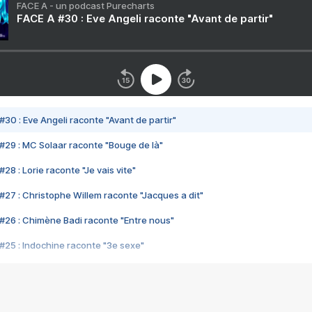
FACE A - un podcast Purecharts
FACE A #30 : Eve Angeli raconte "Avant de partir"
#30 : Eve Angeli raconte "Avant de partir"
#29 : MC Solaar raconte "Bouge de là"
28 : Lorie raconte "Je vais vite"
#27 : Christophe Willem raconte "Jacques a dit"
#26 : Chimène Badi raconte "Entre nous"
#25 : Indochine raconte "3e sexe"
#24 : Zaho raconte "C'est chelou"
#23 : Patrick Bruel raconte "Au café des délices"