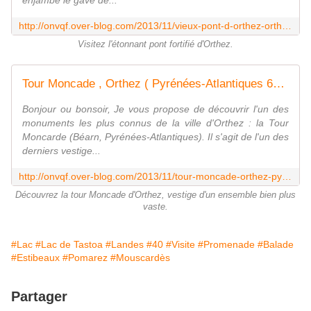
enjambe le gave de...
http://onvqf.over-blog.com/2013/11/vieux-pont-d-orthez-orthez-5-pyr%C3%A9n%C3%A9es-atlantiques-64-aa.html
Visitez l'étonnant pont fortifié d'Orthez.
Tour Moncade , Orthez ( Pyrénées-Atlantiques 64 ) AA - ONVQF.over-blog.com
Bonjour ou bonsoir, Je vous propose de découvrir l'un des
monuments les plus connus de la ville d'Orthez : la Tour
Moncarde (Béarn, Pyrénées-Atlantiques). Il s'agit de l'un des
derniers vestige...
http://onvqf.over-blog.com/2013/11/tour-moncade-orthez-pyr%C3%A9n%C3%A9es-atlantiques-64-aa.html
Découvrez la tour Moncade d'Orthez, vestige d'un ensemble bien plus
vaste.
#Lac
#Lac de Tastoa
#Landes
#40
#Visite
#Promenade
#Balade
#Estibeaux
#Pomarez
#Mouscardès
Partager