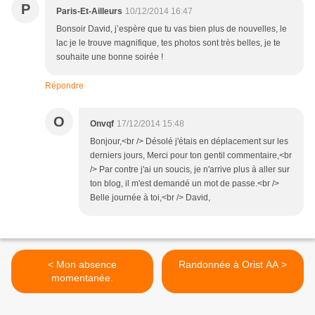
P
Paris-Et-Ailleurs
10/12/2014 16:47
Bonsoir David, j’espère que tu vas bien plus de nouvelles, le
lac je le trouve magnifique, tes photos sont très belles, je te
souhaite une bonne soirée !
Répondre
O
Onvqf
17/12/2014 15:48
Bonjour,<br /> Désolé j'étais en déplacement sur les
derniers jours, Merci pour ton gentil commentaire,<br
/> Par contre j'ai un soucis, je n'arrive plus à aller sur
ton blog, il m'est demandé un mot de passe.<br />
Belle journée à toi,<br /> David,
< Mon absence
Randonnée à Orist AA >
momentanée.