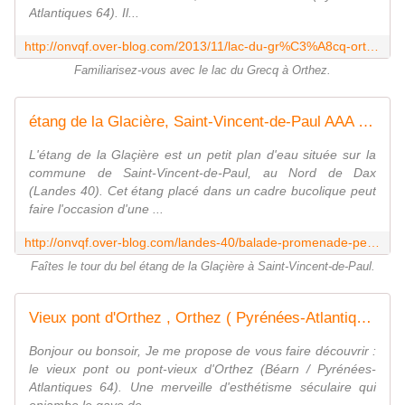
Atlantiques 64). Il...
http://onvqf.over-blog.com/2013/11/lac-du-gr%C3%A8cq-orthez-pyr%C3%A9n%C3%A9es-atlantiques-64-aa.html
Familiarisez-vous avec le lac du Grecq à Orthez.
étang de la Glacière, Saint-Vincent-de-Paul AAA - ONVQF.over-blog.com
L'étang de la Glaçière est un petit plan d'eau située sur la
commune de Saint-Vincent-de-Paul, au Nord de Dax
(Landes 40). Cet étang placé dans un cadre bucolique peut
faire l'occasion d'une ...
http://onvqf.over-blog.com/landes-40/balade-promenade-peche/etang-de-la-glaciere-saint-vincent-de-paul-aaa.html
Faîtes le tour du bel étang de la Glaçière à Saint-Vincent-de-Paul.
Vieux pont d'Orthez , Orthez ( Pyrénées-Atlantiques 64 ) AA - ONVQF.over-blog.com
Bonjour ou bonsoir, Je me propose de vous faire découvrir :
le vieux pont ou pont-vieux d'Orthez (Béarn / Pyrénées-
Atlantiques 64). Une merveille d'esthétisme séculaire qui