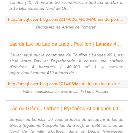
Landes (40). À environ 20 kilomètres au Sud-Est de Dax et
à 15 kilomètres au Nord de Or...
http://onvqf.over-blog.com/2014/02/ar%C3%A8nes-de-pomarez-pomarez-landes-40-aaa.html
Découvrez les Arènes de Pomarez.
Lac de Luc ou Lac de Lucq , Pouillon ( Landes 40 ) A - ONVQF.over-blog.com
Ce lac situé sur la commune de Pouillon ( Landes 40 ), est
situé entre Dax et Peyrehorade. Il couvre une surface
d'environ 4 hectares ( 40.000 m² ). Il mesure
approximativement 410 mètres de ...
http://onvqf.over-blog.com/2014/05/lac-du-luc-ou-lac-du-lucq-pouillon-landes-40-a.html
Faîtes connaissance avec le lac du Luc à Pouillon.
Lac du Grècq , Orthez ( Pyrénées-Atlantiques 64 ) AA - ONVQF.over-blog.com
Bonjour ou bonsoir, Je vous propose de découvrir le lac du
Grécq (également appelé lac du Grec), un petit lac situé au
Nord de la ville d'Orthez, dans le Béarn (Pyrénées-