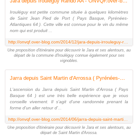
Jara depuis Irouléguy Rando AA - ONVQF.over-blog.com
Irouléguy est petite commune située à quelques kilomètres
de Saint Jean Pied de Port ( Pays Basque, Pyrénées-
Atlantiques 64 ). Cette ville est connue pour le vin du même
nom qui est produit ...
http://onvqf.over-blog.com/2014/12/jara-depuis-irrouleguy-rando.html
Une proposition d'itinéraire pour découvrir le Jara et ses alentours, au
départ de la commune d'Irouléguy connue également pour ses
vignobles.
Jarra depuis Saint Martin d'Arrossa ( Pyrénées-Atlantiques 64 ) AAA Rando - ONVQF.over-blog.com
L'ascension du Jarra depuis Saint Martin d'Arrosa ( Pays
Basque 64 ) est une très belle expérience que je vous
conseille vivement. Il s'agit d'une randonnée prenant la
forme d'un aller retour d'...
http://onvqf.over-blog.com/2014/06/jarra-depuis-saint-martin-d-arrossa-pyrenees-atlantiques-64-aaa-rando.html
Une proposition d'itinéraire pour découvrir le Jara et ses alentours, au
départ de Saint Martin d'Arossa.