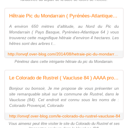
Hêtraie Pic du Mondarrain ( Pyrénées-Atlantiques 64 ) AA - ONVQF.over-blog.com
A environ 650 mètres d'altitude, au Nord du Pic du
Mondarrain ( Pays Basque, Pyrénées-Atlantique 64 ) vous
trouverez cette magnifique hêtraie d'environ 4 hectares. Les
hêtres sont des arbres t...
http://onvqf.over-blog.com/2014/08/hetraie-pic-du-mondarrain-aa.html
Pénétrez dans cette intrigante hêtraie du pic du Mondarrain.
Le Colorado de Rustrel ( Vaucluse 84 ) AAAA promenade - ONVQF.over-blog.com
Bonjour ou bonsoir, Je me propose de vous présenter un
site remarquable situé sur la commune de Rustrel, dans le
Vaucluse (84). Cet endroit est connu sous les noms de :
Colorado Provençal, Colorado
http://onvqf.over-blog.com/le-colorado-du-rustrel-vaucluse-84
Vous aimerez peut être visiter le site du Colorado du Rustrel et ses