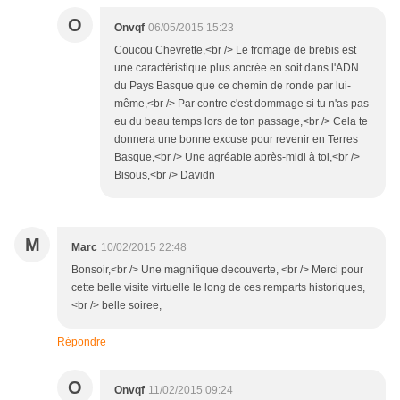
O
Onvqf
06/05/2015 15:23
Coucou Chevrette,<br /> Le fromage de brebis est
une caractéristique plus ancrée en soit dans l'ADN
du Pays Basque que ce chemin de ronde par lui-
même,<br /> Par contre c'est dommage si tu n'as pas
eu du beau temps lors de ton passage,<br /> Cela te
donnera une bonne excuse pour revenir en Terres
Basque,<br /> Une agréable après-midi à toi,<br />
Bisous,<br /> Davidn
M
Marc
10/02/2015 22:48
Bonsoir,<br /> Une magnifique decouverte, <br /> Merci pour
cette belle visite virtuelle le long de ces remparts historiques,
<br /> belle soiree,
Répondre
O
Onvqf
11/02/2015 09:24