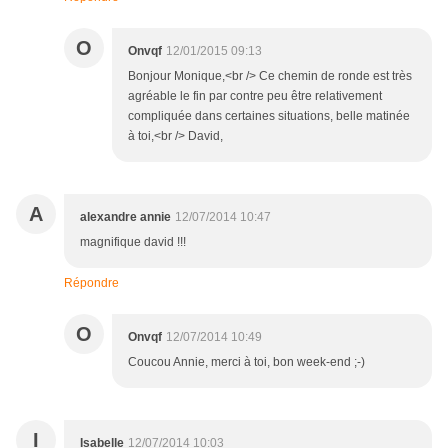
O
Onvqf
12/01/2015 09:13
Bonjour Monique,<br /> Ce chemin de ronde est très
agréable le fin par contre peu être relativement
compliquée dans certaines situations, belle matinée
à toi,<br /> David,
A
alexandre annie
12/07/2014 10:47
magnifique david !!!
Répondre
O
Onvqf
12/07/2014 10:49
Coucou Annie, merci à toi, bon week-end ;-)
I
Isabelle
12/07/2014 10:03