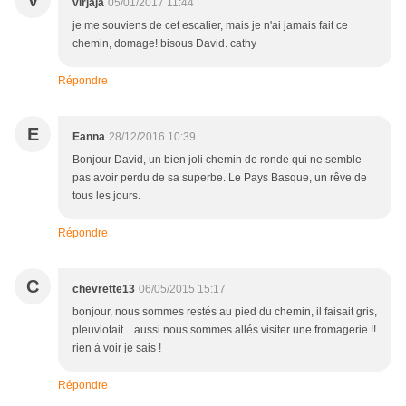
V
virjaja
05/01/2017 11:44
je me souviens de cet escalier, mais je n'ai jamais fait ce
chemin, domage! bisous David. cathy
Répondre
E
Eanna
28/12/2016 10:39
Bonjour David, un bien joli chemin de ronde qui ne semble
pas avoir perdu de sa superbe. Le Pays Basque, un rêve de
tous les jours.
Répondre
C
chevrette13
06/05/2015 15:17
bonjour, nous sommes restés au pied du chemin, il faisait gris,
pleuviotait... aussi nous sommes allés visiter une fromagerie !!
rien à voir je sais !
Répondre