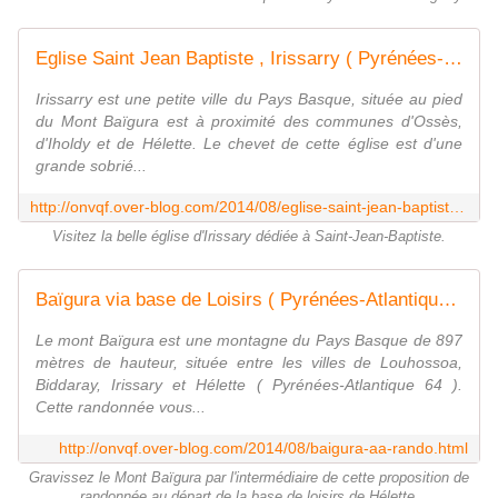
Eglise Saint Jean Baptiste , Irissarry ( Pyrénées-Atlantiques 64 ) AA - ONVQF.over-blog.com
Irissarry est une petite ville du Pays Basque, située au pied
du Mont Baïgura est à proximité des communes d'Ossès,
d'Iholdy et de Hélette. Le chevet de cette église est d'une
grande sobrié...
http://onvqf.over-blog.com/2014/08/eglise-saint-jean-baptiste-irissarry-aa.html
Visitez la belle église d'Irissary dédiée à Saint-Jean-Baptiste.
Baïgura via base de Loisirs ( Pyrénées-Atlantiques 64 ) AA Rando - ONVQF.over-blog.com
Le mont Baïgura est une montagne du Pays Basque de 897
mètres de hauteur, située entre les villes de Louhossoa,
Biddaray, Irissary et Hélette ( Pyrénées-Atlantique 64 ).
Cette randonnée vous...
http://onvqf.over-blog.com/2014/08/baigura-aa-rando.html
Gravissez le Mont Baïgura par l'intermédiaire de cette proposition de
randonnée au départ de la base de loisirs de Hélette.