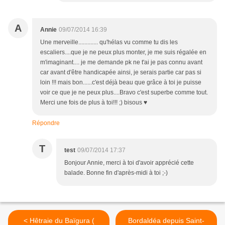
A
Annie
09/07/2014 16:39
Une merveille............. qu'hélas vu comme tu dis les
escaliers....que je ne peux plus monter, je me suis régalée en
m'imaginant.... je me demande pk ne t'ai je pas connu avant
car avant d'être handicapée ainsi, je serais partie car pas si
loin !!! mais bon......c'est déjà beau que grâce à toi je puisse
voir ce que je ne peux plus....Bravo c'est superbe comme tout.
Merci une fois de plus à toi!!! ;) bisous ♥
Répondre
T
test
09/07/2014 17:37
Bonjour Annie, merci à toi d'avoir apprécié cette
balade. Bonne fin d'après-midi à toi ;-)
< Hêtraie du Baïgura (
Bordaldéa depuis Saint-