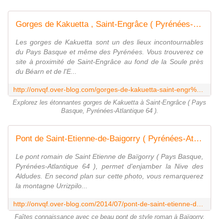
Gorges de Kakuetta , Saint-Engrâce ( Pyrénées-Atlantiques 64 ) AAA Promenade - ONVQF.over-blog.com
Les gorges de Kakuetta sont un des lieux incontournables
du Pays Basque et même des Pyrénées. Vous trouverez ce
site à proximité de Saint-Engrâce au fond de la Soule près
du Béarn et de l'E...
http://onvqf.over-blog.com/gorges-de-kakuetta-saint-engr%C3%A2ce-pyr%C3%A9n%C3%A9es-atlantiques-64-aaa
Explorez les étonnantes gorges de Kakuetta à Saint-Engrâce ( Pays
Basque, Pyrénées-Atlantique 64 ).
Pont de Saint-Etienne-de-Baigorry ( Pyrénées-Atlantiques 64 ) AAA - ONVQF.over-blog.com
Le pont romain de Saint Etienne de Baïgorry ( Pays Basque,
Pyrénées-Atlantique 64 ), permet d'enjamber la Nive des
Aldudes. En second plan sur cette photo, vous remarquerez
la montagne Urrizpilo...
http://onvqf.over-blog.com/2014/07/pont-de-saint-etienne-de-baigorry-aaa.html
Faîtes connaissance avec ce beau pont de style roman à Baïgorry.