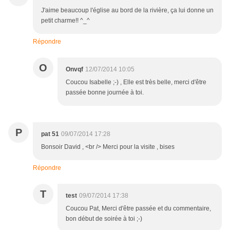
J'aime beaucoup l'église au bord de la rivière, ça lui donne un
petit charme!! ^_^
Répondre
O
Onvqf
12/07/2014 10:05
Coucou Isabelle ;-) , Elle est très belle, merci d'être
passée bonne journée à toi.
P
pat 51
09/07/2014 17:28
Bonsoir David , <br /> Merci pour la visite , bises
Répondre
T
test
09/07/2014 17:38
Coucou Pat, Merci d'être passée et du commentaire,
bon début de soirée à toi ;-)