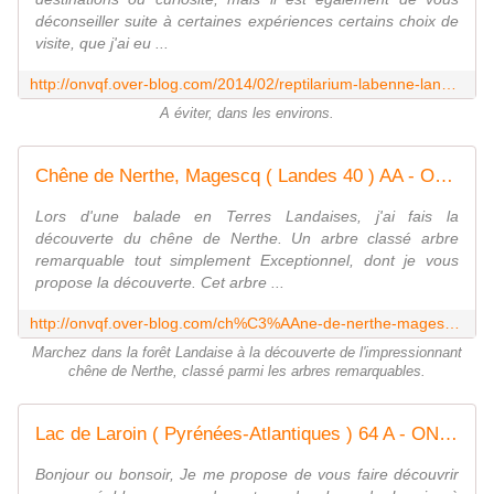
déconseiller suite à certaines expériences certains choix de
visite, que j'ai eu ...
http://onvqf.over-blog.com/2014/02/reptilarium-labenne-landes-40-d%C3%A9conseill%C3%A9.html
A éviter, dans les environs.
Chêne de Nerthe, Magescq ( Landes 40 ) AA - ONVQF.over-blog.com
Lors d'une balade en Terres Landaises, j'ai fais la
découverte du chêne de Nerthe. Un arbre classé arbre
remarquable tout simplement Exceptionnel, dont je vous
propose la découverte. Cet arbre ...
http://onvqf.over-blog.com/ch%C3%AAne-de-nerthe-magescq-landes-40-aa
Marchez dans la forêt Landaise à la découverte de l'impressionnant
chêne de Nerthe, classé parmi les arbres remarquables.
Lac de Laroin ( Pyrénées-Atlantiques ) 64 A - ONVQF.over-blog.com
Bonjour ou bonsoir, Je me propose de vous faire découvrir