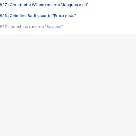
#27 : Christophe Willem raconte "Jacques a dit"
#26 : Chimène Badi raconte "Entre nous"
#25 : Indochine raconte "3e sexe"
#24 : Zaho raconte "C'est chelou"
#23 : Patrick Bruel raconte "Au café des délices"
#22 : Kyo raconte "Le chemin"
#21 : Nolwenn Leroy raconte "Cassé"
#20 : Patrick Hernandez raconte "Born to be alive"
#19 : Lorie raconte "Près de moi"
#18 : Michael Jones raconte "A nos actes manqués" (avec Jean-Jacque
#17 : Khaled raconte "Aïcha"
#16 : Corneille raconte "Parce qu'on vient de loin"
#15 : Indochine raconte "L'aventurier"