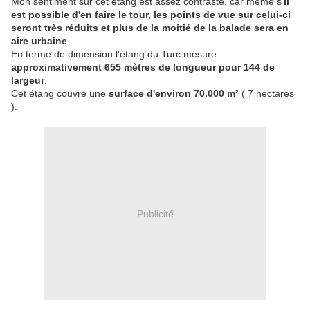
Mon sentiment sur cet étang est assez contrasté, car même s'
il
est possible d'en faire le tour, les points de vue sur celui-ci
seront très réduits et plus de la moitié de la balade sera en
aire urbaine
.
En terme de dimension l'étang du Turc mesure
approximativement 655 mètres de longueur pour 144 de
largeur
.
Cet étang couvre une
surface d'environ 70.000 m²
( 7 hectares
).
Publicité