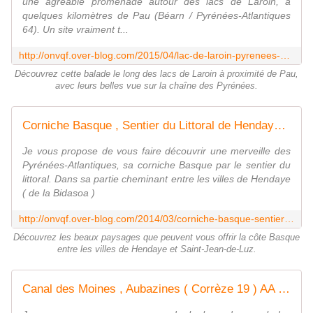
une agréable promenade autour des lacs de Laroin, à
quelques kilomètres de Pau (Béarn / Pyrénées-Atlantiques
64). Un site vraiment t...
http://onvqf.over-blog.com/2015/04/lac-de-laroin-pyrenees-atlantiques-64-a.html
Découvrez cette balade le long des lacs de Laroin à proximité de Pau,
avec leurs belles vue sur la chaîne des Pyrénées.
Corniche Basque , Sentier du Littoral de Hendaye à Saint-Jean-de-Luz ( Pyrénées-Atlantiques 64 ) AAA Rando - ONVQF.over-blog.com
Je vous propose de vous faire découvrir une merveille des
Pyrénées-Atlantiques, sa corniche Basque par le sentier du
littoral. Dans sa partie cheminant entre les villes de Hendaye
( de la Bidasoa )
http://onvqf.over-blog.com/2014/03/corniche-basque-sentier-du-littoral-de-hendaye-a-saint-jean-de-luz-pyrenees-atlantiques-64-aaa-rando.html
Découvrez les beaux paysages que peuvent vous offrir la côte Basque
entre les villes de Hendaye et Saint-Jean-de-Luz.
Canal des Moines , Aubazines ( Corrèze 19 ) AA - ONVQF.over-blog.com