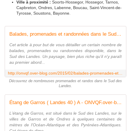
Ville à proximité :
Soorts-Hossegor, Hossegor, Tarnos,
Capbreton, Ondres, Labenne, Boucau, Saint-Vincent-de-
Tyrosse, Soustons, Bayonne.
Balades, promenades et randonnées dans le Sud des Landes - ONVQF.over-blog.com
Cet article à pour but de vous détailler un certain nombre de
balades, promenades ou randonnées disponible, dans le
Sud des Landes. Un paysage, bien plus riche qu'il n'y paraît
au premier abord...
http://onvqf.over-blog.com/2015/02/balades-promenades-et-randonnees-dans-le-sud-des-landes.html
Découvrez de nombreuses promenades et randos dans le Sud des
Landes.
Étang de Garros ( Landes 40 ) A - ONVQF.over-blog.com
L'étang de Garros, est situé dans le Sud des Landes, sur le
villes de Garros et de Ondres à quelques centaines de
mètres de l'Océan-Atlantique et des Pyrénées-Atlantiques.
Cet étang de dime...