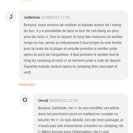
J
Juilletiste
01/08/2015 17:34
Bonjour, nous venons de realiser la balade autour de l etang
du turc. Il y a possibilite de faire le tour de cet etang au plus
pres de celui ci. Des le depart, le long des maisons un sentier
longe la rive, arrivé au lotissement il faut longer la voie ferrée
puis la route de la plage et ensuite prendre le sentier juste
apres le pont de l'anguillere. Il faut prendre le sentier tout le
long du camping et celui ci se termine juste a cote du depart.
Superbe balade surtout apres le camping (tres sauvage et
vert).
Répondre
O
Onvqf
06/08/2015 22:09
Bonjour Juilletiste,<br /> Je vais modifier cet article
dans les prochains jours en mettant en compte ce
boucle,<br /> Je suis désolé, lors de mon passage, je
n'avais pas osé m'aventurer à travers ce camping,<br
/> Merci encore pour l'information,<br /> une