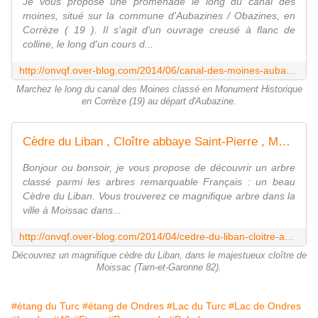
Je vous propose une promenade le long du canal des
moines, situé sur la commune d'Aubazines / Obazines, en
Corrèze ( 19 ). Il s'agit d'un ouvrage creusé à flanc de
colline, le long d'un cours d...
http://onvqf.over-blog.com/2014/06/canal-des-moines-aubazine-correze-19-aa.html
Marchez le long du canal des Moines classé en Monument Historique
en Corrèze (19) au départ d'Aubazine.
Cèdre du Liban , Cloître abbaye Saint-Pierre , Moissac ( Tarn-et-Garonne 82 ) AA - ONVQF.over-blog.com
Bonjour ou bonsoir, je vous propose de découvrir un arbre
classé parmi les arbres remarquable Français : un beau
Cèdre du Liban. Vous trouverez ce magnifique arbre dans la
ville à Moissac dans...
http://onvqf.over-blog.com/2014/04/cedre-du-liban-cloitre-abbaye-saint-pierre-moissac-tarn-et-garonne-82-aa.html
Découvrez un magnifique cèdre du Liban, dans le majestueux cloître de
Moissac (Tarn-et-Garonne 82).
#étang du Turc
#étang de Ondres
#Lac du Turc
#Lac de Ondres