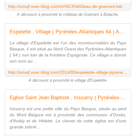
http://onvqf.over-blog.com/ch%C3%A2teau-de-gramont-bidache-pyr%C3%A9n%C3%A9es-atlantiques-64-a
A découvrir à proximité le château de Gramont à Bidache.
Espelette , Village ( Pyrénées-Atlantiques 64 ) AA - ONVQF.over-blog.com
Le village d'Espelette est l'un des incontournables du Pays
Basque, il est situé au Nord Ouest des Pyrénées-Atlantiques
( 64 ) non loin de la frontière Espagnole. Ce village a donné
son nom au...
http://onvqf.over-blog.com/2014/05/espelette-village-pyrenees-atlantiques-64-aa.html
A découvrir à proximité le village d'Espelette.
Eglise Saint Jean Baptiste , Irissarry ( Pyrénées-Atlantiques 64 ) AA - ONVQF.over-blog.com
Irissarry est une petite ville du Pays Basque, située au pied
du Mont Baïgura est à proximité des communes d'Ossès,
d'Iholdy et de Hélette. Le chevet de cette église est d'une
grande sobrié...