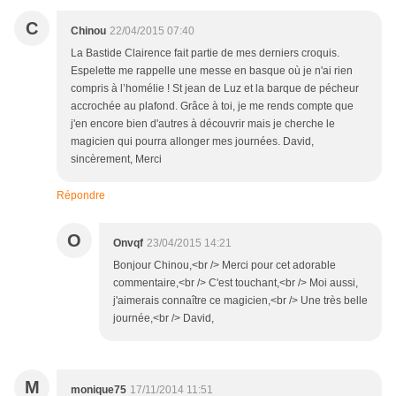
C
Chinou
22/04/2015 07:40
La Bastide Clairence fait partie de mes derniers croquis.
Espelette me rappelle une messe en basque où je n'ai rien
compris à l’homélie ! St jean de Luz et la barque de pécheur
accrochée au plafond. Grâce à toi, je me rends compte que
j'en encore bien d'autres à découvrir mais je cherche le
magicien qui pourra allonger mes journées. David,
sincèrement, Merci
Répondre
O
Onvqf
23/04/2015 14:21
Bonjour Chinou,<br /> Merci pour cet adorable
commentaire,<br /> C'est touchant,<br /> Moi aussi,
j'aimerais connaître ce magicien,<br /> Une très belle
journée,<br /> David,
M
monique75
17/11/2014 11:51