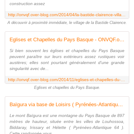
construction assez
http://onvqf.over-blog.com/2014/04/la-bastide-clairence-village-pyrenees-atlantiques-64-a.html
A découvrir à proximité immédiate, le village de la Bastide Clairence.
Eglises et Chapelles du Pays Basque - ONVQF.over-blog.com
Si bien souvent les églises et chapelles du Pays Basque
peuvent paraître sur leurs extérieurs assez rustiques voir
austères; elles sont pourtant généralement d'une grande
singularité avec de...
http://onvqf.over-blog.com/2014/11/eglises-et-chapelles-du-pays-basque.html
Eglises et chapelles du Pays Basque.
Baïgura via base de Loisirs ( Pyrénées-Atlantiques 64 ) AA Rando - ONVQF.over-blog.com
Le mont Baïgura est une montagne du Pays Basque de 897
mètres de hauteur, située entre les villes de Louhossoa,
Biddaray, Irissary et Hélette ( Pyrénées-Atlantique 64 ).
Cette randonnée vous...