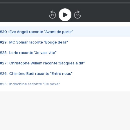
#30 : Eve Angeli raconte "Avant de partir"
#29 : MC Solaar raconte "Bouge de là"
28 : Lorie raconte "Je vais vite"
#27 : Christophe Willem raconte "Jacques a dit"
#26 : Chimène Badi raconte "Entre nous"
#25 : Indochine raconte "3e sexe"
#24 : Zaho raconte "C'est chelou"
#23 : Patrick Bruel raconte "Au café des délices"
#22 : Kyo raconte "Le chemin"
#21 : Nolwenn Leroy raconte "Cassé"