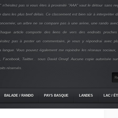
" n'hésitez pas si vous êtes à proximité "AAA" vaut le détour sans re
e dans les plus bref délais. Ce classement est bien sûr à interpréter 
concernée; un arbre ne se compare pas à une arène, une rando ave
. Chaque article comporte des liens de vers des endroits proches
'hésitez pas à poster un commentaire, je vous y répondrai avec pla
la langue. Vous pouvez également me rejoindre les réseaux sociaux, 
, Facebook, Twitter... sous David Onvqf. Aucune copie autorisée su
oits réservés.
BALADE / RANDO
PAYS BASQUE
LANDES
LAC / É