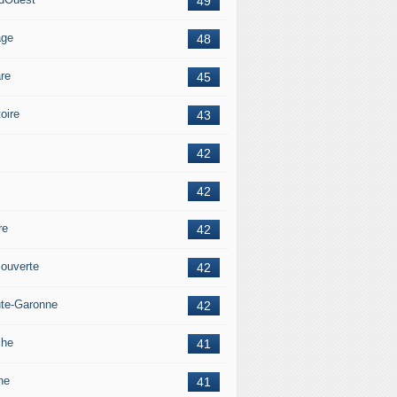
49
age
48
re
45
oire
43
42
42
re
42
ouverte
42
te-Garonne
42
che
41
ne
41