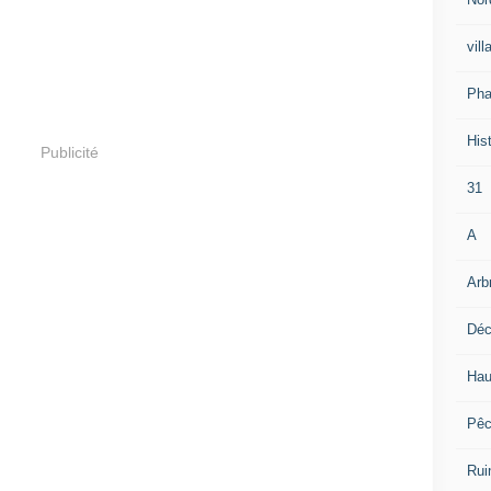
vill
Pha
Hist
Publicité
31
A
Arb
Déc
Hau
Pê
Rui