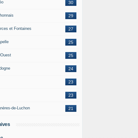
éo
30
honnais
29
rces et Fontaines
27
pelle
25
Ouest
25
dogne
24
23
23
nères-de-Luchon
21
ives