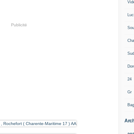
Vid
Luc
Publicité
Sou
Cha
Sud
Dor
24
Gr
Bag
Arch