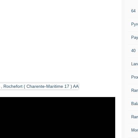
64
Pyr
Pay
40
Lan
Pro
Ra
Bal
Ran
Mon