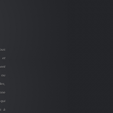
ous
 et
ent
d ou
les,
onne
 qui
s à