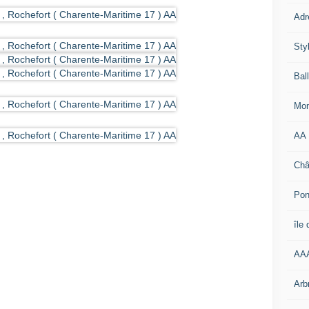
Adr
Sty
Bal
Mon
AA
Châ
Pon
île
AA
Arb