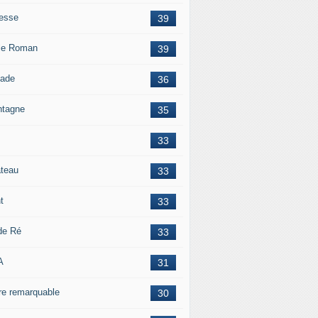
esse
39
le Roman
39
lade
36
tagne
35
33
teau
33
t
33
 de Ré
33
A
31
re remarquable
30