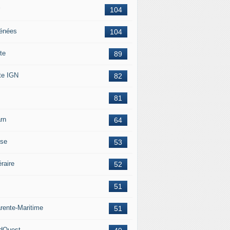
104
énées
104
te
89
te IGN
82
81
rn
64
ise
53
éraire
52
51
rente-Maritime
51
dOuest