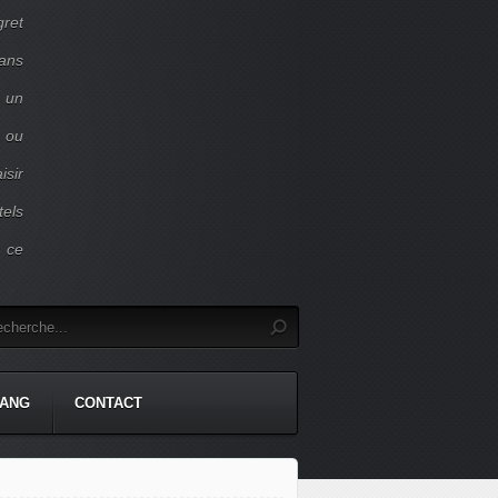
gret
dans
c un
 ou
isir
tels
r ce
TANG
CONTACT