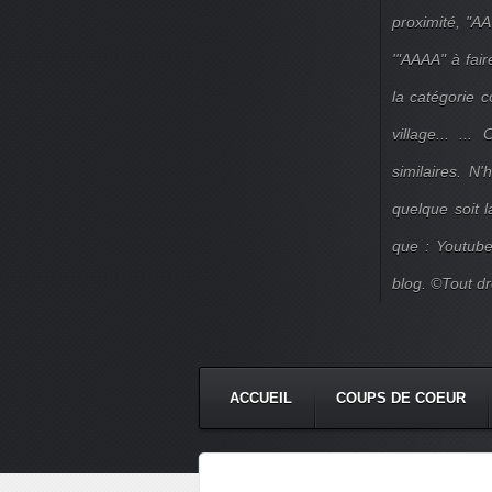
proximité, "AA
'"AAAA" à fair
la catégorie 
village... ..
similaires. N
quelque soit 
que : Youtube
blog. ©Tout dr
ACCUEIL
COUPS DE COEUR