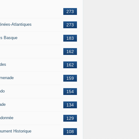
273
énées-Atlantiques
273
s Basque
183
162
des
162
menade
159
ndo
154
ade
134
donnée
129
ument Historique
108