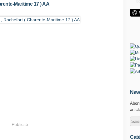
arente-Maritime 17 ) AA
News
Abonn
artic
Publicité
Caté