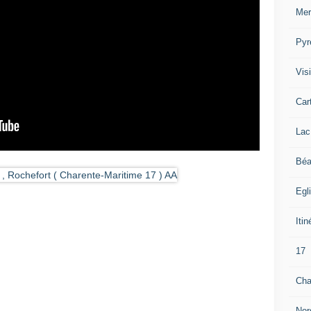
Mer
Pyr
Visi
Car
Lac
Béa
Egl
Itin
17
Cha
Nor