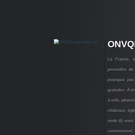
ONVQF
La France, a
permettra de 
pourquoi pas
gratuites. À 
à vélo, phares,
châteaux, égl
visite @ vous.
commencent à