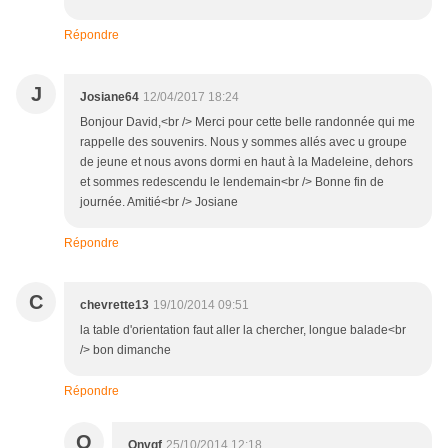
Répondre
J
Josiane64
12/04/2017 18:24
Bonjour David,<br /> Merci pour cette belle randonnée qui me
rappelle des souvenirs. Nous y sommes allés avec u groupe
de jeune et nous avons dormi en haut à la Madeleine, dehors
et sommes redescendu le lendemain<br /> Bonne fin de
journée. Amitié<br /> Josiane
Répondre
C
chevrette13
19/10/2014 09:51
la table d'orientation faut aller la chercher, longue balade<br
/> bon dimanche
Répondre
O
Onvqf
25/10/2014 12:18