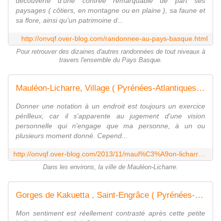
découverte d'une contrée remarquable de part ses
paysages ( côtiers, en montagne ou en plaine ), sa faune et
sa flore, ainsi qu'un patrimoine d...
http://onvqf.over-blog.com/randonnee-au-pays-basque.html
Pour retrouver des dizaines d'autres randonnées de tout niveaux à
travers l'ensemble du Pays Basque.
Mauléon-Licharre, Village ( Pyrénées-Atlantiques ) A - ONVQF.over-blog.com
Donner une notation à un endroit est toujours un exercice
périlleux, car il s'apparente au jugement d'une vision
personnelle qui n'engage que ma personne, à un ou
plusieurs moment donné. Cepend...
http://onvqf.over-blog.com/2013/11/maul%C3%A9on-licharre-village-pyr%C3%A9n%C3%A9es-atlantiques-a.html
Dans les environs, la ville de Mauléon-Licharre.
Gorges de Kakuetta , Saint-Engrâce ( Pyrénées-Atlantiques 64 ) AAA Promenade - ONVQF.over-blog.com
Mon sentiment est réellement contrasté après cette petite