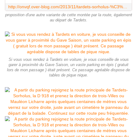
http://onvqf.over-blog.com/2013/11/tardets-sorholus-%C3%A0-la-madeleine-variante-route-tardets-sorholus-pyr%C3%A9n%C3%A9es-atlantiques-64-aaa-rando.html
proposition d'une autre variante de cette montée par la route, également
au départ de Tardets.
Si vous vous rendez à Tardets en voiture, je vous conseille de vous
garer à proximité du Gave Saison, un vaste parking en épis ( gratuit
lors de mon passage ) était présent. Ce passage agréable dispose de
tables de pique nique.