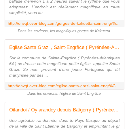
ballade d'environ 1 à 2 heures suivant le rythme que vous
adopterez. L'endroit est réellement magnifique en toute
simplicité, vous au...
http://onvqf.over-blog.com/gorges-de-kakuetta-saint-engr%C3%A2ce-pyr%C3%A9n%C3%A9es-atlantiques-64-aaa
Dans les environs, les magnifiques gorges de Kakuetta.
Eglise Santa Grazi , Saint-Engrâce ( Pyrénées-Atlantiques 64 ) AA - ONVQF.over-blog.com
Sur la commune de Sainte-Engrâce ( Pyrénées-Atlantiques
64 ) se dresse cette magnifique petite église, appelée Santa
Grazi. Se nom provient d'une jeune Portugaise qui fût
martyrisée par des ...
http://onvqf.over-blog.com/eglise-santa-grazi-saint-engr%C3%A2ce-pyr%C3%A9n%C3%A9es-atlantiques-64-a
Dans les environs, l'église de Saint Engrâce.
Oilandoi / Oylarandoy depuis Baïgorry ( Pyrénées-Atlantiques 64 ) AA Rando - ONVQF.over-blog.com
Une agréable randonnée, dans le Pays Basque au départ
de la ville de Saint Etienne de Baïgorry et empruntant le gr