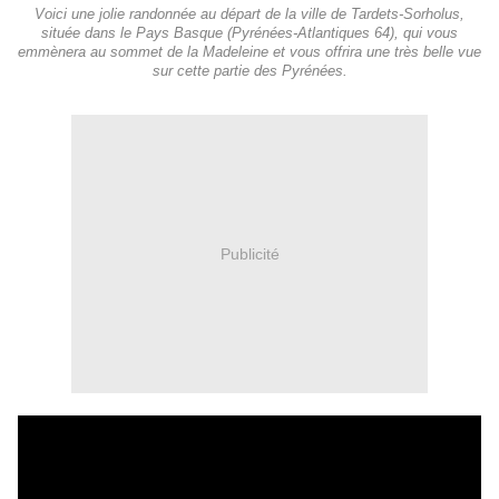
Voici une jolie randonnée au départ de la ville de Tardets-Sorholus,
située dans le Pays Basque (Pyrénées-Atlantiques 64), qui vous
emmènera au sommet de la Madeleine et vous offrira une très belle vue
sur cette partie des Pyrénées.
Publicité