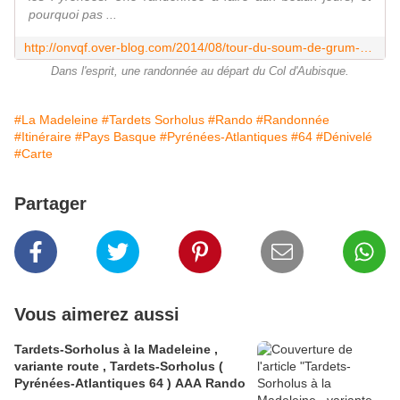
pourquoi pas ...
http://onvqf.over-blog.com/2014/08/tour-du-soum-de-grum-via-col-d-aubisque-pyrenees-atlantiques-64-aa-rando.html
Dans l'esprit, une randonnée au départ du Col d'Aubisque.
#La Madeleine
#Tardets Sorholus
#Rando
#Randonnée
#Itinéraire
#Pays Basque
#Pyrénées-Atlantiques
#64
#Dénivelé
#Carte
Partager
Vous aimerez aussi
Tardets-Sorholus à la Madeleine ,
variante route , Tardets-Sorholus (
Pyrénées-Atlantiques 64 ) AAA Rando