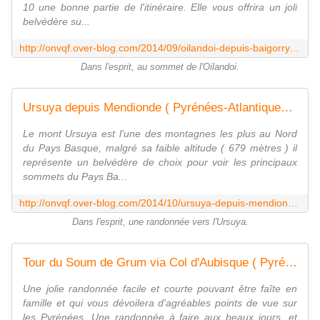
10 une bonne partie de l'itinéraire. Elle vous offrira un joli
belvédère su...
http://onvqf.over-blog.com/2014/09/oilandoi-depuis-baigorry.html
Dans l'esprit, au sommet de l'Oilandoi.
Ursuya depuis Mendionde ( Pyrénées-Atlantiques 64 ) AA Rando - ONVQF.over-blog.com
Le mont Ursuya est l'une des montagnes les plus au Nord
du Pays Basque, malgré sa faible altitude ( 679 mètres ) il
représente un belvédère de choix pour voir les principaux
sommets du Pays Ba...
http://onvqf.over-blog.com/2014/10/ursuya-depuis-mendionde-pyrenees-atlantiques-64-aa-rando.html
Dans l'esprit, une randonnée vers l'Ursuya.
Tour du Soum de Grum via Col d'Aubisque ( Pyrénées-Atlantiques 64 ) AA Rando - ONVQF.over-blog.com
Une jolie randonnée facile et courte pouvant être faîte en
famille et qui vous dévoilera d'agréables points de vue sur
les Pyrénées. Une randonnée à faire aux beaux jours, et