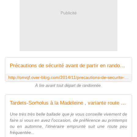
Publicité
Précautions de sécurité avant de partir en randonnée et usages - ONVQF.over-blog.com
http://onvqf.over-blog.com/2014/11/precautions-de-securite-avant-de-partir-en-randonnee-et-usages.html
A lire avant tout départ de randonnée.
Tardets-Sorholus à la Madeleine , variante route , Tardets-Sorholus ( Pyrénées-Atlantiques 64 ) AAA Rando - ONVQF.over-blog.com
Une très très belle ballade que je vous conseille vivement de
faire si vous en avez l'occasion, de préférence au printemps
ou en automne, l'itinéraire emprunté suit une route peu
fréquentée...