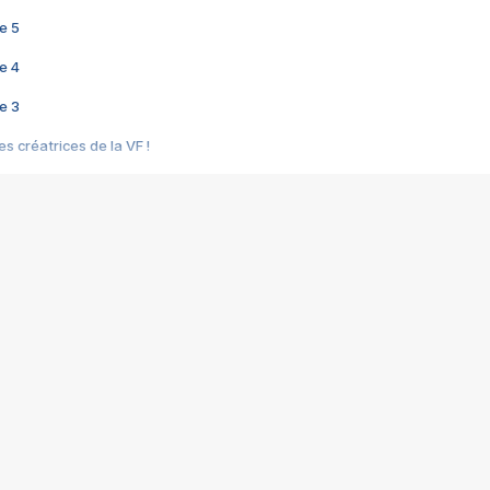
e 5
e 4
e 3
s créatrices de la VF !
e 2
e 1
e Mektoub My Love arrive enfin ! Rencontre avec Shaïn Boumedine et Sal
i : après Toni en famille
elle réalise le bouleversant Dites lui que je l'aime
ais ! Rencontre autour de Vie privée de Rebecca Zlotowski
 de Marguerite, Grave... Rencontre avec Ella Rumpf
 Les Rêveurs, un film intime sur la santé mentale