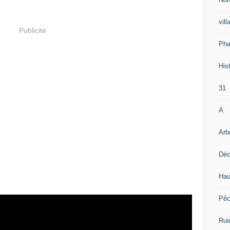
vill
Publicité
Pha
Hist
31
A
Arb
Déc
Hau
Pê
Rui