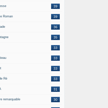
esse
39
le Roman
39
lade
36
tagne
35
33
teau
33
t
33
 de Ré
33
A
31
re remarquable
30