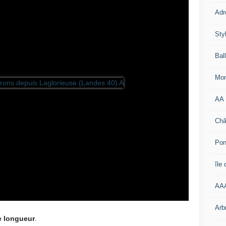
Adr
Sty
Bal
Mon
AA
Châ
Pon
île
AA
Arb
re longueur
.