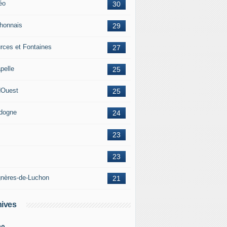
éo
30
honnais
29
rces et Fontaines
27
pelle
25
Ouest
25
dogne
24
23
23
nères-de-Luchon
21
ives