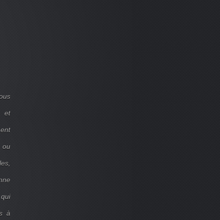
ous
 et
ent
d ou
les,
onne
 qui
s à