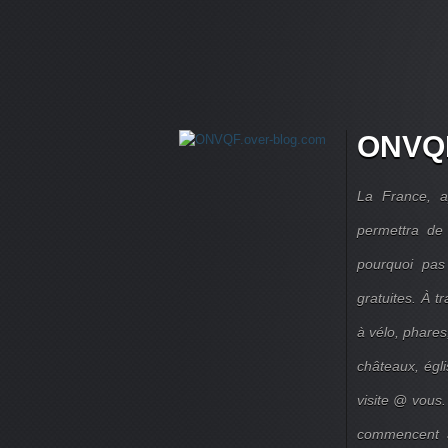
ONVQF
La France, a
permettra de 
pourquoi pas
gratuites. À 
à vélo, phares,
châteaux, égl
visite @ vous.
commencent à