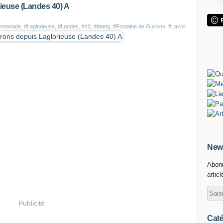
ieuse (Landes 40) A
omenade
,
#Laglorieuse
,
#Landes
,
#40
,
#étang
,
#Fontaine de Guirons
,
#Lavoir
News
Abonn
artic
Publicité
Caté