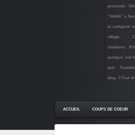
proximité, "AA
'"AAAA" à fair
la catégorie 
village... ..
similaires. N
quelque soit 
que : Youtube
blog. ©Tout dr
ACCUEIL
COUPS DE COEUR