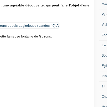
Mer
nt
une agréable découverte
, qui
peut faire l'objet d'une
Pyr
Visi
Car
 cette fameuse fontaine de Guirons.
Lac
Béa
Egl
Itin
17
Cha
Nor