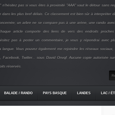
" n'hésitez pas si vous êtes à proximité "AAA" vaut le détour sans re
e dans les plus bref délais. Ce classement est bien sûr à interpréter 
concernée; un arbre ne se compare pas à une arène, une rando ave
. Chaque article comporte des liens de vers des endroits proches
'hésitez pas à poster un commentaire, je vous y répondrai avec pla
la langue. Vous pouvez également me rejoindre les réseaux sociaux, 
, Facebook, Twitter... sous David Onvqf. Aucune copie autorisée su
oits réservés.
BALADE / RANDO
PAYS BASQUE
LANDES
LAC / É