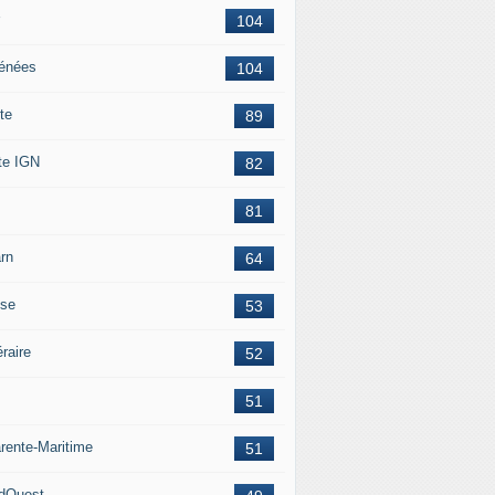
104
énées
104
te
89
te IGN
82
81
rn
64
ise
53
éraire
52
51
rente-Maritime
51
dOuest