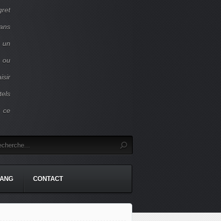
gret
dans
c un
 ou
isir
tels
r ce
TANG
CONTACT