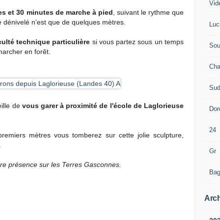
Vid
es et 30 minutes de marche à pied
, suivant le rythme que
e dénivelé n'est que de quelques mètres.
Luc
culté technique particulière
si vous partez sous un temps
Sou
marcher en forêt.
Cha
Sud
eille de
vous garer à proximité de l'école de Laglorieuse
Dor
24
premiers mètres vous tomberez sur cette jolie sculpture,
.
Gr
tre présence sur les Terres Gasconnes.
Bag
Arch