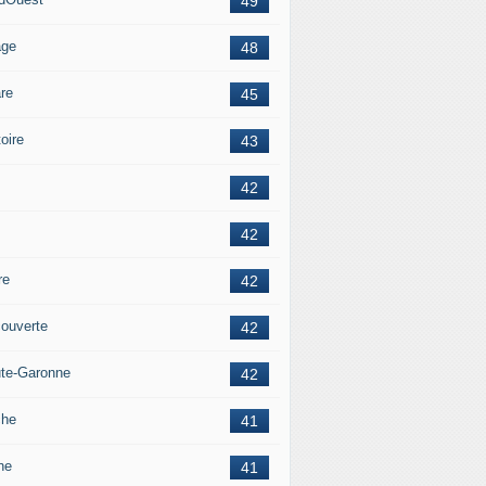
49
age
48
re
45
oire
43
42
42
re
42
ouverte
42
te-Garonne
42
che
41
ne
41