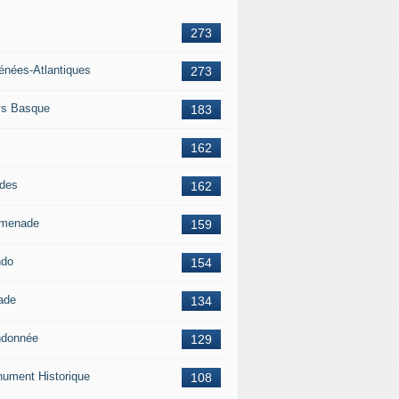
273
énées-Atlantiques
273
s Basque
183
162
des
162
menade
159
ndo
154
ade
134
donnée
129
ument Historique
108