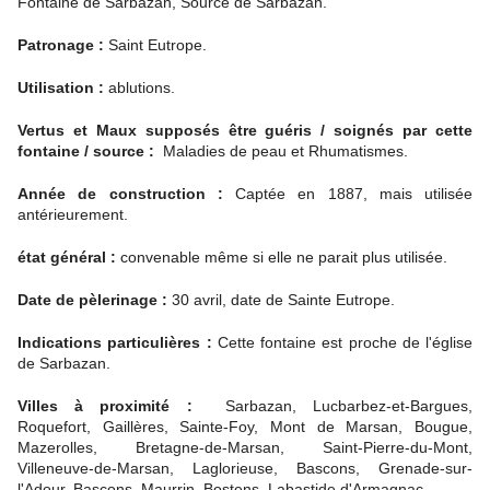
Fontaine de Sarbazan, Source de Sarbazan.
Patronage :
Saint Eutrope.
Utilisation :
ablutions.
Vertus et Maux supposés être guéris / soignés par cette
fontaine / source :
Maladies de peau et Rhumatismes.
Année de construction :
Captée en 1887, mais utilisée
antérieurement.
état général :
convenable même si elle ne parait plus utilisée.
Date de pèlerinage :
30 avril, date de Sainte Eutrope.
Indications particulières :
Cette fontaine est proche de l'église
de Sarbazan.
Villes à proximité :
Sarbazan, Lucbarbez-et-Bargues,
Roquefort, Gaillères, Sainte-Foy, Mont de Marsan, Bougue,
Mazerolles, Bretagne-de-Marsan, Saint-Pierre-du-Mont,
Villeneuve-de-Marsan, Laglorieuse, Bascons, Grenade-sur-
l'Adour, Bascons, Maurrin, Bostens, Labastide d'Armagnac.