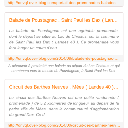
http://onvqf.over-blog.com/portail-des-promenades-balades-et-randonnees-dans-les-landes-40.html
Balade de Poustagnac , Saint Paul les Dax ( Landes 40 ) A / AA - ONVQF.over-blog.com
La balade de Poustagnac est une agréable promenade,
dont le départ se situe au Lac de Christus, sur la commune
de Saint Paul les Dax ( Landes 40 ). Ce promenade vous
fera longer un cours d'eau ...
http://onvqf.over-blog.com/2014/09/balade-de-poustagnac-saint-paul-les-dax-landes-40-a-aa.html
A découvrir à proximité une balade au départ du Lac Christus et qui
emmènera vers le moulin de Poustagnac, à Saint-Paul-les-Dax.
Circuit des Barthes Neuves , Mées ( Landes 40 ) A Rando - ONVQF.over-blog.com
Le circuit des Barthes Neuves est une petite randonnée (
promenade ) de 5,2 kilomètres de longueur au départ de la
petite ville de Mées, dans la communauté d'agglomération
du grand Dax. Ce d...
http://onvqf.over-blog.com/2014/09/circuit-des-barthes-neuves-mees-landes-40-a-rando.html