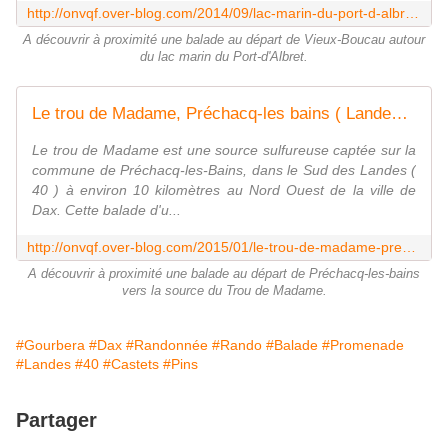
http://onvqf.over-blog.com/2014/09/lac-marin-du-port-d-albret-vieux-boucau-soustons-landes-40-aa.html
A découvrir à proximité une balade au départ de Vieux-Boucau autour
du lac marin du Port-d'Albret.
Le trou de Madame, Préchacq-les bains ( Landes 40 ) AA Balade - ONVQF.over-blog.com
Le trou de Madame est une source sulfureuse captée sur la
commune de Préchacq-les-Bains, dans le Sud des Landes (
40 ) à environ 10 kilomètres au Nord Ouest de la ville de
Dax. Cette balade d'u...
http://onvqf.over-blog.com/2015/01/le-trou-de-madame-prechacq-les-bains-landes-40-aa-balade.html
A découvrir à proximité une balade au départ de Préchacq-les-bains
vers la source du Trou de Madame.
#Gourbera
#Dax
#Randonnée
#Rando
#Balade
#Promenade
#Landes
#40
#Castets
#Pins
Partager