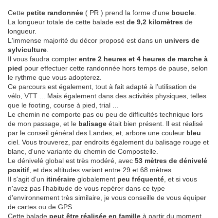
Cette
petite randonnée
( PR ) prend la forme d'une
boucle
.
La longueur totale de cette balade est
de 9,2 kilomètres
de
longueur.
L'immense majorité du décor proposé est dans un
univers de
sylviculture
.
Il vous faudra compter
entre 2 heures et 4 heures de marche à
pied
pour effectuer cette randonnée hors temps de pause, selon
le rythme que vous adopterez.
Ce parcours est également, tout à fait adapté à l'utilisation de
vélo, VTT ... Mais également dans des activités physiques, telles
que le footing, course à pied, trial ...
Le chemin ne comporte pas ou peu de difficultés technique lors
de mon passage, et le
balisage
était bien présent. Il est réalisé
par le conseil général des Landes, et, arbore une couleur
bleu
ciel. Vous trouverez, par endroits également du balisage rouge et
blanc, d'une variante du chemin de Compostelle.
Le dénivelé global est très modéré, avec
53 mètres de dénivelé
positif
, et des altitudes variant entre 29 et 68 mètres.
Il s'agit d'un
itinéraire
globalement
peu fréquenté
, et si vous
n'avez pas l'habitude de vous repérer dans ce type
d'environnement très similaire, je vous conseille de vous équiper
de cartes ou de GPS.
Cette balade
peut être réalisée en famille
à partir du moment