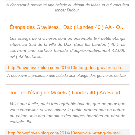
A découvrir à proximité une balade au départ de Mées et qui vous fera
longer l'Adour.
Étangs des Gravières , Dax ( Landes 40 ) AA - ONVQF.over-blog.com
Les étangs de Gravières sont un ensemble 6/7 petits étangs
situés au Sud de la ville de Dax, dans les Landes ( 40 ). Ils
couvrent une surface humide d'approximativement 42.000
m² ( 42 hectares...
http://onvqf.over-blog.com/2014/10/etang-des-gravieres-dax-landes-40-aa.html
A découvrir à proximité une balade aux étangs des gravières de Dax.
Tour de l'étang de Moliets ( Landes 40 ) AA Balade - ONVQF.over-blog.com
Voici une facile, mais très agréable balade, que ne peux que
vous conseiller, si vous aimez le petite promenade en nature
au calme, loin des tumultes des plages bondées en période
estivale. Ell...
http://onvqf.over-blog.com/2014/10/tour-du-l-etang-de-moliets-landes-40-aa.html