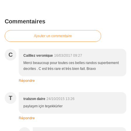
Commentaires
Ajouter un commentaire
C
Cailliez veronique
16/03/2017 09:27
Merci beaucoup pour toutes ces belles randos superbement
decrites . C est très rare et très bien fait. Bravo
Répondre
T
trabzon daire
24/10/2015 13:26
paylaşım için teşekkürler
Répondre