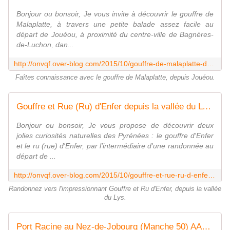
Bonjour ou bonsoir, Je vous invite à découvrir le gouffre de
Malaplatte, à travers une petite balade assez facile au
départ de Jouéou, à proximité du centre-ville de Bagnères-
de-Luchon, dan...
http://onvqf.over-blog.com/2015/10/gouffre-de-malaplatte-depuis-joueou-a.html
Faîtes connaissance avec le gouffre de Malaplatte, depuis Jouéou.
Gouffre et Rue (Ru) d'Enfer depuis la vallée du Lys Rando AA - ONVQF.over-blog.com
Bonjour ou bonsoir, Je vous propose de découvrir deux
jolies curiosités naturelles des Pyrénées : le gouffre d'Enfer
et le ru (rue) d'Enfer, par l'intermédiaire d'une randonnée au
départ de ...
http://onvqf.over-blog.com/2015/10/gouffre-et-rue-ru-d-enfer-depuis-la-vallee-du-lys-rando-aa.html
Randonnez vers l'impressionnant Gouffre et Ru d'Enfer, depuis la vallée
du Lys.
Port Racine au Nez-de-Jobourg (Manche 50) AAA - ONVQF.over-blog.com