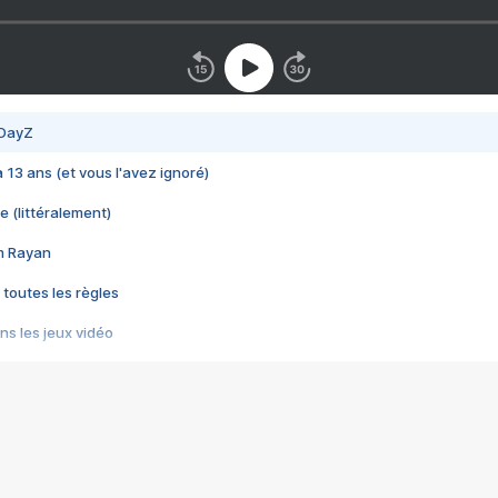
 DayZ
 a 13 ans (et vous l'avez ignoré)
e (littéralement)
im Rayan
 toutes les règles
s les jeux vidéo
us choquant de Rockstar ? - Le scandale BULLY
e plus moche de Steam
du RÊVE tourne au CAUCHEMAR
pendant 8 heures