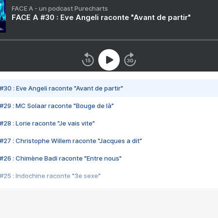
FACE A - un podcast Purecharts
FACE A #30 : Eve Angeli raconte "Avant de partir"
#30 : Eve Angeli raconte "Avant de partir"
#29 : MC Solaar raconte "Bouge de là"
28 : Lorie raconte "Je vais vite"
#27 : Christophe Willem raconte "Jacques a dit"
#26 : Chimène Badi raconte "Entre nous"
#25 : Indochine raconte "3e sexe"
#24 : Zaho raconte "C'est chelou"
#23 : Patrick Bruel raconte "Au café des délices"