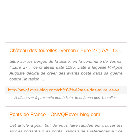
Château des tourelles, Vernon ( Eure 27 ) AA - ONVQF.over-blog.com
Situé sur les berges de la Seine, en la commune de Vernon
( Eure 27 ), ce château date 1196. Date à laquelle Philippe
Auguste décida de créer des avants poste dans sa guerre
contre l'invasion ...
http://onvqf.over-blog.com/ch%C3%A2teau-des-tourelles-vernon-eure-27
A découvrir à proximité immédiate, le château des Tourelles.
Ponts de France - ONVQF.over-blog.com
Cet article à pour but de vous faire rapidement trouver les
articles portant sur les ponts Français déjà référencés sur ce