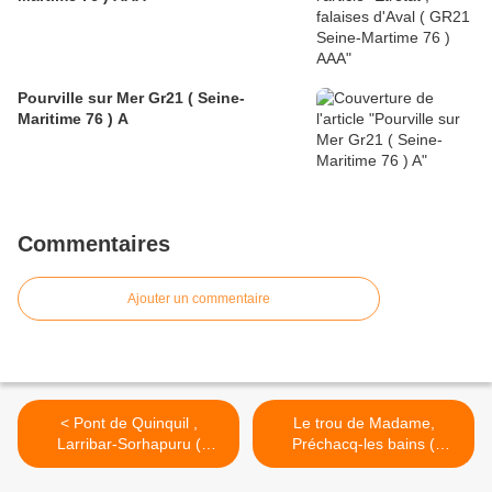
Pourville sur Mer Gr21 ( Seine-
Maritime 76 ) A
Commentaires
Ajouter un commentaire
< Pont de Quinquil ,
Le trou de Madame,
Larribar-Sorhapuru (
Préchacq-les bains (
Pyrénées-Atlantiques 64 ) A
Landes 40 ) AA Balade >