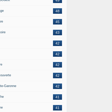
49
age
48
re
45
oire
43
42
42
re
42
ouverte
42
te-Garonne
42
che
41
ne
41