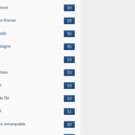
esse
39
le Roman
39
lade
36
tagne
35
33
teau
33
t
33
 de Ré
33
A
31
re remarquable
30