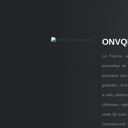
ONVQF
La France, a
permettra de 
pourquoi pas
gratuites. À 
à vélo, phares,
châteaux, égl
visite @ vous.
commencent à