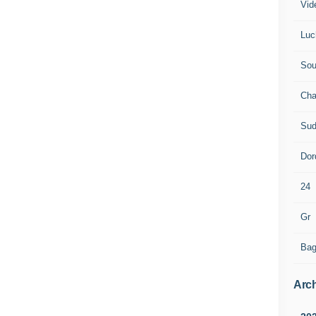
Vid
Luc
Sou
Cha
Sud
Dor
24
Gr
Bag
Arch