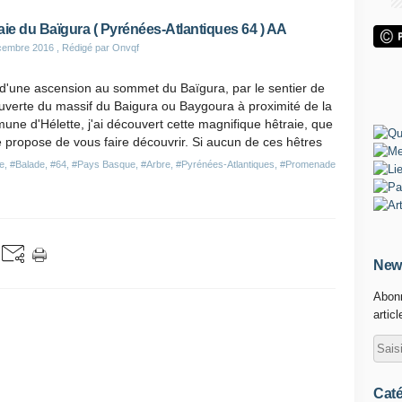
aie du Baïgura ( Pyrénées-Atlantiques 64 ) AA
cembre 2016
, Rédigé par Onvqf
d'une ascension au sommet du Baïgura, par le sentier de
uverte du massif du Baigura ou Baygoura à proximité de la
ne d'Hélette, j'ai découvert cette magnifique hêtraie, que
 propose de vous faire découvrir. Si aucun de ces hêtres
e
,
#Balade
,
#64
,
#Pays Basque
,
#Arbre
,
#Pyrénées-Atlantiques
,
#Promenade
News
Abonn
artic
Caté