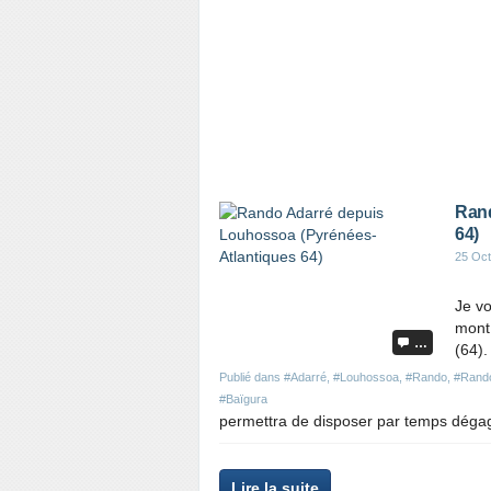
e
t
a
r
t
i
c
l
e
Rand
64)
25 Oct
Je vo
mont
…
(64)
Publié dans
#Adarré
,
#Louhossoa
,
#Rando
,
#Rand
#Baïgura
permettra de disposer par temps dégagé
P
Lire la suite