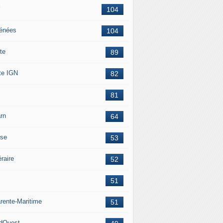
104
énées
104
te
89
te IGN
82
81
rn
64
ise
53
éraire
52
51
rente-Maritime
51
dOuest