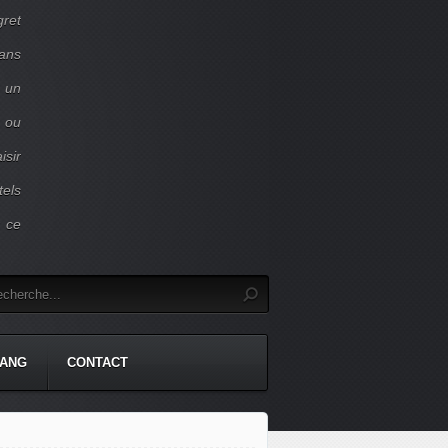
gret
dans
c un
 ou
isir
tels
r ce
TANG
CONTACT