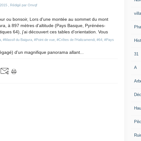
 2015
, Rédigé par Onvqf
vill
our ou bonsoir, Lors d'une montée au sommet du mont
ra, à 897 mètres d'altitude (Pays Basque, Pyrénées-
Pha
tiques 64), j'ai découvert ces tables d'orientation. Vous
a
,
#Massif du Baigura
,
#Point de vue
,
#Crêtes de l'Haltzamendi
,
#64
,
#Pays
Hist
dégagé) d'un magnifique panorama allant...
31
A
Arb
Déc
Hau
Pê
Rui