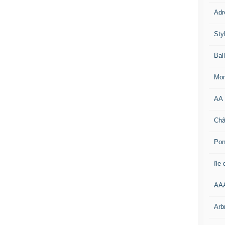
Adr
Sty
Bal
Mon
AA
Châ
Pon
île
AA
Arb