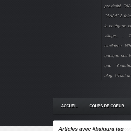
proximité, "AA
'"AAAA" à fair
la catégorie 
village... ..
similaires. N
quelque soit 
que : Youtube
blog. ©Tout dr
ACCUEIL
COUPS DE COEUR
Articles avec #baigura tag