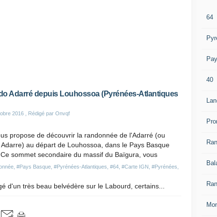
64
Pyr
Pay
40
o Adarré depuis Louhossoa (Pyrénées-Atlantiques
Lan
obre 2016
, Rédigé par Onvqf
Pro
us propose de découvrir la randonnée de l'Adarré (ou
Ra
 Adarre) au départ de Louhossoa, dans le Pays Basque
. Ce sommet secondaire du massif du Baïgura, vous
Bal
onnée
,
#Pays Basque
,
#Pyrénées-Atlantiques
,
#64
,
#Carte IGN
,
#Pyrénées
,
Ran
 d'un très beau belvédère sur le Labourd, certains...
Mon