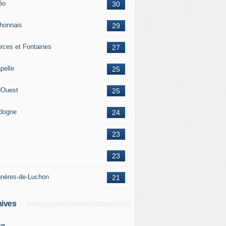
éo
30
honnais
29
rces et Fontaines
27
pelle
25
Ouest
25
dogne
24
23
23
nères-de-Luchon
21
ives