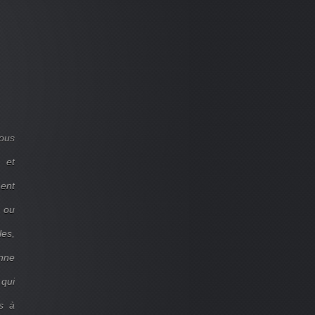
ous
 et
ent
d ou
les,
onne
 qui
s à