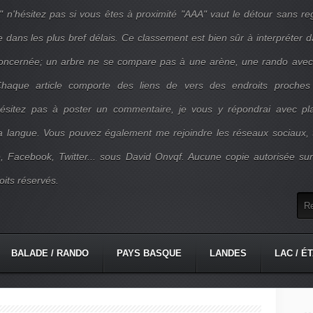
" n'hésitez pas si vous êtes à proximité "AAA" vaut le détour sans re
e dans les plus bref délais. Ce classement est bien sûr à interpréter 
concernée; un arbre ne se compare pas à une arène, une rando ave
. Chaque article comporte des liens de vers des endroits proches
'hésitez pas à poster un commentaire, je vous y répondrai avec pla
la langue. Vous pouvez également me rejoindre les réseaux sociaux, 
, Facebook, Twitter... sous David Onvqf. Aucune copie autorisée su
oits réservés.
BALADE / RANDO
PAYS BASQUE
LANDES
LAC / É