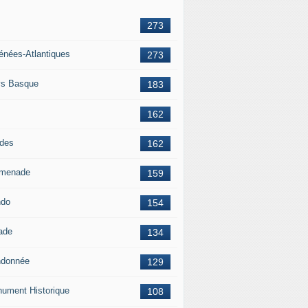
273
énées-Atlantiques
273
s Basque
183
162
des
162
menade
159
ndo
154
ade
134
donnée
129
ument Historique
108