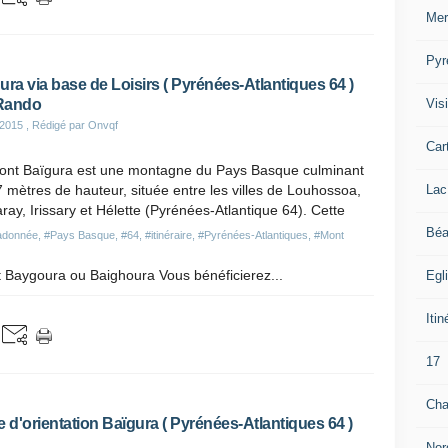
Mer
Pyr
ura via base de Loisirs ( Pyrénées-Atlantiques 64 )
Visi
Rando
 2015
, Rédigé par Onvqf
Car
ont Baïgura est une montagne du Pays Basque culminant
Lac
 mètres de hauteur, située entre les villes de Louhossoa,
ray, Irissary et Hélette (Pyrénées-Atlantique 64). Cette
Béa
adonnée
,
#Pays Basque
,
#64
,
#itinéraire
,
#Pyrénées-Atlantiques
,
#Mont
Baygoura ou Baighoura Vous bénéficierez...
Egl
Itin
17
Cha
e d'orientation Baïgura ( Pyrénées-Atlantiques 64 )
Nor