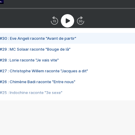
#30 : Eve Angeli raconte "Avant de partir"
#29 : MC Solaar raconte "Bouge de là"
28 : Lorie raconte "Je vais vite"
#27 : Christophe Willem raconte "Jacques a dit"
#26 : Chimène Badi raconte "Entre nous"
#25 : Indochine raconte "3e sexe"
#24 : Zaho raconte "C'est chelou"
#23 : Patrick Bruel raconte "Au café des délices"
#22 : Kyo raconte "Le chemin"