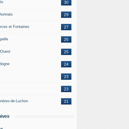
éo
30
honnais
29
rces et Fontaines
27
pelle
25
Ouest
25
dogne
24
23
23
nères-de-Luchon
21
ives