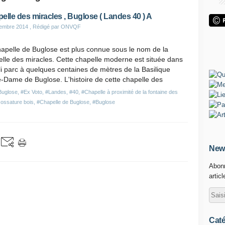
elle des miracles , Buglose ( Landes 40 ) A
tembre 2014
, Rédigé par ONVQF
apelle de Buglose est plus connue sous le nom de la
lle des miracles. Cette chapelle moderne est située dans
li parc à quelques centaines de mètres de la Basilique
-Dame de Buglose. L'histoire de cette chapelle des
Buglose
,
#Ex Voto
,
#Landes
,
#40
,
#Chapelle à proximité de la fontaine des
 ossature bois
,
#Chapelle de Buglose
,
#Buglose
News
Abonn
artic
Caté