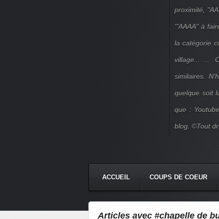
proximité, "AA
'"AAAA" à fair
la catégorie 
village... ..
similaires. N
quelque soit 
que : Youtube
blog. ©Tout dr
ACCUEIL
COUPS DE COEUR
Articles avec #chapelle de b