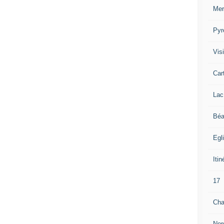
Mer
Pyr
Visi
Car
Lac
Béa
Egl
Itin
17
Cha
Nor