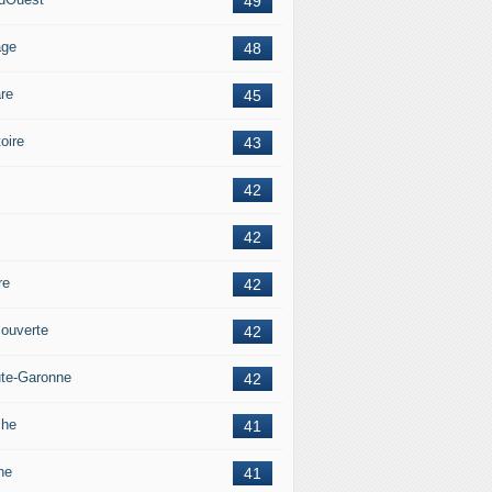
49
age
48
re
45
oire
43
42
42
re
42
ouverte
42
te-Garonne
42
che
41
ne
41