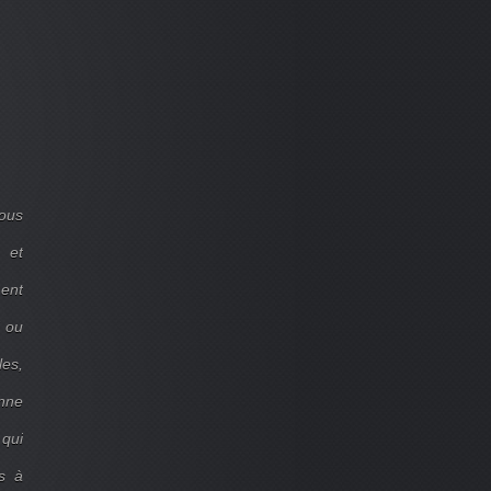
ous
 et
ent
d ou
les,
onne
 qui
s à