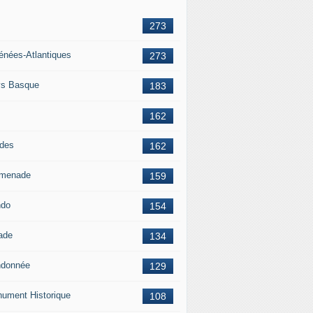
273
énées-Atlantiques
273
s Basque
183
162
des
162
menade
159
ndo
154
ade
134
donnée
129
ument Historique
108