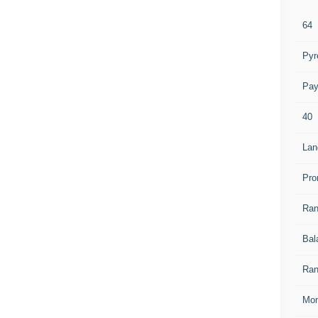
64
Pyr
Pay
40
Lan
Pro
Ra
Bal
Ran
Mon