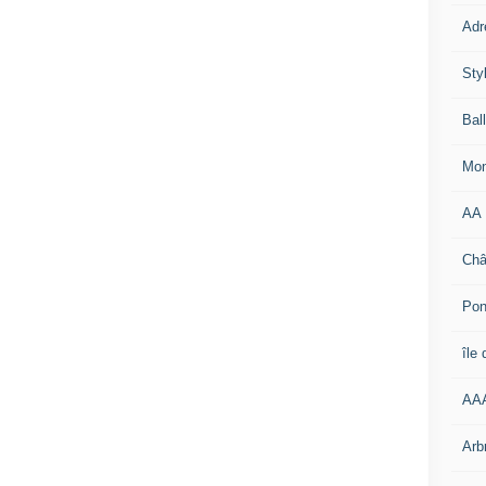
Adr
Sty
Bal
Mon
AA
Châ
Pon
île
AA
Arb