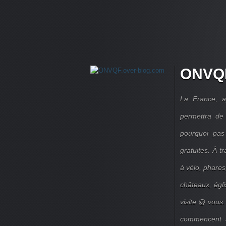
ONVQF
La France, a
permettra de 
pourquoi pas
gratuites. À 
à vélo, phares,
châteaux, égl
visite @ vous.
commencent à