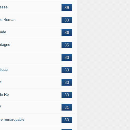
esse
39
le Roman
39
lade
36
tagne
35
33
teau
33
t
33
 de Ré
33
A
31
re remarquable
30