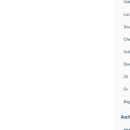
Vid
Luc
Sou
Cha
Sud
Dor
24
Gr
Bag
Arch