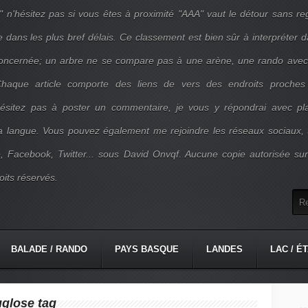
" n'hésitez pas si vous êtes à proximité "AAA" vaut le détour sans re
e dans les plus bref délais. Ce classement est bien sûr à interpréter 
concernée; un arbre ne se compare pas à une arène, une rando ave
. Chaque article comporte des liens de vers des endroits proches
'hésitez pas à poster un commentaire, je vous y répondrai avec pla
la langue. Vous pouvez également me rejoindre les réseaux sociaux, 
, Facebook, Twitter... sous David Onvqf. Aucune copie autorisée su
oits réservés.
BALADE / RANDO
PAYS BASQUE
LANDES
LAC / É
uglose tag