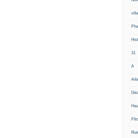
vill
Pha
Hist
31
A
Arb
Déc
Hau
Pê
Rui