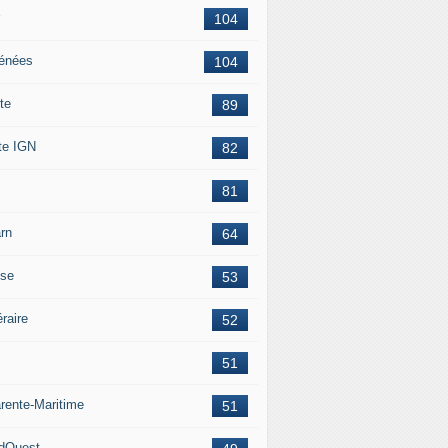
104
énées
104
te
89
te IGN
82
81
rn
64
ise
53
éraire
52
51
rente-Maritime
51
dOuest