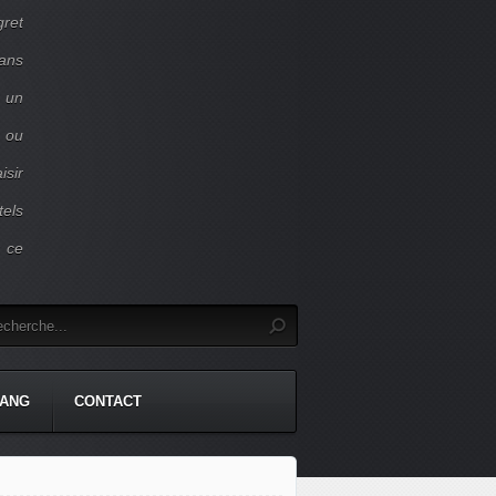
gret
dans
c un
 ou
isir
tels
r ce
TANG
CONTACT