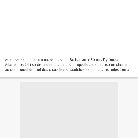
Au dessus de la commune de Lestelle Betharram ( Béarn / Pyrénées-
Atlantiques 64 ) se dresse une colline sur laquelle a été creusé un chemin
autour duquel duquel des chapelles et sculptures ont été construites formant
un calvaire en XV étapes. Formant...