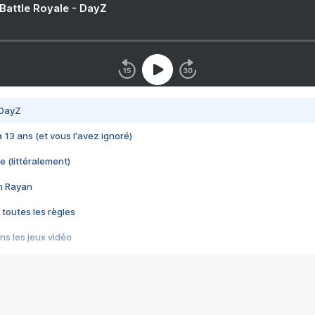
 Battle Royale - DayZ
 DayZ
 a 13 ans (et vous l'avez ignoré)
e (littéralement)
im Rayan
 toutes les règles
s les jeux vidéo
us choquant de Rockstar ? - Le scandale BULLY
e plus moche de Steam
du RÊVE tourne au CAUCHEMAR