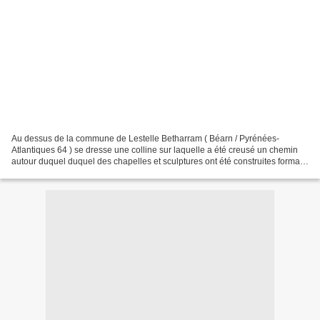
Au dessus de la commune de Lestelle Betharram ( Béarn / Pyrénées-
Atlantiques 64 ) se dresse une colline sur laquelle a été creusé un chemin
autour duquel duquel des chapelles et sculptures ont été construites formant
un calvaire en XV étapes. Formant...