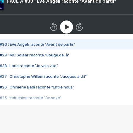
FACE A #30 : Eve Angeli raconte "Avant de partir"
#30 : Eve Angeli raconte "Avant de partir"
#29 : MC Solaar raconte "Bouge de là"
28 : Lorie raconte "Je vais vite"
#27 : Christophe Willem raconte "Jacques a dit"
#26 : Chimène Badi raconte "Entre nous"
#25 : Indochine raconte "3e sexe"
#24 : Zaho raconte "C'est chelou"
#23 : Patrick Bruel raconte "Au café des délices"
#22 : Kyo raconte "Le chemin"