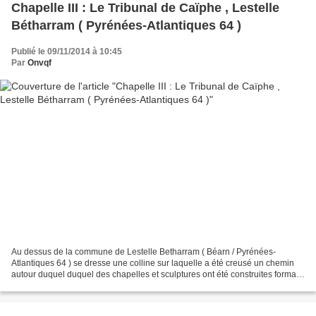
Chapelle III : Le Tribunal de Caïphe , Lestelle
Bétharram ( Pyrénées-Atlantiques 64 )
Publié le 09/11/2014 à 10:45
Par
Onvqf
Au dessus de la commune de Lestelle Betharram ( Béarn / Pyrénées-
Atlantiques 64 ) se dresse une colline sur laquelle a été creusé un chemin
autour duquel duquel des chapelles et sculptures ont été construites formant
un calvaire en XV étapes. Formant...