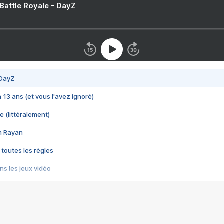
 Battle Royale - DayZ
 DayZ
 a 13 ans (et vous l'avez ignoré)
e (littéralement)
im Rayan
 toutes les règles
s les jeux vidéo
us choquant de Rockstar ? - Le scandale BULLY
e plus moche de Steam
du RÊVE tourne au CAUCHEMAR