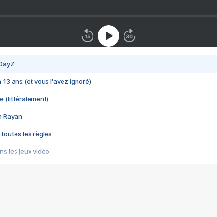
 DayZ
 a 13 ans (et vous l'avez ignoré)
e (littéralement)
im Rayan
 toutes les règles
s les jeux vidéo
us choquant de Rockstar ? - Le scandale BULLY
e plus moche de Steam
du RÊVE tourne au CAUCHEMAR