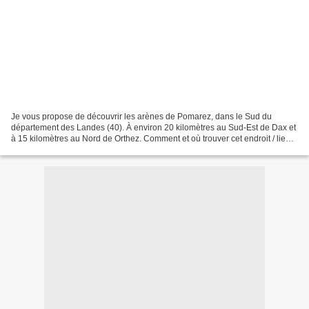
Je vous propose de découvrir les arènes de Pomarez, dans le Sud du
département des Landes (40). À environ 20 kilomètres au Sud-Est de Dax et
à 15 kilomètres au Nord de Orthez. Comment et où trouver cet endroit / lieu
depuis votre position ? J'ai hésité...