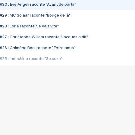
#30 : Eve Angeli raconte "Avant de partir"
#29 : MC Solaar raconte "Bouge de là"
28 : Lorie raconte "Je vais vite"
#27 : Christophe Willem raconte "Jacques a dit"
#26 : Chimène Badi raconte "Entre nous"
#25 : Indochine raconte "3e sexe"
#24 : Zaho raconte "C'est chelou"
#23 : Patrick Bruel raconte "Au café des délices"
#22 : Kyo raconte "Le chemin"
#21 : Nolwenn Leroy raconte "Cassé"
#20 : Patrick Hernandez raconte "Born to be alive"
#19 : Lorie raconte "Près de moi"
#18 : Michael Jones raconte "A nos actes manqués" (avec Jean-Jacque