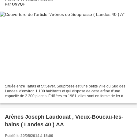
Par
ONVQF
Située entre Tartas et St Sever, Souprosse est une petite ville du Sud des
Landes, d'environ 1.100 habitants et qui dispose de cette arène d'une
capacité de 2.200 places. Édifiées en 1981, elles sont en forme de fer à
cheval, seule la partie Sud dispose...
Arènes Joseph Laudouat , Vieux-Boucau-les-
bains ( Landes 40 ) AA
Publié le 20/05/2014 à 15:00