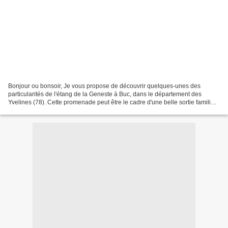
Bonjour ou bonsoir, Je vous propose de découvrir quelques-unes des
particularités de l'étang de la Geneste à Buc, dans le département des
Yvelines (78). Cette promenade peut être le cadre d'une belle sortie familiale
autour d'une jolie pièce d'eau, qui...