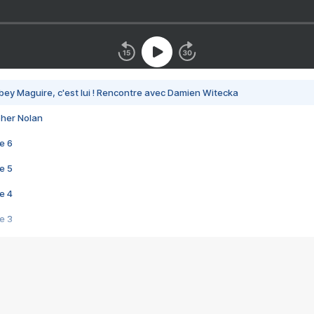
bey Maguire, c'est lui ! Rencontre avec Damien Witecka
pher Nolan
e 6
e 5
e 4
e 3
s créatrices de la VF !
e 2
e 1