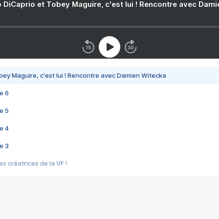
 DiCaprio et Tobey Maguire, c'est lui ! Rencontre avec Dam
bey Maguire, c'est lui ! Rencontre avec Damien Witecka
e 6
e 5
e 4
e 3
s créatrices de la VF !
e 2
e 1
e Mektoub My Love arrive enfin ! Rencontre avec Shaïn Boumedine et Sal