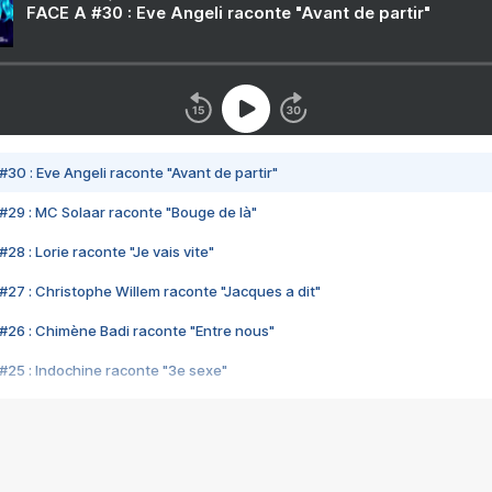
FACE A #30 : Eve Angeli raconte "Avant de partir"
#30 : Eve Angeli raconte "Avant de partir"
#29 : MC Solaar raconte "Bouge de là"
28 : Lorie raconte "Je vais vite"
#27 : Christophe Willem raconte "Jacques a dit"
#26 : Chimène Badi raconte "Entre nous"
#25 : Indochine raconte "3e sexe"
#24 : Zaho raconte "C'est chelou"
#23 : Patrick Bruel raconte "Au café des délices"
#22 : Kyo raconte "Le chemin"