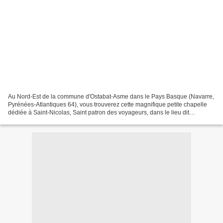
Au Nord-Est de la commune d'Ostabat-Asme dans le Pays Basque (Navarre,
Pyrénées-Atlantiques 64), vous trouverez cette magnifique petite chapelle
dédiée à Saint-Nicolas, Saint patron des voyageurs, dans le lieu dit
d'Harambels (Haranbeltz en Basque). Car...