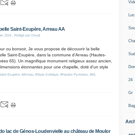
Vid
Luc
Sou
elle Saint-Exupère, Arreau AA
ier 2016
, Rédigé par Onvqf
Cha
ur ou bonsoir, Je vous propose de découvrir la belle
Sud
elle Saint-Exupère, dans la commune d'Arreau (Hautes-
nées 65). Un magnifique monument religieux assez ancien,
Dor
imensions étonnantes pour une chapelle, doté d'un style
Saint-Exupère
,
#Arreau
,
#Style Gothique
,
#Hautes-Pyrénées
,
#65
,
24
Gr
Bag
Arch
o lac de Génos-Loudenvielle au château de Moulor