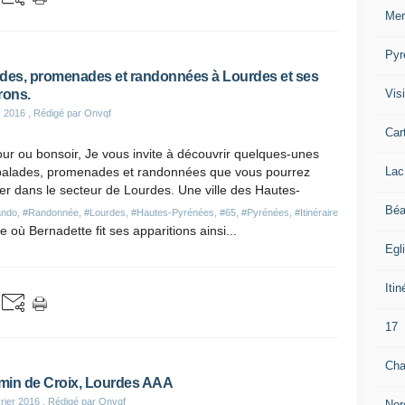
Mer
Pyr
des, promenades et randonnées à Lourdes et ses
Visi
rons.
s 2016
, Rédigé par Onvqf
Car
ur ou bonsoir, Je vous invite à découvrir quelques-unes
Lac
balades, promenades et randonnées que vous pourrez
er dans le secteur de Lourdes. Une ville des Hautes-
Béa
ndo
,
#Randonnée
,
#Lourdes
,
#Hautes-Pyrénées
,
#65
,
#Pyrénées
,
#Itinéraire
 où Bernadette fit ses apparitions ainsi...
Egl
Itin
17
Cha
in de Croix, Lourdes AAA
rier 2016
, Rédigé par Onvqf
Nor