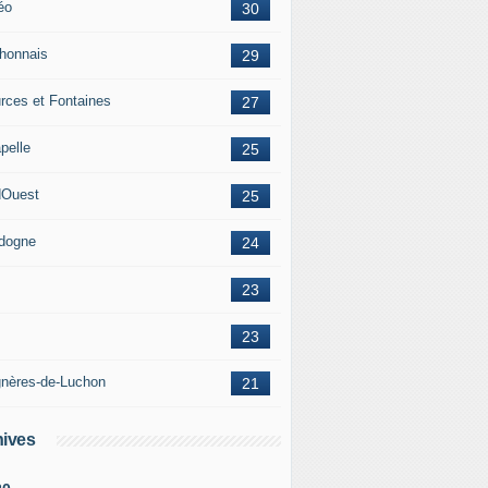
éo
30
honnais
29
rces et Fontaines
27
pelle
25
Ouest
25
dogne
24
23
23
nères-de-Luchon
21
ives