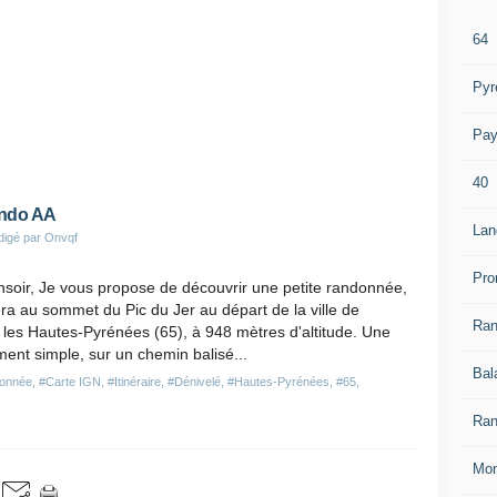
64
Pyr
Pay
40
ando AA
Lan
digé par Onvqf
Pro
soir, Je vous propose de découvrir une petite randonnée,
a au sommet du Pic du Jer au départ de la ville de
Ra
les Hautes-Pyrénées (65), à 948 mètres d'altitude. Une
ment simple, sur un chemin balisé...
Bal
onnée
,
#Carte IGN
,
#Itinéraire
,
#Dénivelé
,
#Hautes-Pyrénées
,
#65
,
Ran
Mon