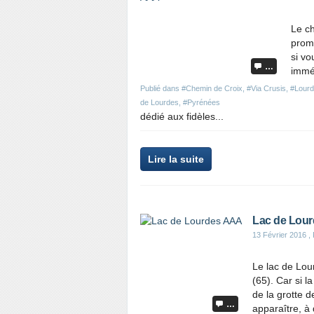
e
r
Le ch
c
prome
e
si vo
t
…
immé
a
r
Publié dans
#Chemin de Croix
,
#Via Crusis
,
#Lour
t
de Lourdes
,
#Pyrénées
i
dédié aux fidèles...
c
l
P
e
Lire la suite
a
r
t
a
Lac de Lou
g
13 Février 2016
, 
e
r
Le lac de Lou
c
(65). Car si l
e
de la grotte 
t
…
apparaître, à
a