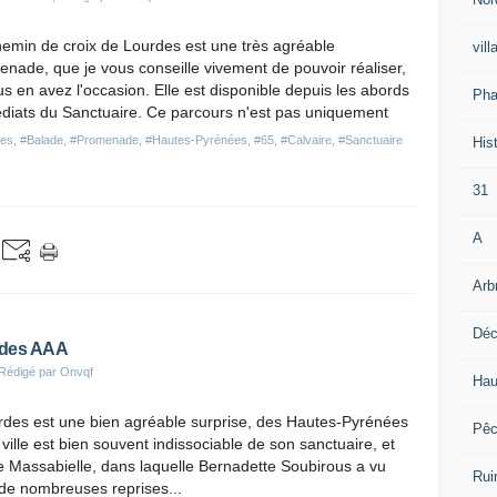
emin de croix de Lourdes est une très agréable
vill
nade, que je vous conseille vivement de pouvoir réaliser,
us en avez l'occasion. Elle est disponible depuis les abords
Pha
diats du Sanctuaire. Ce parcours n'est pas uniquement
des
,
#Balade
,
#Promenade
,
#Hautes-Pyrénées
,
#65
,
#Calvaire
,
#Sanctuaire
Hist
31
A
Arb
Déc
rdes AAA
Rédigé par Onvqf
Hau
rdes est une bien agréable surprise, des Hautes-Pyrénées
Pê
a ville est bien souvent indissociable de son sanctuaire, et
de Massabielle, dans laquelle Bernadette Soubirous a vu
Rui
 de nombreuses reprises...