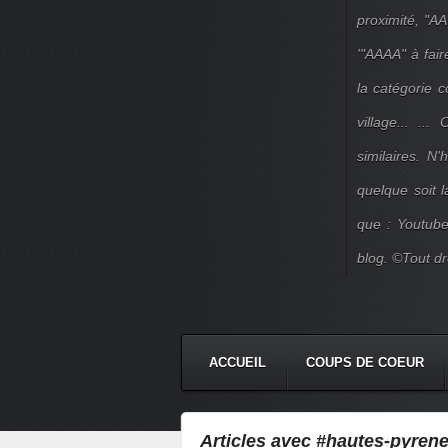
proximité, "AA
'"AAAA" à fair
la catégorie 
village... ..
similaires. N
quelque soit 
que : Youtube
blog. ©Tout dr
ACCUEIL
COUPS DE COEUR
Articles avec #hautes-pyrene