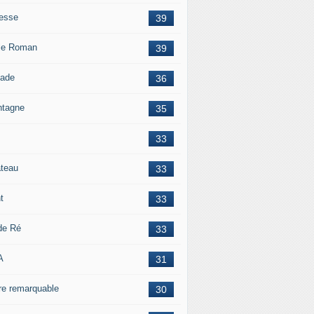
esse
39
le Roman
39
lade
36
tagne
35
33
teau
33
t
33
 de Ré
33
A
31
re remarquable
30