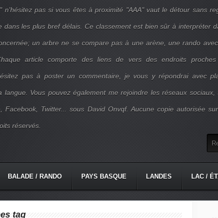
" n'hésitez pas si vous êtes à proximité "AAA" vaut le détour sans re
e dans les plus bref délais. Ce classement est bien sûr à interpréter 
concernée; un arbre ne se compare pas à une arène, une rando ave
. Chaque article comporte des liens de vers des endroits proches
'hésitez pas à poster un commentaire, je vous y répondrai avec pla
la langue. Vous pouvez également me rejoindre les réseaux sociaux, 
, Facebook, Twitter... sous David Onvqf. Aucune copie autorisée su
oits réservés.
BALADE / RANDO
PAYS BASQUE
LANDES
LAC / É
es tag