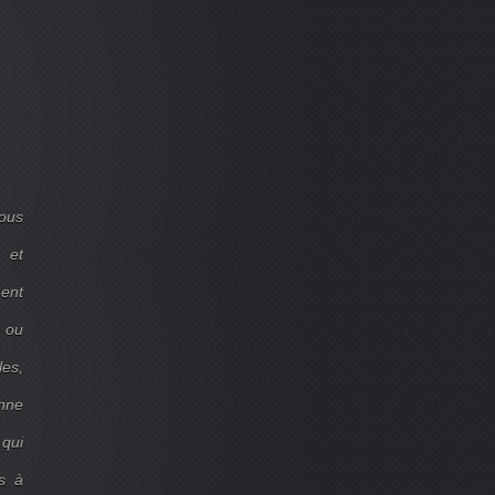
ous
 et
ent
d ou
les,
onne
 qui
s à