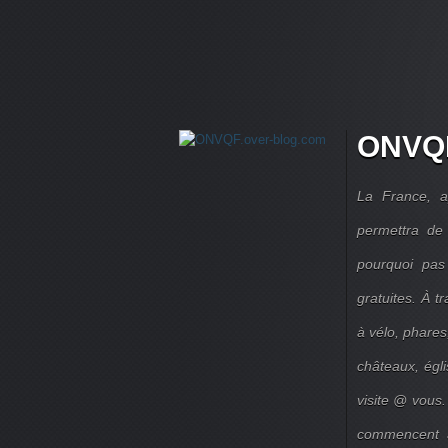
ONVQF
La France, a
permettra de 
pourquoi pas
gratuites. À 
à vélo, phares,
châteaux, égl
visite @ vous.
commencent à