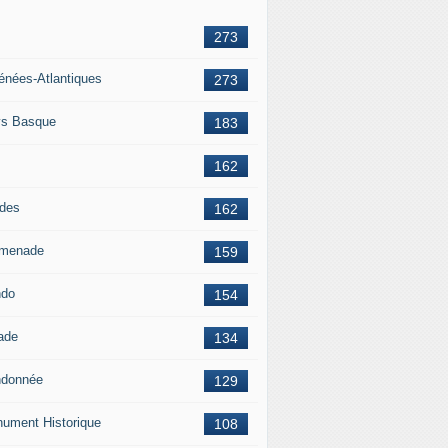
273
énées-Atlantiques
273
s Basque
183
162
des
162
menade
159
ndo
154
ade
134
donnée
129
ument Historique
108