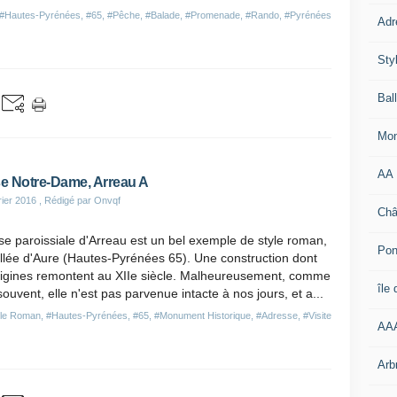
#Hautes-Pyrénées
,
#65
,
#Pêche
,
#Balade
,
#Promenade
,
#Rando
,
#Pyrénées
Adr
Sty
Bal
Mon
AA
se Notre-Dame, Arreau A
rier 2016
, Rédigé par Onvqf
Châ
ise paroissiale d'Arreau est un bel exemple de style roman,
Pon
llée d'Aure (Hautes-Pyrénées 65). Une construction dont
rigines remontent au XIIe siècle. Malheureusement, comme
île
souvent, elle n'est pas parvenue intacte à nos jours, et a...
yle Roman
,
#Hautes-Pyrénées
,
#65
,
#Monument Historique
,
#Adresse
,
#Visite
AA
Arb