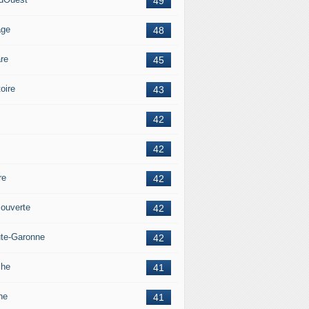
49
age
48
re
45
oire
43
42
42
re
42
ouverte
42
te-Garonne
42
che
41
ne
41