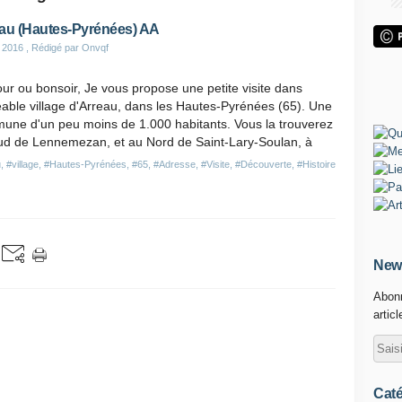
au (Hautes-Pyrénées) AA
 2016
, Rédigé par Onvqf
ur ou bonsoir, Je vous propose une petite visite dans
éable village d'Arreau, dans les Hautes-Pyrénées (65). Une
une d'un peu moins de 1.000 habitants. Vous la trouverez
ud de Lennemezan, et au Nord de Saint-Lary-Soulan, à
u
,
#village
,
#Hautes-Pyrénées
,
#65
,
#Adresse
,
#Visite
,
#Découverte
,
#Histoire
News
Abonn
artic
Caté