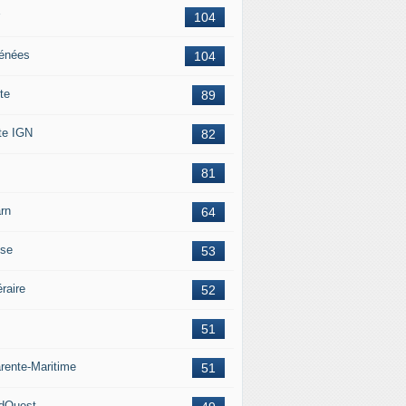
104
énées
104
te
89
te IGN
82
81
rn
64
ise
53
éraire
52
51
rente-Maritime
51
dOuest