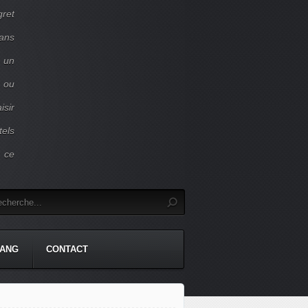
gret
dans
c un
 ou
isir
tels
r ce
TANG
CONTACT