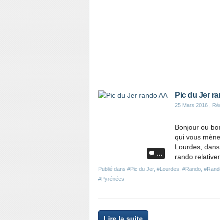
e
t
a
r
t
i
c
l
e
Pic du Jer r
25 Mars 2016
, Ré
Bonjour ou bon
qui vous mèner
Lourdes, dans 
…
rando relative
Publié dans
#Pic du Jer
,
#Lourdes
,
#Rando
,
#Rand
#Pyrénées
P
Lire la suite