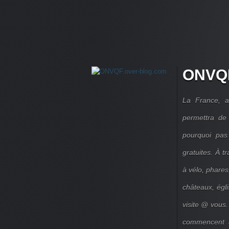
ONVQF
La France, a
permettra de 
pourquoi pas
gratuites. À 
à vélo, phares,
châteaux, égl
visite @ vous.
commencent à