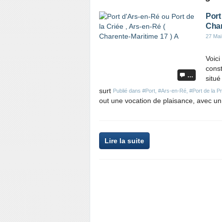
Port
Char
27 Mai
Voici
const
…
situé
surt
Publié dans
#Port
,
#Ars-en-Ré
,
#Port de la P
out une vocation de plaisance, avec u
P
Lire la suite
a
r
t
a
g
e
r
c