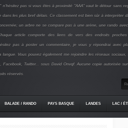
" n'hésitez pas si vous êtes à proximité "AAA" vaut le détour sans re
e dans les plus bref délais. Ce classement est bien sûr à interpréter 
concernée; un arbre ne se compare pas à une arène, une rando ave
. Chaque article comporte des liens de vers des endroits proches
'hésitez pas à poster un commentaire, je vous y répondrai avec pla
la langue. Vous pouvez également me rejoindre les réseaux sociaux, 
, Facebook, Twitter... sous David Onvqf. Aucune copie autorisée su
oits réservés.
BALADE / RANDO
PAYS BASQUE
LANDES
LAC / É