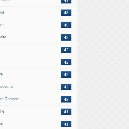
49
age
48
re
45
oire
43
42
42
re
42
ouverte
42
te-Garonne
42
che
41
ne
41