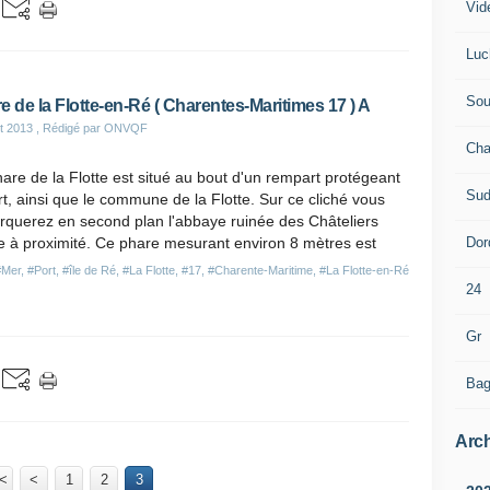
Vid
Luc
Sou
e de la Flotte-en-Ré ( Charentes-Maritimes 17 ) A
et 2013
, Rédigé par ONVQF
Cha
are de la Flotte est situé au bout d'un rempart protégeant
Sud
rt, ainsi que le commune de la Flotte. Sur ce cliché vous
rquerez en second plan l'abbaye ruinée des Châteliers
Dor
e à proximité. Ce phare mesurant environ 8 mètres est
#Mer
,
#Port
,
#île de Ré
,
#La Flotte
,
#17
,
#Charente-Maritime
,
#La Flotte-en-Ré
24
Gr
Bag
Arch
<
<
1
2
3