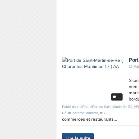
e
t
a
r
t
i
c
l
e
Port
17 Mai
Situé
nom, 
marit
…
bord
Publié dans
#Port
,
#Port de Saint Martin-de-Ré
,
#Po
Ré
,
#Charente-Maritime
,
#17
commerces et restaurants...
P
Lire la suite