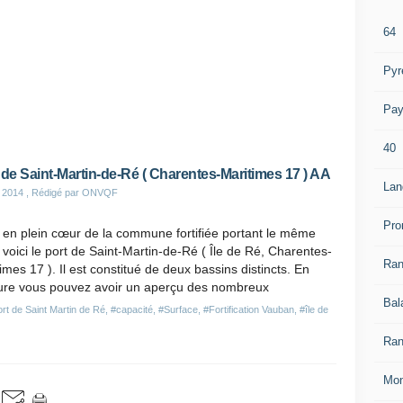
64
Pyr
Pay
40
 de Saint-Martin-de-Ré ( Charentes-Maritimes 17 ) AA
Lan
 2014
, Rédigé par ONVQF
Pro
 en plein cœur de la commune fortifiée portant le même
voici le port de Saint-Martin-de-Ré ( Île de Ré, Charentes-
Ra
imes 17 ). Il est constitué de deux bassins distincts. En
ure vous pouvez avoir un aperçu des nombreux
Bal
rt de Saint Martin de Ré
,
#capacité
,
#Surface
,
#Fortification Vauban
,
#île de
Ran
Mon