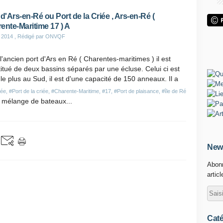
 d'Ars-en-Ré ou Port de la Criée , Ars-en-Ré (
ente-Maritime 17 ) A
 2014
, Rédigé par ONVQF
 l'ancien port d'Ars en Ré ( Charentes-maritimes ) il est
itué de deux bassins séparés par une écluse. Celui ci est
 le plus au Sud, il est d'une capacité de 150 anneaux. Il a
rée
,
#Port de la criée
,
#Charente-Maritime
,
#17
,
#Port de plaisance
,
#île de Ré
n mélange de bateaux...
News
Abonn
artic
Caté