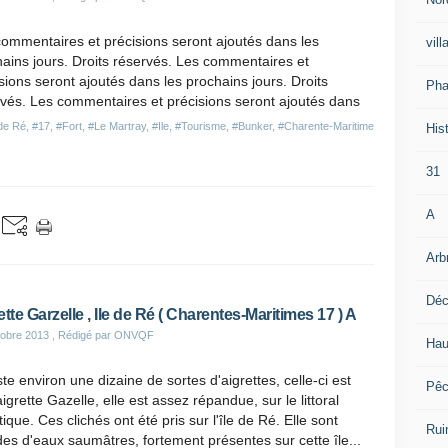
ommentaires et précisions seront ajoutés dans les
vill
ains jours. Droits réservés. Les commentaires et
sions seront ajoutés dans les prochains jours. Droits
Pha
vés. Les commentaires et précisions seront ajoutés dans
 de Ré
,
#17
,
#Fort
,
#Le Martray
,
#Ile
,
#Tourisme
,
#Bunker
,
#Charente-Maritime
Hist
31
A
Arb
Déc
ette Garzelle , Ile de Ré ( Charentes-Maritimes 17 ) A
obre 2013
, Rédigé par ONVQF
Hau
iste environ une dizaine de sortes d'aigrettes, celle-ci est
Pê
igrette Gazelle, elle est assez répandue, sur le littoral
tique. Ces clichés ont été pris sur l'île de Ré. Elle sont
Rui
des d'eaux saumâtres, fortement présentes sur cette île...