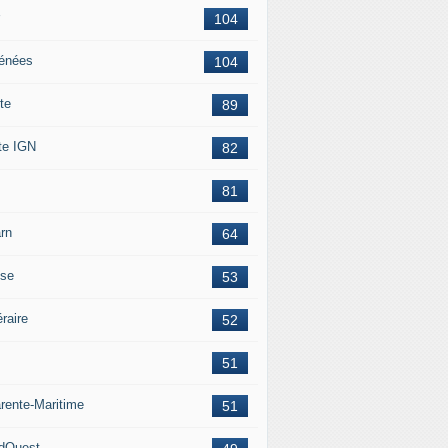
104
énées
104
te
89
te IGN
82
81
rn
64
ise
53
éraire
52
51
rente-Maritime
51
dOuest