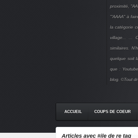
proximité, "AA
'"AAAA" à fair
la catégorie 
village... ..
similaires. N
quelque soit 
que : Youtube
blog. ©Tout dr
ACCUEIL
COUPS DE COEUR
Articles avec #ile de re tag