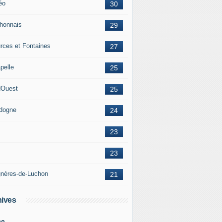
éo
30
honnais
29
rces et Fontaines
27
pelle
25
Ouest
25
dogne
24
23
23
nères-de-Luchon
21
ives