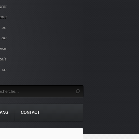
gret
dans
c un
 ou
isir
tels
r ce
TANG
CONTACT