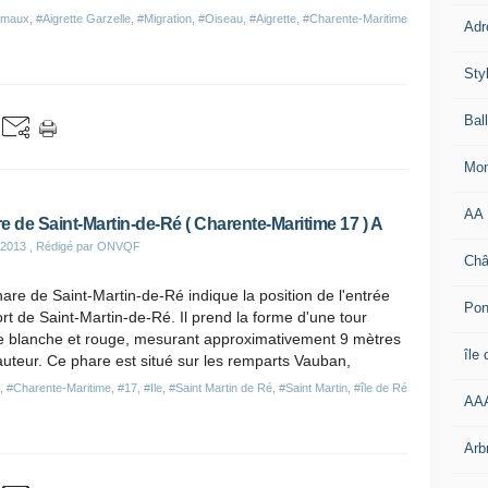
imaux
,
#Aigrette Garzelle
,
#Migration
,
#Oiseau
,
#Aigrette
,
#Charente-Maritime
Adr
Sty
Bal
Mon
AA
e de Saint-Martin-de-Ré ( Charente-Maritime 17 ) A
 2013
, Rédigé par ONVQF
Châ
are de Saint-Martin-de-Ré indique la position de l'entrée
Pon
rt de Saint-Martin-de-Ré. Il prend la forme d'une tour
e blanche et rouge, mesurant approximativement 9 mètres
île
uteur. Ce phare est situé sur les remparts Vauban,
,
#Charente-Maritime
,
#17
,
#Ile
,
#Saint Martin de Ré
,
#Saint Martin
,
#île de Ré
AA
Arb