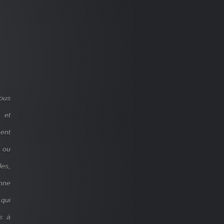
ous
 et
ent
d ou
les,
onne
 qui
s à