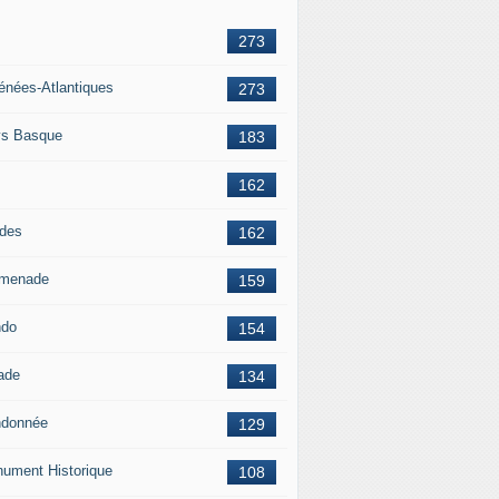
273
énées-Atlantiques
273
s Basque
183
162
des
162
menade
159
ndo
154
ade
134
donnée
129
ument Historique
108