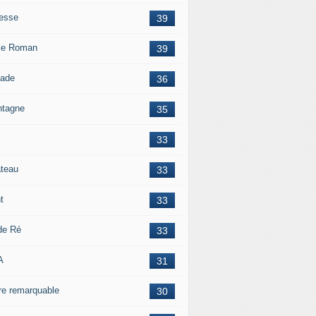
esse
39
le Roman
39
lade
36
tagne
35
33
teau
33
t
33
 de Ré
33
A
31
re remarquable
30