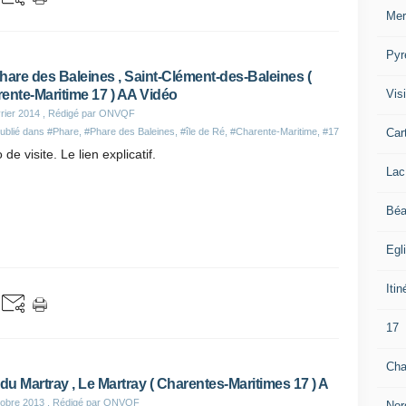
Mer
Pyr
hare des Baleines , Saint-Clément-des-Baleines (
Visi
ente-Maritime 17 ) AA Vidéo
rier 2014
, Rédigé par ONVQF
Car
ublié dans
#Phare
,
#Phare des Baleines
,
#île de Ré
,
#Charente-Maritime
,
#17
 de visite. Le lien explicatif.
Lac
Béa
Egl
Itin
17
Cha
 du Martray , Le Martray ( Charentes-Maritimes 17 ) A
obre 2013
, Rédigé par ONVQF
Nor