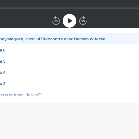
bey Maguire, c'est lui ! Rencontre avec Damien Witecka
e 6
e 5
e 4
e 3
s créatrices de la VF !
e 2
e 1
e Mektoub My Love arrive enfin ! Rencontre avec Shaïn Boumedine et Sal