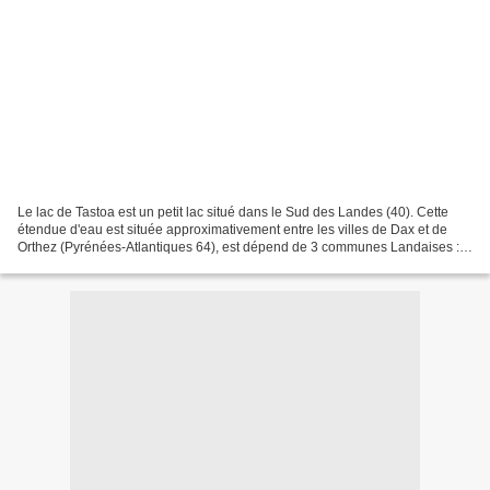
Le lac de Tastoa est un petit lac situé dans le Sud des Landes (40). Cette
étendue d'eau est située approximativement entre les villes de Dax et de
Orthez (Pyrénées-Atlantiques 64), est dépend de 3 communes Landaises :
Estibeaux, Mouscardès et Pomarez....