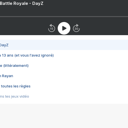
 Battle Royale - DayZ
 DayZ
 a 13 ans (et vous l'avez ignoré)
e (littéralement)
im Rayan
 toutes les règles
s les jeux vidéo
us choquant de Rockstar ? - Le scandale BULLY
e plus moche de Steam
du RÊVE tourne au CAUCHEMAR