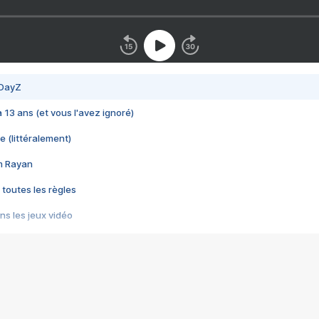
 DayZ
 a 13 ans (et vous l'avez ignoré)
e (littéralement)
im Rayan
 toutes les règles
s les jeux vidéo
us choquant de Rockstar ? - Le scandale BULLY
e plus moche de Steam
du RÊVE tourne au CAUCHEMAR
pendant 8 heures