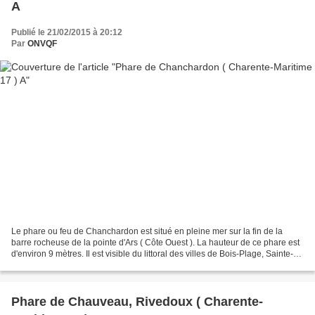
A
Publié le 21/02/2015 à 20:12
Par
ONVQF
Le phare ou feu de Chanchardon est situé en pleine mer sur la fin de la
barre rocheuse de la pointe d'Ars ( Côte Ouest ). La hauteur de ce phare est
d'environ 9 mètres. Il est visible du littoral des villes de Bois-Plage, Sainte-
Marie, La Couarde-sur-Mer...
Phare de Chauveau, Rivedoux ( Charente-