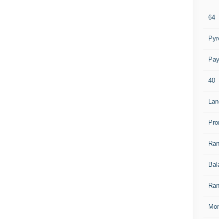
64
Pyr
Pay
40
Lan
Pro
Ra
Bal
Ran
Mon