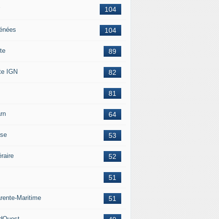
104
énées
104
te
89
te IGN
82
81
rn
64
ise
53
éraire
52
51
rente-Maritime
51
dOuest