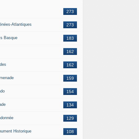
273
énées-Atlantiques
273
s Basque
183
162
des
162
menade
159
ndo
154
ade
134
donnée
129
ument Historique
108