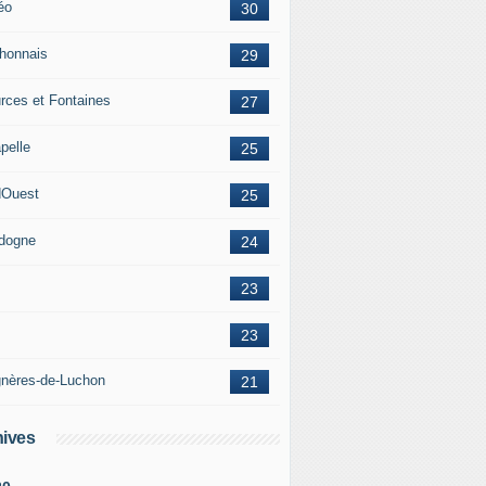
éo
30
honnais
29
rces et Fontaines
27
pelle
25
Ouest
25
dogne
24
23
23
nères-de-Luchon
21
ives