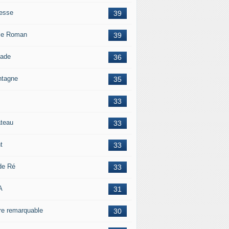
esse
39
le Roman
39
lade
36
tagne
35
33
teau
33
t
33
 de Ré
33
A
31
re remarquable
30