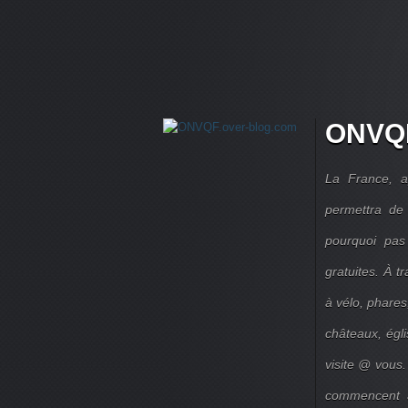
ONVQF
La France, a
permettra de 
pourquoi pas
gratuites. À 
à vélo, phares,
châteaux, égl
visite @ vous.
commencent à