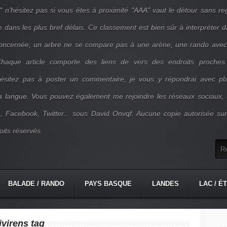
" n'hésitez pas si vous êtes à proximité "AAA" vaut le détour sans re
e dans les plus bref délais. Ce classement est bien sûr à interpréter 
concernée; un arbre ne se compare pas à une arène, une rando ave
. Chaque article comporte des liens de vers des endroits proches
'hésitez pas à poster un commentaire, je vous y répondrai avec pla
la langue. Vous pouvez également me rejoindre les réseaux sociaux, 
, Facebook, Twitter... sous David Onvqf. Aucune copie autorisée su
oits réservés.
BALADE / RANDO
PAYS BASQUE
LANDES
LAC / É
virens tag