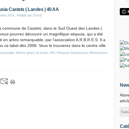
oia Castets ( Landes ) 40 AA
obre 2014
, Rédigé par Onvqf
la commune de Castets, dans le Sud Ouest des Landes (
 vous pourrez découvrir un magnifique séquoia, qui a été
é en arbre remarquable, par l'association A.R.B.R.E.S. Il a
u ce label dès 2006. Vous le trouverez dans le centre ville
emarquable
,
#Arbre géant
,
#Landes
,
#40
,
#Séquoia Sempivirens
,
#Dimensions
News
Abonn
artic
Caté