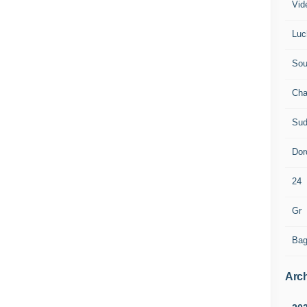
Vid
Luc
Sou
Cha
Sud
Dor
24
Gr
Bag
Arch