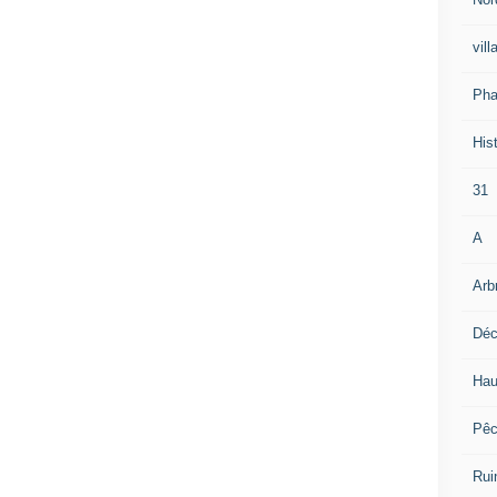
vill
Pha
Hist
31
A
Arb
Déc
Hau
Pê
Rui