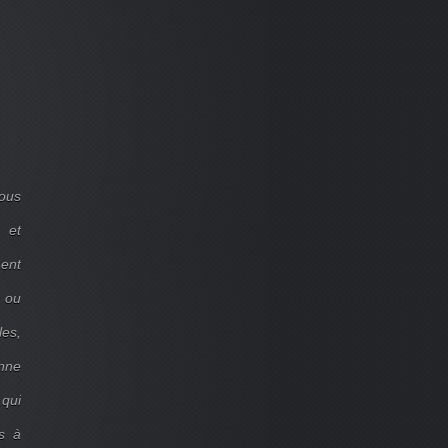
ous
 et
ent
d ou
les,
onne
 qui
s à