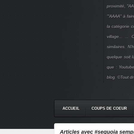
proximité, "AA
'"AAAA" à fair
la catégorie 
village... ..
similaires. N
quelque soit 
que : Youtube
blog. ©Tout dr
ACCUEIL
COUPS DE COEUR
Articles avec #sequoia sempi