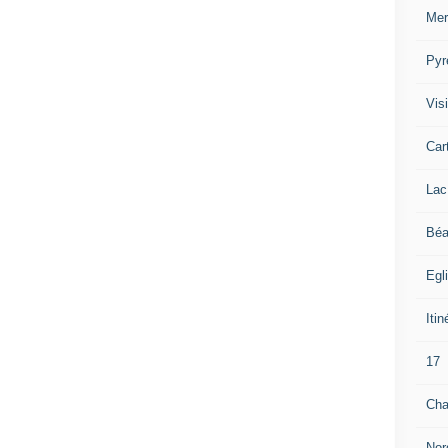
Mer
Pyr
Visi
Car
Lac
Béa
Egl
Itin
17
Cha
Nor