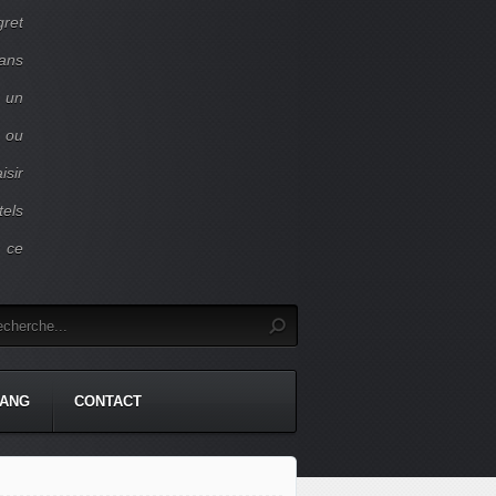
gret
dans
c un
 ou
isir
tels
r ce
TANG
CONTACT