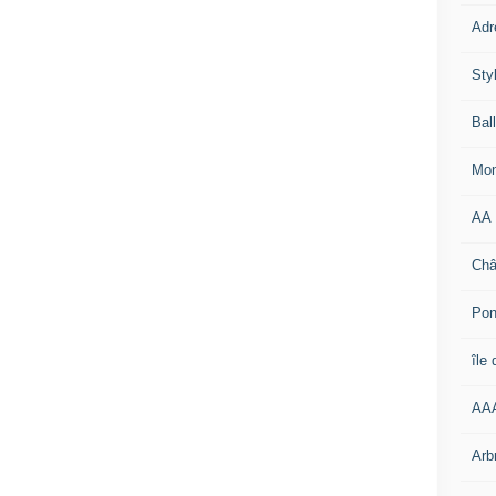
Adr
Sty
Bal
Mon
AA
Châ
Pon
île
AA
Arb