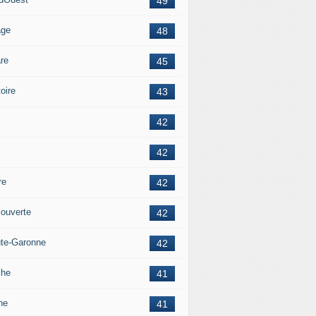
49
age
48
re
45
oire
43
42
42
re
42
ouverte
42
te-Garonne
42
che
41
ne
41