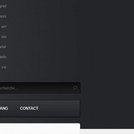
gret
dans
c un
 ou
isir
tels
r ce
TANG
CONTACT