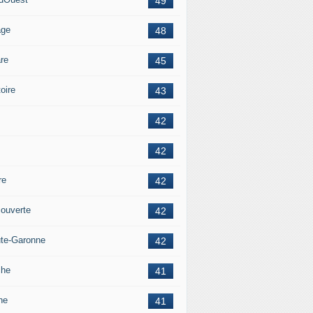
49
age
48
re
45
oire
43
42
42
re
42
ouverte
42
te-Garonne
42
che
41
ne
41