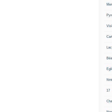
Mer
Pyr
Visi
Car
Lac
Béa
Egl
Itin
17
Cha
Nor