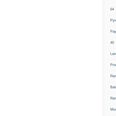
64
Pyr
Pay
40
Lan
Pro
Ra
Bal
Ran
Mon