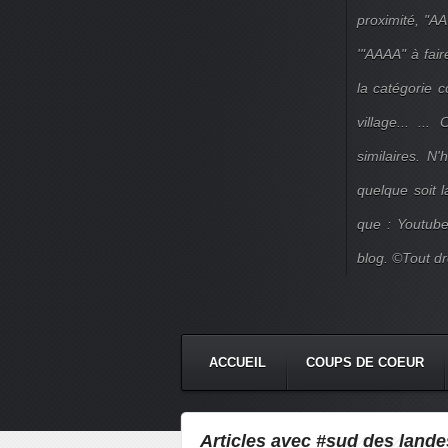
proximité, "AA
'"AAAA" à fair
la catégorie 
village... ..
similaires. N
quelque soit 
que : Youtube
blog. ©Tout dr
ACCUEIL
COUPS DE COEUR
Articles avec #sud des lande