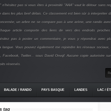
" n'hésitez pas si vous êtes à proximité "AAA" vaut le détour sans re
e dans les plus bref délais. Ce classement est bien sûr à interpréter 
concernée; un arbre ne se compare pas à une arène, une rando ave
. Chaque article comporte des liens de vers des endroits proches
'hésitez pas à poster un commentaire, je vous y répondrai avec pla
la langue. Vous pouvez également me rejoindre les réseaux sociaux, 
, Facebook, Twitter... sous David Onvqf. Aucune copie autorisée su
oits réservés.
BALADE / RANDO
PAYS BASQUE
LANDES
LAC / É
s tag