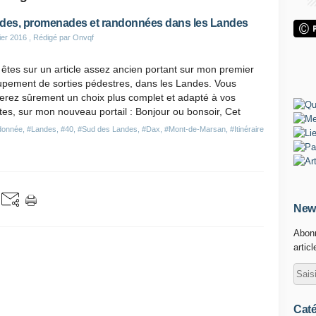
des, promenades et randonnées dans les Landes
ier 2016
, Rédigé par Onvqf
êtes sur un article assez ancien portant sur mon premier
upement de sorties pédestres, dans les Landes. Vous
erez sûrement un choix plus complet et adapté à vos
tes, sur mon nouveau portail : Bonjour ou bonsoir, Cet
donnée
,
#Landes
,
#40
,
#Sud des Landes
,
#Dax
,
#Mont-de-Marsan
,
#Itinéraire
News
Abonn
artic
Caté