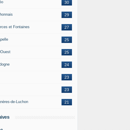
éo
30
honnais
29
rces et Fontaines
27
pelle
25
Ouest
25
dogne
24
23
23
nères-de-Luchon
21
ives