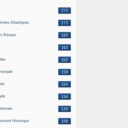
273
énées-Atlantiques
273
s Basque
183
162
des
162
menade
159
ndo
154
ade
134
donnée
129
ument Historique
108