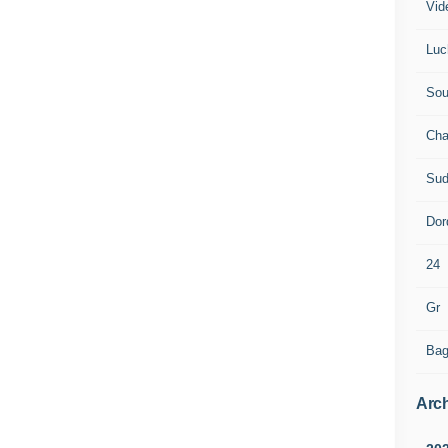
Vid
Luc
Sou
Cha
Sud
Dor
24
Gr
Bag
Arch