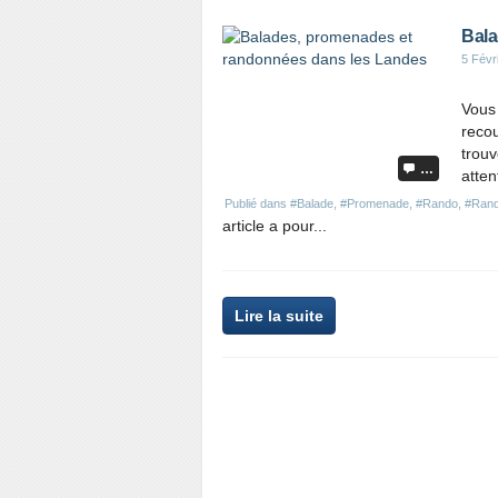
Bala
5 Févr
Vous 
reco
trouv
…
atten
Publié dans
#Balade
,
#Promenade
,
#Rando
,
#Ran
article a pour...
P
Lire la suite
a
r
t
a
g
e
r
c