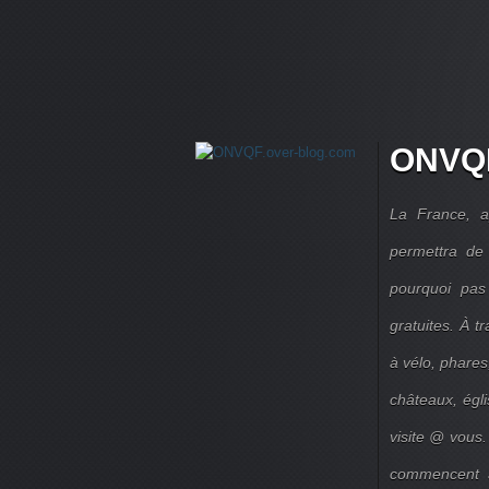
ONVQF
La France, a
permettra de 
pourquoi pas
gratuites. À 
à vélo, phares,
châteaux, égl
visite @ vous.
commencent à