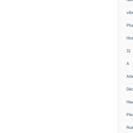
vill
Pha
Hist
31
A
Arb
Déc
Hau
Pê
Rui