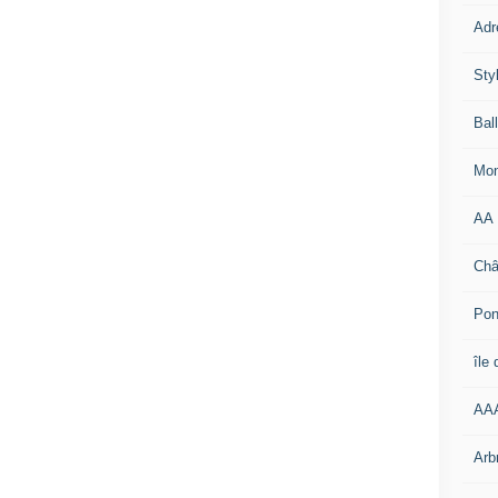
Adr
Sty
Bal
Mon
AA
Châ
Pon
île
AA
Arb