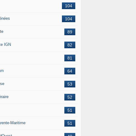
104
énées
104
te
89
te IGN
82
81
rn
64
ise
53
éraire
52
51
rente-Maritime
51
dOuest