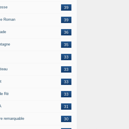
esse
39
le Roman
39
lade
36
tagne
35
33
teau
33
t
33
 de Ré
33
A
31
re remarquable
30