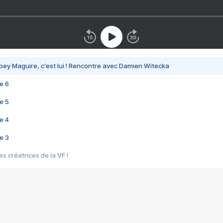
bey Maguire, c'est lui ! Rencontre avec Damien Witecka
e 6
e 5
e 4
e 3
s créatrices de la VF !
e 2
e 1
e Mektoub My Love arrive enfin ! Rencontre avec Shaïn Boumedine et Sal