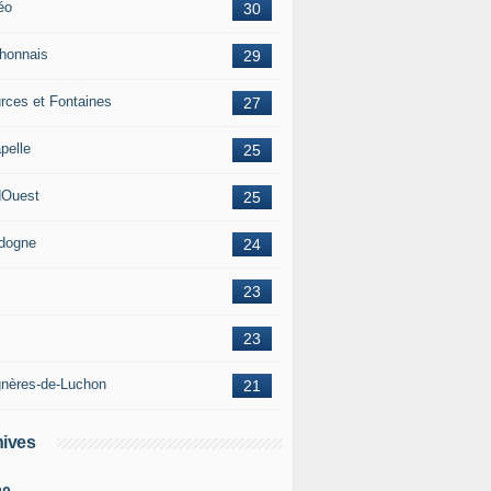
éo
30
honnais
29
rces et Fontaines
27
pelle
25
Ouest
25
dogne
24
23
23
nères-de-Luchon
21
ives