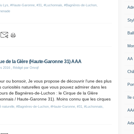
du Lys
,
#Haute-Garonne
,
#31
,
#Luchonnais
,
#Bagnères-de-Luchon
,
Adr
menade
Sty
Bal
Mon
AA
ue de la Glère (Haute-Garonne 31) AAA
rs 2016
, Rédigé par Onvqf
Châ
ur ou bonsoir, Je vous propose de découvrir l'une des plus
Pon
s curiosités naturelles que vous pouvez admirer dans les
ours de Bagnères-de-Luchon : le Cirque de la Glère
île
honnais / Haute-Garonne 31). Moins connu que les cirques
é naturelle
,
#Bagnères-de-Luchon
,
#Haute-Garonne
,
#31
,
#Luchonnais
,
AA
Arb