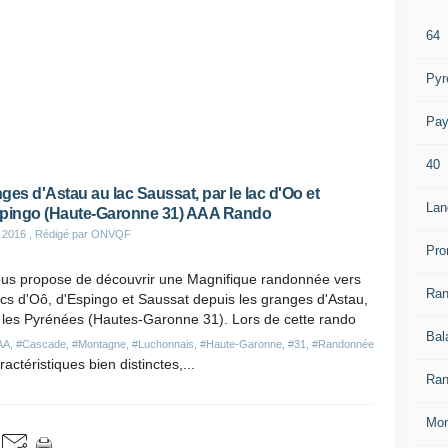
64
Pyr
Pay
40
ges d'Astau au lac Saussat, par le lac d'Oo et
Lan
pingo (Haute-Garonne 31) AAA Rando
 2016
, Rédigé par ONVQF
Pro
ous propose de découvrir une Magnifique randonnée vers
Ra
acs d'Oô, d'Espingo et Saussat depuis les granges d'Astau,
 les Pyrénées (Hautes-Garonne 31). Lors de cette rando
Bal
AA
,
#Cascade
,
#Montagne
,
#Luchonnais
,
#Haute-Garonne
,
#31
,
#Randonnée
actéristiques bien distinctes,...
Ran
Mon