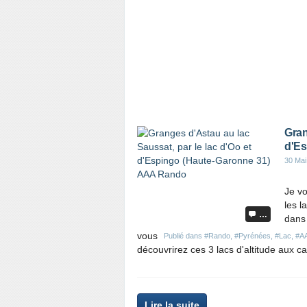
e
t
a
r
t
i
c
l
e
Gran
d'Es
30 Mai
Je v
les l
…
dans
vous
Publié dans
#Rando
,
#Pyrénées
,
#Lac
,
#A
découvrirez ces 3 lacs d'altitude aux car
P
Lire la suite