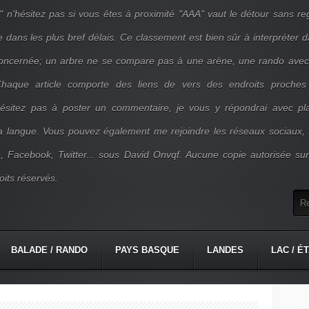
" n'hésitez pas si vous êtes à proximité "AAA" vaut le détour sans re
e dans les plus bref délais. Ce classement est bien sûr à interpréter 
concernée; un arbre ne se compare pas à une arène, une rando ave
. Chaque article comporte des liens de vers des endroits proches
'hésitez pas à poster un commentaire, je vous y répondrai avec pla
la langue. Vous pouvez également me rejoindre les réseaux sociaux, 
, Facebook, Twitter... sous David Onvqf. Aucune copie autorisée su
oits réservés.
BALADE / RANDO
PAYS BASQUE
LANDES
LAC / É