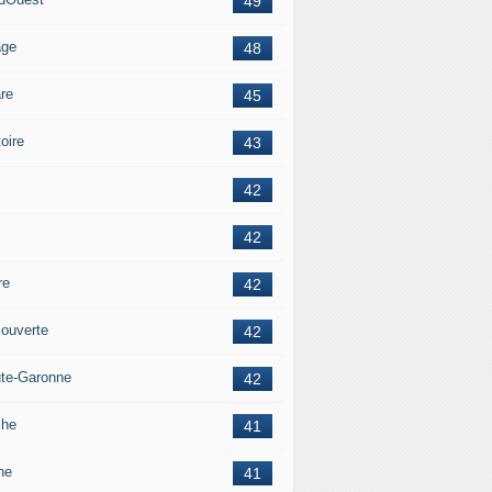
49
age
48
re
45
oire
43
42
42
re
42
ouverte
42
te-Garonne
42
che
41
ne
41