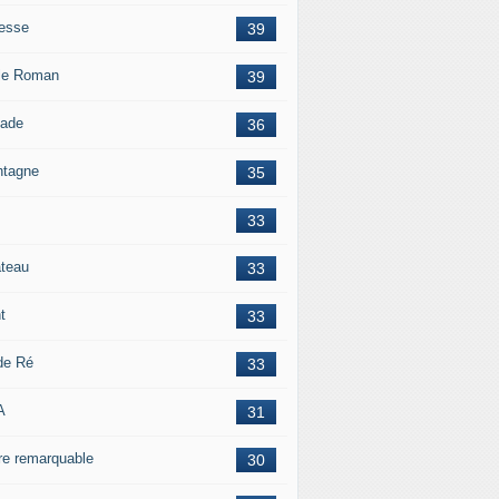
esse
39
le Roman
39
lade
36
tagne
35
33
teau
33
t
33
 de Ré
33
A
31
re remarquable
30