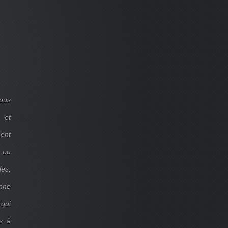
ous
 et
ent
d ou
les,
onne
 qui
s à