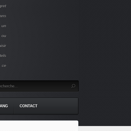
gret
dans
c un
 ou
isir
tels
r ce
TANG
CONTACT