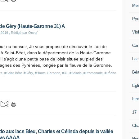
Mer
Pyr
de Géry (Haute-Garonne 31) A
Visi
 2016
, Rédigé par Onvqf
Car
ur ou bonsoir, Je vous propose de découvrir le Lac de
 à Saint-Béat, dans le département de la Haute-Garonne
Lac
 Il s'agit d'une petite base de loisir située au pied des
agnes des Pyrénées, longée par le fleuve de la Garonne.
Béa
rs
,
#Saint-Béat
,
#Géry
,
#Haute-Garonne
,
#31
,
#Balade
,
#Promenade
,
#Pêche
Egl
Itin
17
Cha
o aux lacs Bleu, Charles et Célinda depuis la vallée
Lys AAAA
Nor