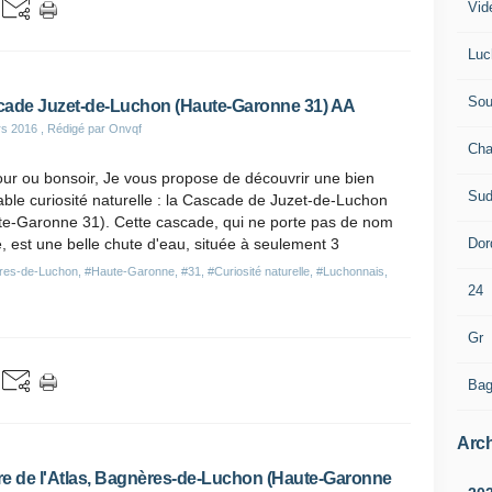
Vid
Luc
Sou
ade Juzet-de-Luchon (Haute-Garonne 31) AA
rs 2016
, Rédigé par Onvqf
Cha
ur ou bonsoir, Je vous propose de découvrir une bien
Sud
ble curiosité naturelle : la Cascade de Juzet-de-Luchon
te-Garonne 31). Cette cascade, qui ne porte pas de nom
Dor
, est une belle chute d'eau, située à seulement 3
res-de-Luchon
,
#Haute-Garonne
,
#31
,
#Curiosité naturelle
,
#Luchonnais
,
24
Gr
Bag
Arch
e de l'Atlas, Bagnères-de-Luchon (Haute-Garonne