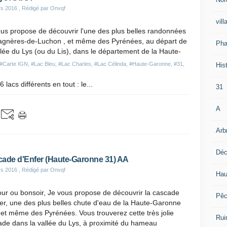
rs 2016
, Rédigé par Onvqf
vill
us propose de découvrir l'une des plus belles randonnées
agnères-de-Luchon , et même des Pyrénées, au départ de
Pha
llée du Lys (ou du Lis), dans le département de la Haute-
#Carte IGN
,
#Lac Bleu
,
#Lac Charles
,
#Lac Célinda
,
#Haute-Garonne
,
#31
,
Hist
lacs différents en tout : le...
31
A
Arb
Déc
ade d'Enfer (Haute-Garonne 31) AA
rs 2016
, Rédigé par Onvqf
Hau
ur ou bonsoir, Je vous propose de découvrir la cascade
Pê
er, une des plus belles chute d'eau de la Haute-Garonne
 et même des Pyrénées. Vous trouverez cette très jolie
Rui
de dans la vallée du Lys, à proximité du hameau