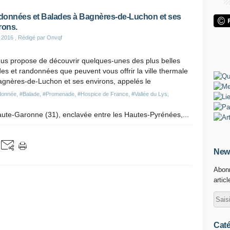
onnées et Balades à Bagnères-de-Luchon et ses
rons.
 2016
, Rédigé par Onvqf
ous propose de découvrir quelques-unes des plus belles
es et randonnées que peuvent vous offrir la ville thermale
agnères-de-Luchon et ses environs, appelés le
donnée
,
#Balade
,
#Promenade
,
#Hospice de France
,
#Vallée du Lys
,
Haute-Garonne (31), enclavée entre les Hautes-Pyrénées,...
News
Abonn
artic
Caté