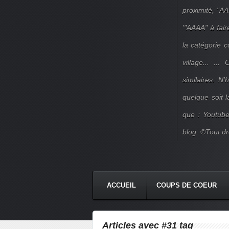
proximité, "AA
'"AAAA" à fair
la catégorie 
village... ..
similaires. N
quelque soit 
que : Youtube
blog. ©Tout dr
ACCUEIL
COUPS DE COEUR
Articles avec #31 tag