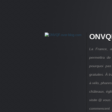
ONVQF
La France, a
permettra de 
pourquoi pas
gratuites. À 
à vélo, phares,
châteaux, égl
visite @ vous.
commencent à