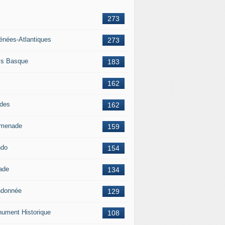
273
énées-Atlantiques
273
s Basque
183
162
des
162
menade
159
ndo
154
ade
134
donnée
129
ument Historique
108