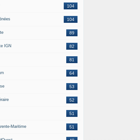
104
énées
104
te
89
te IGN
82
81
rn
64
ise
53
éraire
52
51
rente-Maritime
51
dOuest