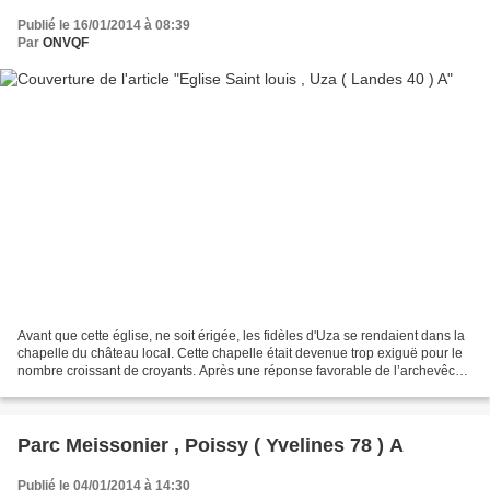
Publié le 16/01/2014 à 08:39
Par
ONVQF
Avant que cette église, ne soit érigée, les fidèles d'Uza se rendaient dans la
chapelle du château local. Cette chapelle était devenue trop exiguë pour le
nombre croissant de croyants. Après une réponse favorable de l’archevêché
en 1866, le marquis Romain...
Parc Meissonier , Poissy ( Yvelines 78 ) A
Publié le 04/01/2014 à 14:30