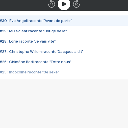
#30 : Eve Angeli raconte "Avant de partir"
#29 : MC Solaar raconte "Bouge de là"
28 : Lorie raconte "Je vais vite"
#27 : Christophe Willem raconte "Jacques a dit"
#26 : Chimène Badi raconte "Entre nous"
#25 : Indochine raconte "3e sexe"
#24 : Zaho raconte "C'est chelou"
#23 : Patrick Bruel raconte "Au café des délices"
#22 : Kyo raconte "Le chemin"
#21 : Nolwenn Leroy raconte "Cassé"
#20 : Patrick Hernandez raconte "Born to be alive"