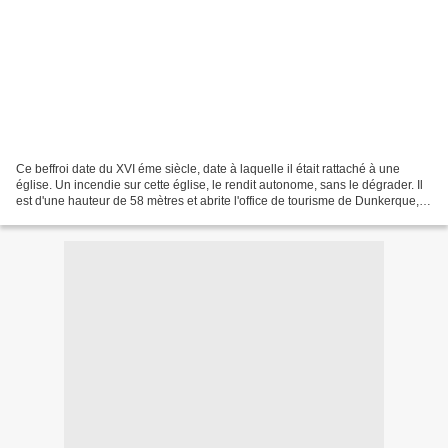
Ce beffroi date du XVI éme siècle, date à laquelle il était rattaché à une
église. Un incendie sur cette église, le rendit autonome, sans le dégrader. Il
est d'une hauteur de 58 mètres et abrite l'office de tourisme de Dunkerque,
en son rez-de-chaussé....