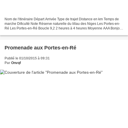
Nom de l'itinéraire Départ Arrivée Type de trajet Distance en km Temps de
marche Dificulté Note Réserve naturelle du lillau des Niges Les Portes-en-
Ré Les Portes-en-Ré Boucle 9,2 2 heures à 4 heures Moyenne AAA Bonjour
ou bonsoir, Je vous propose une...
Promenade aux Portes-en-Ré
Publié le 01/10/2015 à 09:31
Par
Onvqf