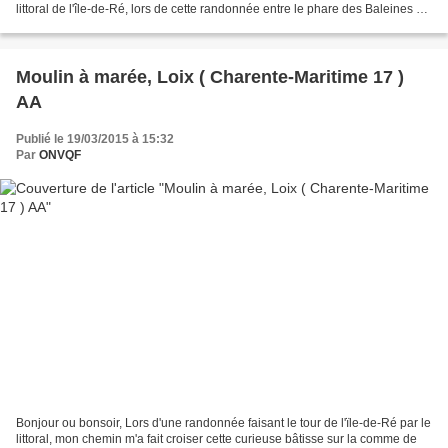
littoral de l'île-de-Ré, lors de cette randonnée entre le phare des Baleines et
La Patache aux Portes-en-Ré. Découvrez...
Moulin à marée, Loix ( Charente-Maritime 17 )
AA
Publié le 19/03/2015 à 15:32
Par
ONVQF
Bonjour ou bonsoir, Lors d'une randonnée faisant le tour de l'ïle-de-Ré par le
littoral, mon chemin m'a fait croiser cette curieuse bâtisse sur la comme de