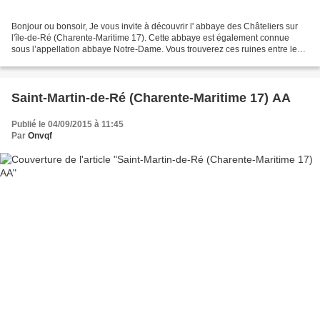
Bonjour ou bonsoir, Je vous invite à découvrir l' abbaye des Châteliers sur
l'île-de-Ré (Charente-Maritime 17). Cette abbaye est également connue
sous l’appellation abbaye Notre-Dame. Vous trouverez ces ruines entre les
communes de la Flotte-en-Ré et...
Saint-Martin-de-Ré (Charente-Maritime 17) AA
Publié le 04/09/2015 à 11:45
Par
Onvqf