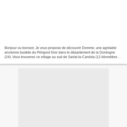
Bonjour ou bonsoir, Je vous propose de découvrir Domme, une agréable
ancienne bastide du Périgord Noir dans le département de la Dordogne
(24). Vous trouverez ce village au sud de Sarlat-la-Canéda (12 kilomètres et
24 minutes de trajet) le long de l'un...