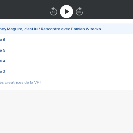
bey Maguire, c'est lui ! Rencontre avec Damien Witecka
e 6
e 5
e 4
e 3
s créatrices de la VF !
e 2
e 1
e Mektoub My Love arrive enfin ! Rencontre avec Shaïn Boumedine et Sal
i : après Toni en famille