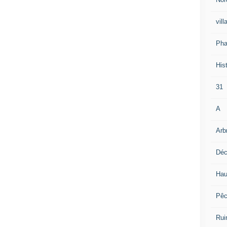
vill
Pha
Hist
31
A
Arb
Déc
Hau
Pê
Rui