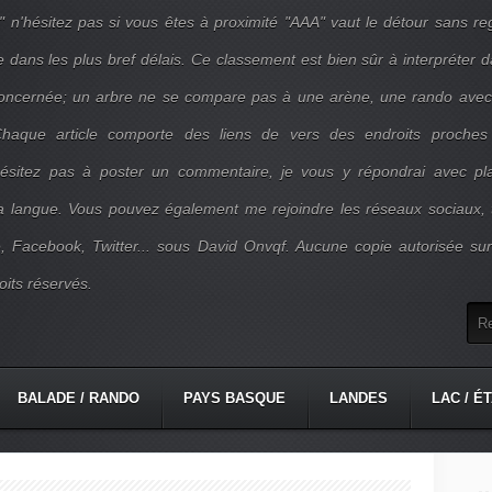
" n'hésitez pas si vous êtes à proximité "AAA" vaut le détour sans re
e dans les plus bref délais. Ce classement est bien sûr à interpréter 
concernée; un arbre ne se compare pas à une arène, une rando ave
. Chaque article comporte des liens de vers des endroits proches
'hésitez pas à poster un commentaire, je vous y répondrai avec pla
la langue. Vous pouvez également me rejoindre les réseaux sociaux, 
, Facebook, Twitter... sous David Onvqf. Aucune copie autorisée su
oits réservés.
BALADE / RANDO
PAYS BASQUE
LANDES
LAC / É