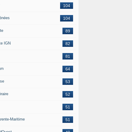
104
énées
104
te
89
te IGN
82
81
rn
64
ise
53
éraire
52
51
rente-Maritime
51
dOuest