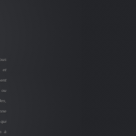
ous
 et
ent
d ou
les,
onne
 qui
s à