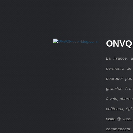
ONVQF
La France, a
permettra de 
pourquoi pas
gratuites. À 
à vélo, phares,
châteaux, égl
visite @ vous.
commencent à