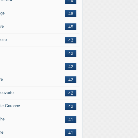
49
age
48
re
45
oire
43
42
42
re
42
ouverte
42
te-Garonne
42
che
41
ne
41