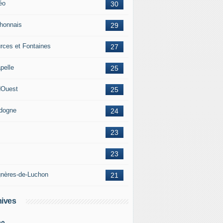
éo
30
honnais
29
rces et Fontaines
27
pelle
25
Ouest
25
dogne
24
23
23
nères-de-Luchon
21
ives