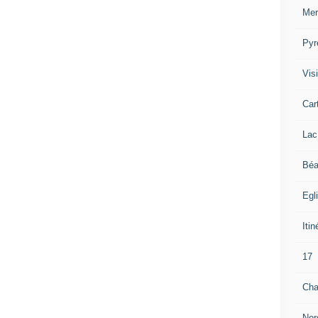
Mer
Pyr
Visi
Car
Lac
Béa
Egl
Itin
17
Cha
Nor