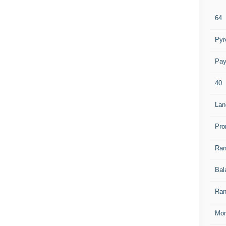
64
Pyr
Pay
40
Lan
Pro
Ra
Bal
Ran
Mon