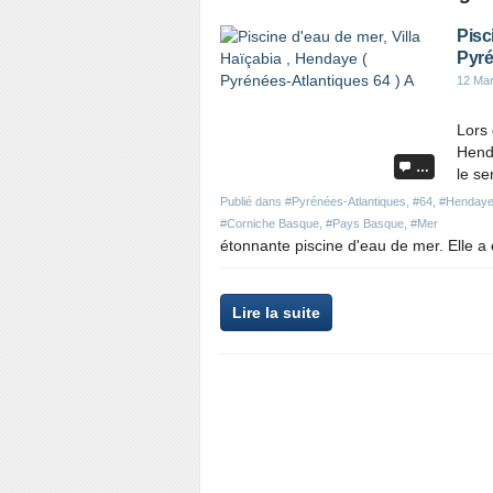
Pisc
Pyré
12 Ma
Lors 
Hend
…
le se
Publié dans
#Pyrénées-Atlantiques
,
#64
,
#Henday
#Corniche Basque
,
#Pays Basque
,
#Mer
étonnante piscine d'eau de mer. Elle a é
P
Lire la suite
a
r
t
a
g
e
r
c