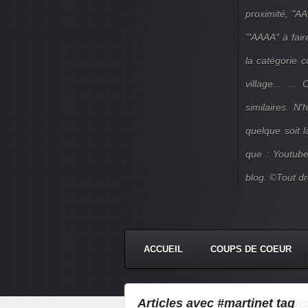
proximité, "AA
'"AAAA" à fair
la catégorie 
village... ..
similaires. N
quelque soit 
que : Youtube
blog. ©Tout dr
ACCUEIL
COUPS DE COEUR
Articles avec #martinet tag