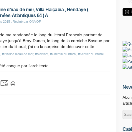
ine d'eau de mer, Villa Haïçabia , Hendaye (
nées-Atlantiques 64 ) A
rs 2015
, Rédigé par ONVQF
de ma randonnée le long du littoral Français partant de
aye jusqu'à Bray-Dunes, le long de la corniche Basque par
ntier du littoral, j'ai eu la surprise de découvrir cette
e
,
#Piscine d'eau de mer
,
#Martinet
,
#Chemin du littoral
,
#Sentier du littoral
,
té conçue par l'architecte...
News
Abonn
artic
Caté