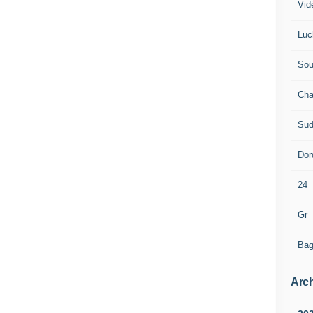
Vid
Luc
Sou
Cha
Sud
Dor
24
Gr
Bag
Arch