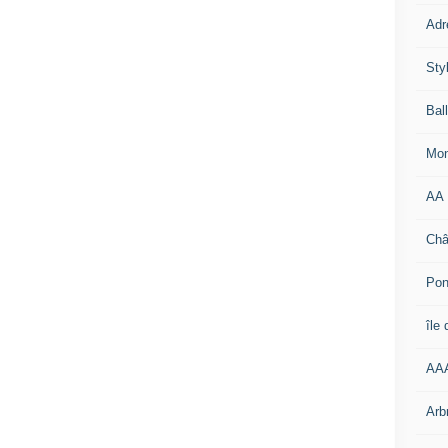
Adr
Sty
Bal
Mon
AA
Châ
Pon
île
AA
Arb