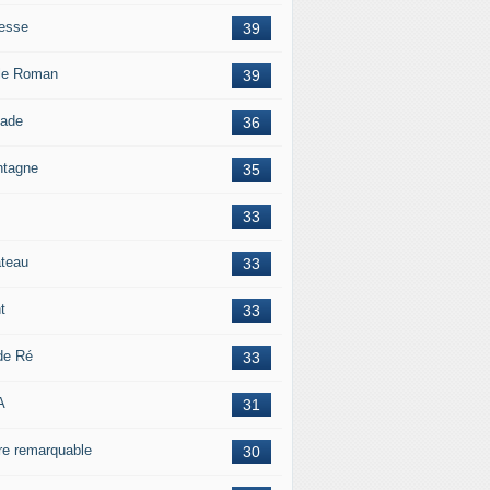
esse
39
le Roman
39
lade
36
tagne
35
33
teau
33
t
33
 de Ré
33
A
31
re remarquable
30