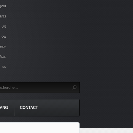
gret
dans
c un
 ou
isir
tels
r ce
TANG
CONTACT