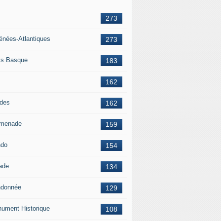
273
énées-Atlantiques
273
s Basque
183
162
des
162
menade
159
ndo
154
ade
134
donnée
129
ument Historique
108