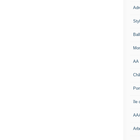
Adr
Sty
Bal
Mon
AA
Châ
Pon
île
AA
Arb