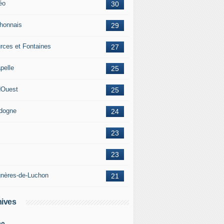
éo
30
honnais
29
rces et Fontaines
27
pelle
25
Ouest
25
dogne
24
23
23
nères-de-Luchon
21
ives