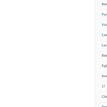
Mer
Pyr
Visi
Car
Lac
Béa
Egl
Itin
17
Cha
Nor