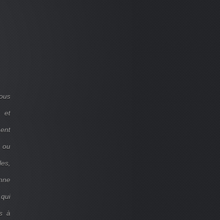
ous
 et
ent
d ou
les,
onne
 qui
s à