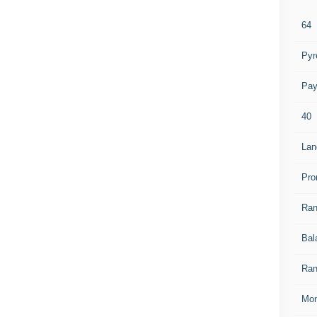
64
Pyr
Pay
40
Lan
Pro
Ra
Bal
Ran
Mon