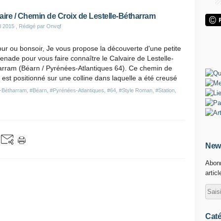
aire / Chemin de Croix de Lestelle-Bétharram
il 2015
, Rédigé par Onvqf
ur ou bonsoir, Je vous propose la découverte d'une petite
nade pour vous faire connaître le Calvaire de Lestelle-
arram (Béarn / Pyrénées-Atlantiques 64). Ce chemin de
 est positionné sur une colline dans laquelle a été creusé
e-Bétharram
,
#Béarn
,
#Pyrénées-Atlantiques
,
#64
,
#Style Roman
,
#Station
,
News
Abonn
artic
Caté