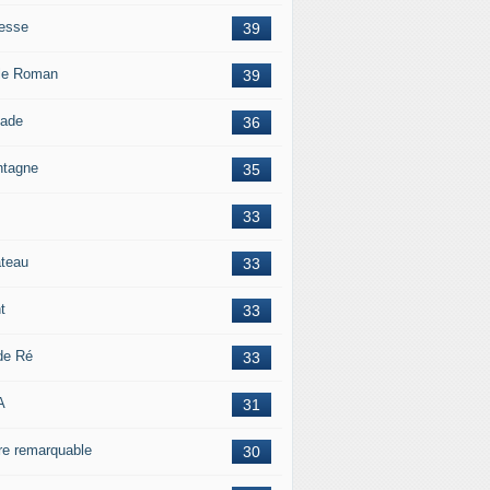
esse
39
le Roman
39
lade
36
tagne
35
33
teau
33
t
33
 de Ré
33
A
31
re remarquable
30