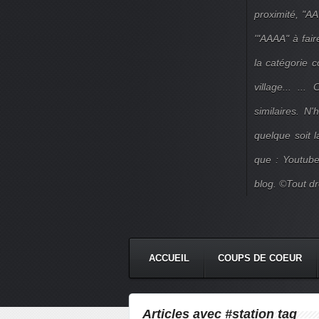
proximité, "AA
'"AAAA" à fair
la catégorie 
village... ..
similaires. N
quelque soit 
que : Youtube
blog. ©Tout dr
ACCUEIL
COUPS DE COEUR
Articles avec #station tag