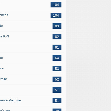
104
énées
104
te
89
te IGN
82
81
rn
64
ise
53
éraire
52
51
rente-Maritime
51
dOuest