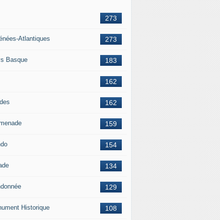
273
énées-Atlantiques
273
s Basque
183
162
des
162
menade
159
ndo
154
ade
134
donnée
129
ument Historique
108