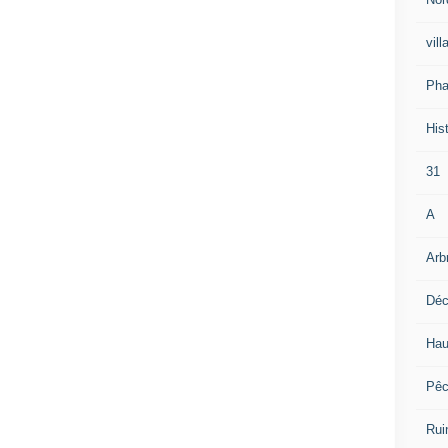
vill
Pha
Hist
31
A
Arb
Déc
Hau
Pê
Rui