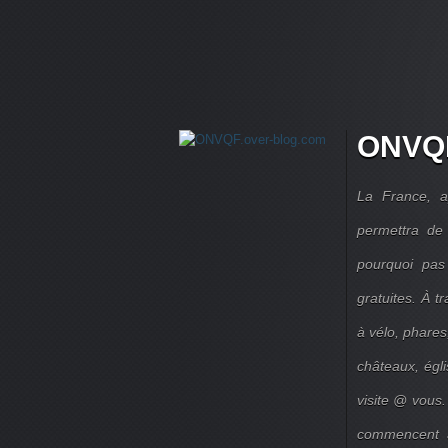
ONVQF
La France, a
permettra de 
pourquoi pas
gratuites. À 
à vélo, phares,
châteaux, égl
visite @ vous.
commencent à