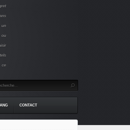
gret
dans
c un
 ou
isir
tels
r ce
TANG
CONTACT