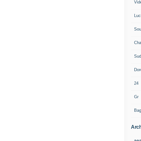
Vid
Luc
Sou
Cha
Sud
Dor
24
Gr
Bag
Arch