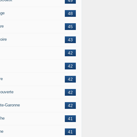
49
age
48
re
45
oire
43
42
42
re
42
ouverte
42
te-Garonne
42
che
41
ne
41