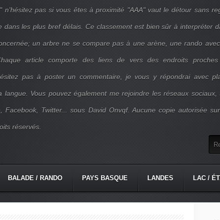
" n'hésitez pas si vous êtes à proximité "AAA" vaut le détour sans re
e dans les plus bref délais. Ce classement est bien sûr à interpréter 
concernée; un arbre ne se compare pas à une arène, une rando ave
. Chaque article comporte des liens de vers des endroits proches
'hésitez pas à poster un commentaire, je vous y répondrai avec pla
la langue. Vous pouvez également me rejoindre les réseaux sociaux, 
, Facebook, Twitter... sous David Onvqf. Aucune copie autorisée su
oits réservés.
BALADE / RANDO
PAYS BASQUE
LANDES
LAC / É