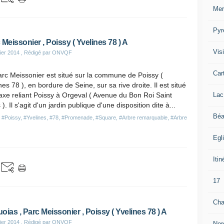
Mer
Pyr
 Meissonier , Poissy ( Yvelines 78 ) A
Visi
ier 2014
, Rédigé par ONVQF
Car
rc Meissonier est situé sur la commune de Poissy (
nes 78 ), en bordure de Seine, sur sa rive droite. Il est situé
Lac
'axe reliant Poissy à Orgeval ( Avenue du Bon Roi Saint
 ). Il s'agit d'un jardin publique d'une disposition dite à...
Béa
,
#Poissy
,
#Yvelines
,
#78
,
#Promenade
,
#Square
,
#Arbre remarquable
,
#Arbre
Egl
Itin
17
Cha
oias , Parc Meissonier , Poissy ( Yvelines 78 ) A
ier 2014
, Rédigé par ONVQF
Nor