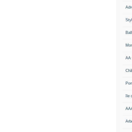
Adr
Sty
Bal
Mon
AA
Châ
Pon
île
AA
Arb