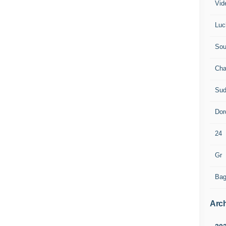
Vid
Luc
Sou
Cha
Sud
Dor
24
Gr
Bag
Arch