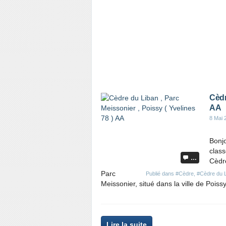
e
t
a
r
t
i
c
l
e
Cèdr
AA
8 Mai 
Bonjo
class
…
Cèdre
Parc
Publié dans
#Cèdre
,
#Cèdre du 
Meissonier, situé dans la ville de Poissy
P
Lire la suite