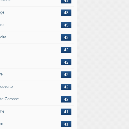
49
age
48
re
45
oire
43
42
42
re
42
ouverte
42
te-Garonne
42
che
41
ne
41