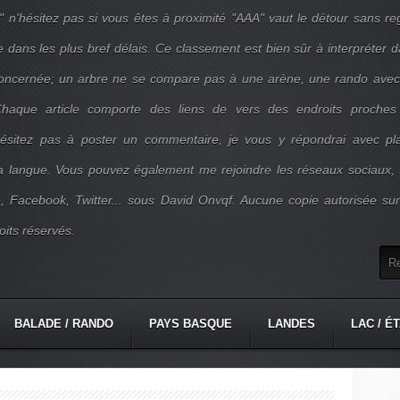
" n'hésitez pas si vous êtes à proximité "AAA" vaut le détour sans re
e dans les plus bref délais. Ce classement est bien sûr à interpréter 
concernée; un arbre ne se compare pas à une arène, une rando ave
. Chaque article comporte des liens de vers des endroits proches
'hésitez pas à poster un commentaire, je vous y répondrai avec pla
la langue. Vous pouvez également me rejoindre les réseaux sociaux, 
, Facebook, Twitter... sous David Onvqf. Aucune copie autorisée su
oits réservés.
BALADE / RANDO
PAYS BASQUE
LANDES
LAC / É