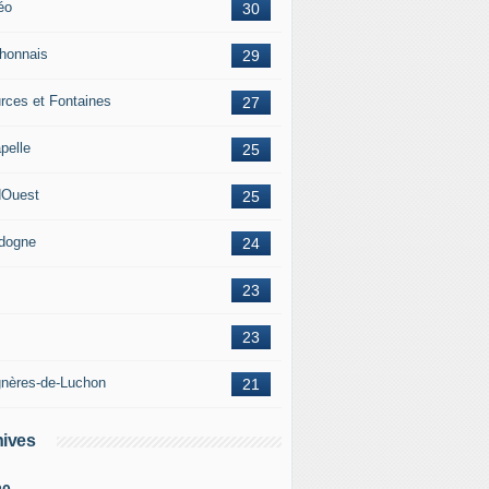
éo
30
honnais
29
rces et Fontaines
27
pelle
25
Ouest
25
dogne
24
23
23
nères-de-Luchon
21
ives