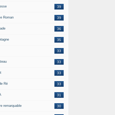
esse
39
le Roman
39
lade
36
tagne
35
33
teau
33
t
33
 de Ré
33
A
31
re remarquable
30