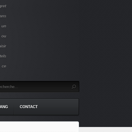
gret
dans
c un
 ou
isir
tels
r ce
TANG
CONTACT