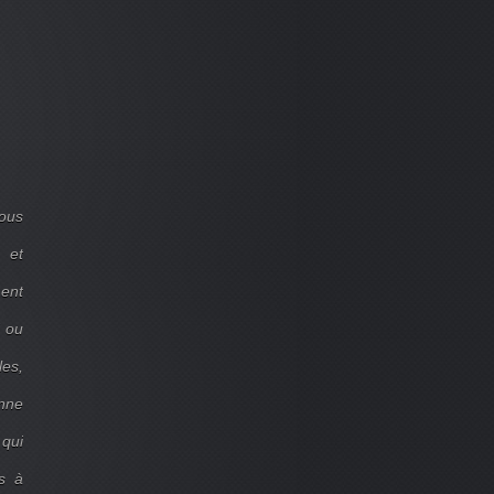
ous
 et
ent
d ou
les,
onne
 qui
s à