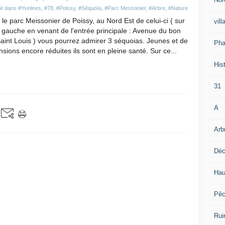
ié dans
#Yvelines
,
#78
,
#Poissy
,
#Séquoïa
,
#Parc Messonier
,
#Arbre
,
#Nature
le parc Meissonier de Poissy, au Nord Est de celui-ci ( sur
vill
 gauche en venant de l'entrée principale : Avenue du bon
aint Louis ) vous pourrez admirer 3 séquoias. Jeunes et de
Pha
sions encore réduites ils sont en pleine santé. Sur ce...
Hist
31
A
Arb
Déc
Hau
Pê
Rui