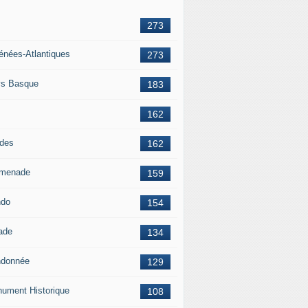
273
énées-Atlantiques
273
s Basque
183
162
des
162
menade
159
ndo
154
ade
134
donnée
129
ument Historique
108