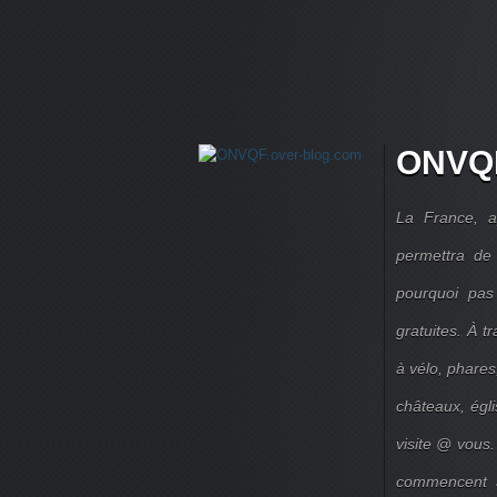
ONVQF
La France, a
permettra de 
pourquoi pas
gratuites. À 
à vélo, phares,
châteaux, égl
visite @ vous.
commencent à