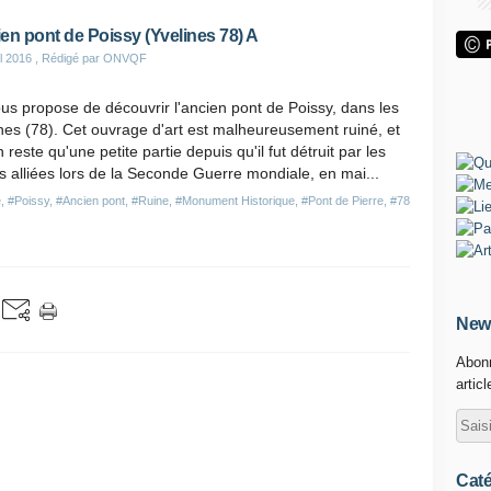
en pont de Poissy (Yvelines 78) A
il 2016
, Rédigé par ONVQF
us propose de découvrir l'ancien pont de Poissy, dans les
nes (78). Cet ouvrage d'art est malheureusement ruiné, et
en reste qu'une petite partie depuis qu'il fut détruit par les
s alliées lors de la Seconde Guerre mondiale, en mai...
e
,
#Poissy
,
#Ancien pont
,
#Ruine
,
#Monument Historique
,
#Pont de Pierre
,
#78
News
Abonn
artic
Caté