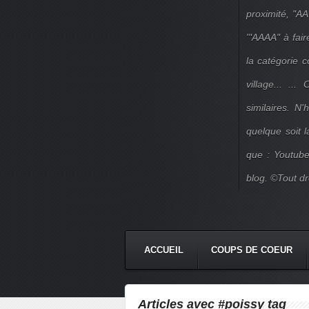
proximité, "AA
'"AAAA" à fair
la catégorie 
village... ..
similaires. N
quelque soit 
que : Youtube
blog. ©Tout dr
ACCUEIL
COUPS DE COEUR
Articles avec #poissy tag