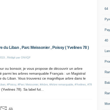
64
Pyr
Pay
40
e du Liban , Parc Meissonier , Poissy ( Yvelines 78 )
Lan
2015
, Rédigé par ONVQF
Pro
ur ou bonsoir, je vous propose de découvrir un arbre
Ra
é parmi les arbres remarquable Français : un Magistral
 du Liban. Vous trouverez ce magnifique arbre dans le
Bal
Liban
,
#Poissy
,
#Parc Meissonier
,
#Arbre
,
#Arbre remarquable
,
#Yvelines
,
#78
 (Yvelines 78). Sa label fut...
Ran
Mon