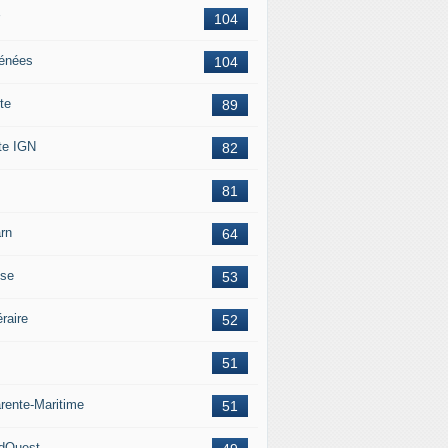
104
énées
104
te
89
te IGN
82
81
rn
64
ise
53
éraire
52
51
rente-Maritime
51
dOuest