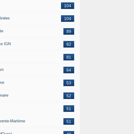
104
énées
104
te
89
te IGN
82
81
rn
64
ise
53
éraire
52
51
rente-Maritime
51
dOuest