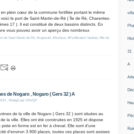
 en plein cœur de la commune fortifiée portant le même
vill
voici le port de Saint-Martin-de-Ré ( Île de Ré, Charentes-
imes 17 ). Il est constitué de deux bassins distincts. En
Pha
ure vous pouvez avoir un aperçu des nombreux
rt de Saint Martin de Ré
,
#capacité
,
#Surface
,
#Fortification Vauban
,
#île de
Hist
31
A
Arb
Déc
es de Nogaro , Nogaro ( Gers 32 ) A
2014
, Rédigé par ONVQF
Hau
rènes de la ville de Nogaro ( Gers 32 ) sont situées au
Pê
de la ville. Elles ont été construites en 1925 et dispose
 piste en forme est en fer à cheval. Elle sont d'une
Rui
ité d'environ 3.900 places, toutes ces places sont assises