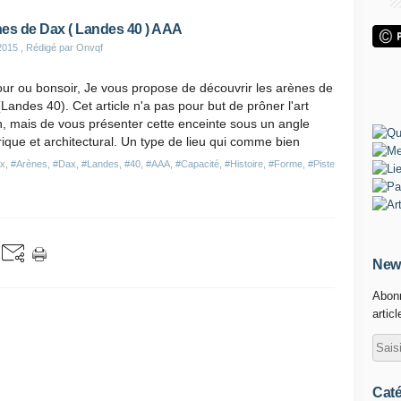
es de Dax ( Landes 40 ) AAA
2015
, Rédigé par Onvqf
ur ou bonsoir, Je vous propose de découvrir les arènes de
Landes 40). Cet article n'a pas pour but de prôner l'art
n, mais de vous présenter cette enceinte sous un angle
rique et architectural. Un type de lieu qui comme bien
ax
,
#Arènes
,
#Dax
,
#Landes
,
#40
,
#AAA
,
#Capacité
,
#Histoire
,
#Forme
,
#Piste
News
Abonn
artic
Caté