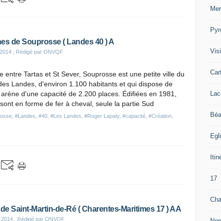
Mer
Pyr
es de Souprosse ( Landes 40 ) A
Visi
 2014
, Rédigé par ONVQF
Car
e entre Tartas et St Sever, Souprosse est une petite ville du
es Landes, d'environ 1.100 habitants et qui dispose de
Lac
 arène d'une capacité de 2.200 places. Édifiées en 1981,
 sont en forme de fer à cheval, seule la partie Sud
Béa
rosse
,
#Landes
,
#40
,
#Les Landes
,
#Roger Lapaty
,
#capacité
,
#Création
,
Egl
Itin
17
Cha
 de Saint-Martin-de-Ré ( Charentes-Maritimes 17 ) AA
 2014
, Rédigé par ONVQF
Nor