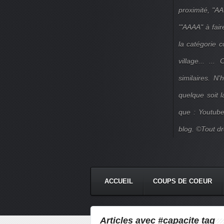
proximité, "AA
'"AAAA" à fair
la catégorie 
village... ..
similaires. N
quelque soit 
que : Youtube
blog. ©Tout dr
ACCUEIL
COUPS DE COEUR
Articles avec #capacite tag