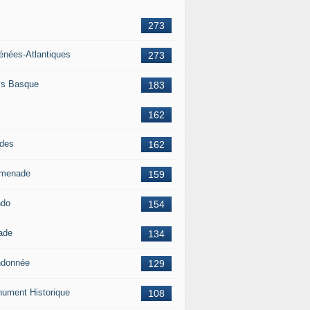
273
énées-Atlantiques
273
s Basque
183
162
des
162
menade
159
ndo
154
ade
134
donnée
129
ument Historique
108