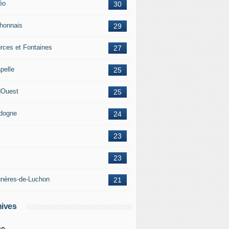
éo
30
honnais
29
rces et Fontaines
27
pelle
25
Ouest
25
dogne
24
23
23
nères-de-Luchon
21
ives