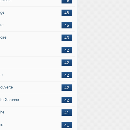
49
age
48
re
45
oire
43
42
42
re
42
ouverte
42
te-Garonne
42
che
41
ne
41