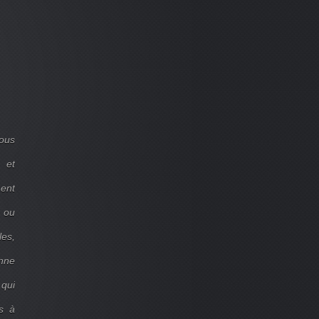
ous
 et
ent
d ou
les,
onne
 qui
s à