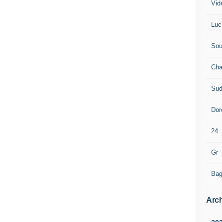
Vid
Luc
Sou
Cha
Sud
Dor
24
Gr
Bag
Arch