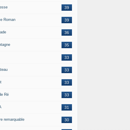
esse
39
le Roman
39
lade
36
tagne
35
33
teau
33
t
33
 de Ré
33
A
31
re remarquable
30