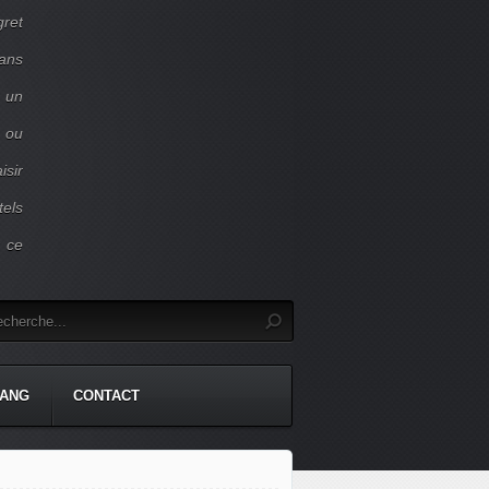
gret
dans
c un
 ou
isir
tels
r ce
TANG
CONTACT