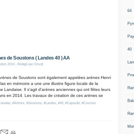
64
Pyr
Pay
40
es de Soustons ( Landes 40 ) AA
Lan
obre 2014
, Rédigé par Onvqf
Pro
arènes de Soustons sont également appelées arènes Henri
as en mémoire a une une illustre figure locale de la
Ra
e Landaise. Il s'agit d'arènes anciennes qui ont fêtes leurs
ans en 2014. Les travaux de création de ces arènes se
Bal
Canelas
,
#Arènes
,
#Soustons
,
#Landes
,
#40
,
#Capacité
,
#Courses
Ran
Mon