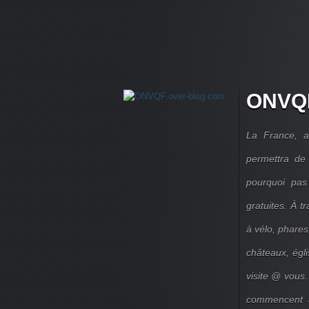
ONVQF
La France, a
permettra de 
pourquoi pas
gratuites. À 
à vélo, phares,
châteaux, égl
visite @ vous.
commencent à