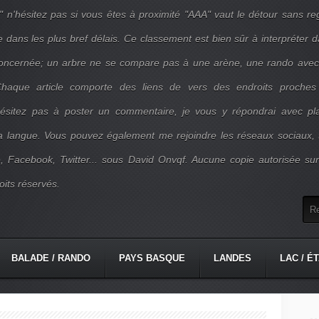
" n'hésitez pas si vous êtes à proximité "AAA" vaut le détour sans re
e dans les plus bref délais. Ce classement est bien sûr à interpréter 
concernée; un arbre ne se compare pas à une arène, une rando ave
. Chaque article comporte des liens de vers des endroits proches
'hésitez pas à poster un commentaire, je vous y répondrai avec pla
la langue. Vous pouvez également me rejoindre les réseaux sociaux, 
, Facebook, Twitter... sous David Onvqf. Aucune copie autorisée su
oits réservés.
BALADE / RANDO
PAYS BASQUE
LANDES
LAC / É