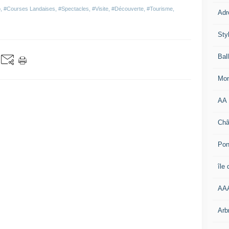
o
,
#Courses Landaises
,
#Spectacles
,
#Visite
,
#Découverte
,
#Tourisme
,
Adr
Sty
Bal
Mon
AA
Châ
Pon
île
AA
Arb