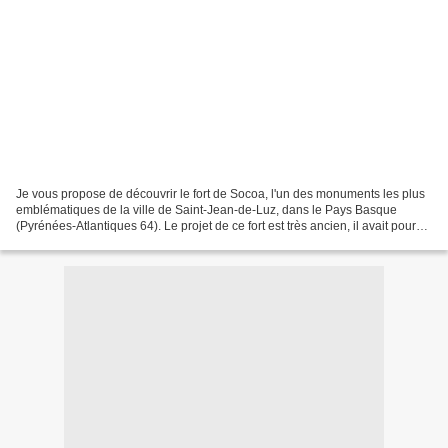
Je vous propose de découvrir le fort de Socoa, l'un des monuments les plus
emblématiques de la ville de Saint-Jean-de-Luz, dans le Pays Basque
(Pyrénées-Atlantiques 64). Le projet de ce fort est très ancien, il avait pour
but de protéger la baie de Saint-Jean-de-Luz,....