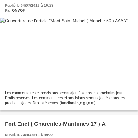
Publié le 04/07/2013 à 10:23
Par
ONVQF
Les commentaires et précisions seront ajoutés dans les prochains jours.
Droits réservés. Les commentaires et précisions seront ajoutés dans les
prochains jours. Droits réservés. (function(i,s,o,g,r,a,m)
{i['GoogleAnalyticsObject']=r;i[r]=i[r]||function(){...
Fort Enet ( Charentes-Maritimes 17 ) A
Publié le 29/06/2013 à 09:44