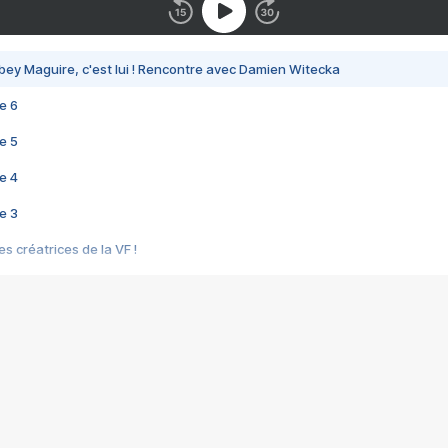
bey Maguire, c'est lui ! Rencontre avec Damien Witecka
e 6
e 5
e 4
e 3
s créatrices de la VF !
e 2
e 1
e Mektoub My Love arrive enfin ! Rencontre avec Shaïn Boumedine et Sal
i : après Toni en famille
elle réalise le bouleversant Dites lui que je l'aime